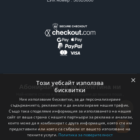
ЕИК номер : 50920600
×
Този уебсайт използва
Абонирайте се за бюлетина ни
бисквитки
Най-новите статии и новини – изпращани до вашата поща ,
Ние използваме бисквитки, за да персонализираме
всяка седмица .
съдържанието, рекламите и да анализираме нашия трафик.
Също така споделяме информация за използването на нашия
Email address
сайт от ваша страна с нашите партньори за реклама и анализи,
които може да я комбинират с друга информация, която сте им
Абонирай се
предоставили или която са събрали от вашето използване на
техните услуги.
Политика за поверителност