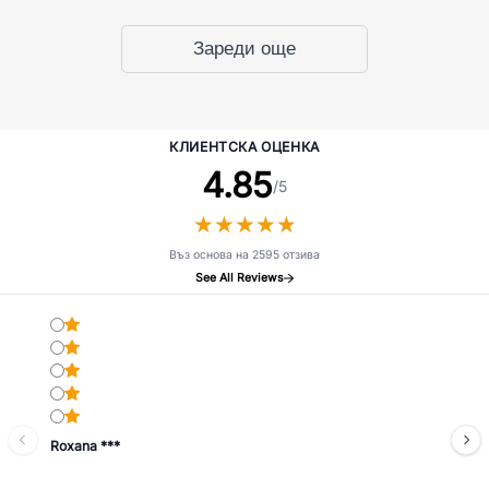
Зареди още
КЛИЕНТСКА ОЦЕНКА
4.85
/5
★
★
★
★
★
★
★
★
★
★
Въз основа на 2595 отзива
See All Reviews
Roxana ***