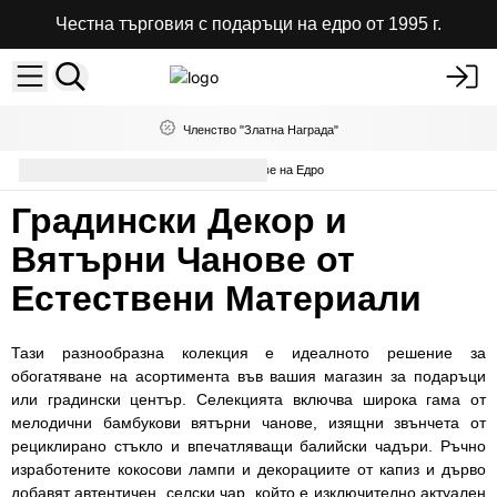
Честна търговия с подаръци на едро от 1995 г.
Членство "Златна Награда"
Градински Декор и Вятърни Чанове на Едро
Градински Декор и
Вятърни Чанове от
Естествени Материали
Тази разнообразна колекция е идеалното решение за
обогатяване на асортимента във вашия магазин за подаръци
или градински център. Селекцията включва широка гама от
мелодични бамбукови вятърни чанове, изящни звънчета от
рециклирано стъкло и впечатляващи балийски чадъри. Ръчно
изработените кокосови лампи и декорациите от капиз и дърво
добавят автентичен, селски чар, който е изключително актуален