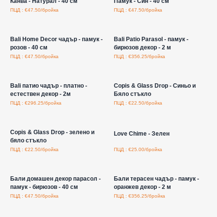
Канва - Натурал - 40 см
Памук - Син - 40 см
ПЦД : €47.50/бройка
ПЦД : €47.50/бройка
Влезте за цени на едро
Влезте за цени на едро
Bali Home Decor чадър - памук -
Bali Patio Parasol - памук -
розов - 40 см
бирюзов декор - 2 м
ПЦД : €47.50/бройка
ПЦД : €356.25/бройка
Влезте за цени на едро
Влезте за цени на едро
Bali патио чадър - платно -
Copis & Glass Drop - Синьо и
естествен декор - 2м
Бяло стъкло
ПЦД : €296.25/бройка
ПЦД : €22.50/бройка
Влезте за цени на едро
Влезте за цени на едро
Copis & Glass Drop - зелено и
Love Chime - Зелен
бяло стъкло
ПЦД : €22.50/бройка
ПЦД : €25.00/бройка
Влезте за цени на едро
Влезте за цени на едро
Бали домашен декор парасол -
Бали терасен чадър - памук -
памук - бирюзов - 40 см
оранжев декор - 2 м
ПЦД : €47.50/бройка
ПЦД : €356.25/бройка
Влезте за цени на едро
Влезте за цени на едро