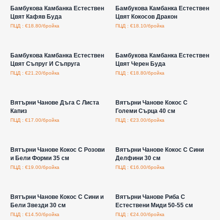
Бамбукова Камбанка Естествен
Бамбукова Камбанка Естествен
Цвят Кафяв Буда
Цвят Кокосов Дракон
ПЦД : €18.80/бройка
ПЦД : €18.10/бройка
Влезте за цени на едро
Влезте за цени на едро
Бамбукова Камбанка Естествен
Бамбукова Камбанка Естествен
Цвят Съпруг И Съпруга
Цвят Черен Буда
ПЦД : €21.20/бройка
ПЦД : €18.80/бройка
Влезте за цени на едро
Влезте за цени на едро
Вятърни Чанове Дъга С Листа
Вятърни Чанове Кокос С
Капиз
Големи Сърца 40 см
ПЦД : €17.00/бройка
ПЦД : €23.00/бройка
Влезте за цени на едро
Влезте за цени на едро
Вятърни Чанове Кокос С Розови
Вятърни Чанове Кокос С Сини
и Бели Форми 35 см
Делфини 30 см
ПЦД : €19.00/бройка
ПЦД : €16.00/бройка
Влезте за цени на едро
Влезте за цени на едро
Вятърни Чанове Кокос С Сини и
Вятърни Чанове Риба С
Бели Звезди 30 см
Естествени Миди 50-55 см
ПЦД : €14.50/бройка
ПЦД : €24.00/бройка