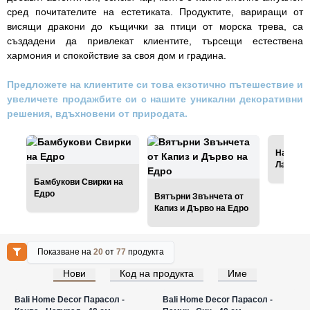
сред почитателите на естетиката. Продуктите, вариращи от
висящи дракони до къщички за птици от морска трева, са
създадени да привлекат клиентите, търсещи естествена
хармония и спокойствие за своя дом и градина.
Предложете на клиентите си това екзотично пътешествие и
увеличете продажбите си с нашите уникални декоративни
решения, вдъхновени от природата.
Натурал
Лампи н
Бамбукови Свирки на
Едро
Вятърни Звънчета от
Капиз и Дърво на Едро
Показване на
20
от
77
продукта
Нови
Код на продукта
Име
Влезте за цени на едро
Влезте за цени на едро
Bali Home Decor Парасол -
Bali Home Decor Парасол -