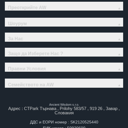
Преоткрийте AW
Шоурум
За Нас
Защо да Изберете Нас ?
Правни Условия
Семейството на AW
Ancient Wisdom s.r.o.
Адрес : CTPark Търнава , Prilohy 583/57 , 919 26 , Завар ,
Словакия
ДДС и ЕОРИ номер : SK2120525440