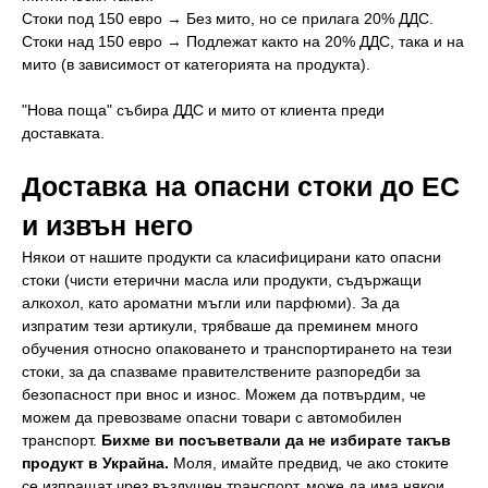
Стоки под 150 евро → Без мито, но се прилага 20% ДДС.
Стоки над 150 евро → Подлежат както на 20% ДДС, така и на
мито (в зависимост от категорията на продукта).
"Нова поща" събира ДДС и мито от клиента преди
доставката.
Доставка на опасни стоки до ЕС
и извън него
Някои от нашите продукти са класифицирани като опасни
стоки (чисти етерични масла или продукти, съдържащи
алкохол, като ароматни мъгли или парфюми). За да
изпратим тези артикули, трябваше да преминем много
обучения относно опаковането и транспортирането на тези
стоки, за да спазваме правителствените разпоредби за
безопасност при внос и износ. Можем да потвърдим, че
можем да превозваме опасни товари с автомобилен
транспорт.
Бихме ви посъветвали да не избирате такъв
продукт в Украйна.
Моля, имайте предвид, че ако стоките
се изпращат чрез въздушен транспорт, може да има някои