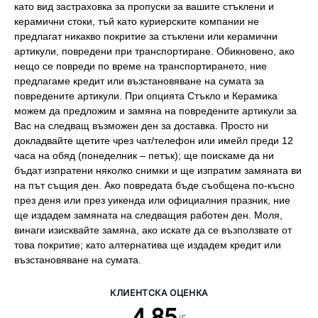
като вид застраховка за пропуски за вашите стъклени и
керамични стоки, тъй като куриерските компании не
предлагат никакво покритие за стъклени или керамични
артикули, повредени при транспортиране. Обикновено, ако
нещо се повреди по време на транспортирането, ние
предлагаме кредит или възстановяване на сумата за
повредените артикули. При опцията Стъкло и Керамика
можем да предложим и замяна на повредените артикули за
Вас на следващ възможен ден за доставка. Просто ни
докладвайте щетите чрез чат/телефон или имейл преди 12
часа на обяд (понеделник – петък); ще поискаме да ни
бъдат изпратени няколко снимки и ще изпратим замяната ви
на път същия ден. Ако повредата бъде съобщена по-късно
през деня или през уикенда или официалния празник, ние
ще издадем замяната на следващия работен ден. Моля,
винаги изисквайте замяна, ако искате да се възползвате от
това покритие; като алтернатива ще издадем кредит или
възстановяване на сумата.
КЛИЕНТСКА ОЦЕНКА
4.85