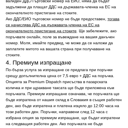
валиден ДДС/Търговски номер на ЕИО, няма да бъдат
задължени да плащат ДДС на държавата-членка на ЕС на
окончателното пристигане на стоките.
Ако ДДС/ЕИО търговски номер не бъде предоставен,
тогава
се начислява ДДС на държавата-членка на ЕС на
окончателното пристигане на стоките
. Ще забележите, ако
поръчвате онлайн, поле за въвеждане на вашия данъчен
номер. Моля, имайте предвид, че може да се наложи да
заплатите митото на вашата страна при получаване на
стоките.
4. Премиум изпращане
По-бърза услуга за изпращане се предлага при поръчки
срещу допълнителна цена от 7,5 евро + ДДС на поръчка.
Опцията за Premium Dispatch присъства в пазарската
количка и при щракване таксата ще бъде приложена към
поръчката. Премиум изпращане означава, че поръчката ще
бъде изпратена от нашия склад в Словакия в същия работен
ден, ако бъде изпратена и платена изцяло до 12:00 часа на
този работен ден. Поръчки, направени след 12 часа с
избрана опция за премиум изпращане, ще бъдат изпратени
на следващия работен ден. Ако поръчката не бъде