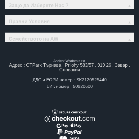
Защо да Изберете Нас ?
Правни Условия
Семейството на AW
Ancient Wisdom s.r.o.
Адрес : CTPark Търнава , Prilohy 583/57 , 919 26 , Завар ,
Словакия
ДДС и ЕОРИ номер : SK2120525440
ЕИК номер : 50920600