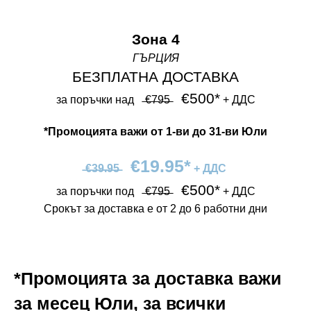
Зона 4
ГЪРЦИЯ
БЕЗПЛАТНА ДОСТАВКА
€500*
за поръчки над⠀ ̶€̶7̶9̶5̶ ⠀
+ ДДС
*Промоцията важи от 1-ви до 31-ви Юли
€19.95*
̶€̶3̶9̶.̶9̶5̶ ⠀
+ ДДС
€500*
за поръчки под⠀ ̶€̶7̶9̶5̶ ⠀
+ ДДС
Срокът за доставка е от 2 до 6 работни дни
*
Промоцията за доставка важи
за месец Юли, за всички