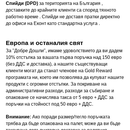
Спийди (DPD)
за територията на България ,
доставките до крайните клиенти са според тяхното
работно време . Спийди не доставя пратки директно
до офиси на Еконт като стандартна услуга .
Европа и останалия свят
За "Добре Дошли", имаме удоволствието да ви дадем
10% отстъпка за вашата първа поръчка над 150 евро
(без ДДС и доставка), а нашите съществуващи
клиенти могат да станат членове на Gold Reward
програмата ни, което им позволява да купуват нашите
продукти с огромни отстъпки. За покриване на
административни разходи, разходи за събиране и
опаковане се начислява такса от 5 евро + ДДС за
поръчки на стойност под 50 евро + ДДС.
Внимание:
Ако поради размер/тегло поръчката
трябва да бъде опакована на палет, може да ви бъде