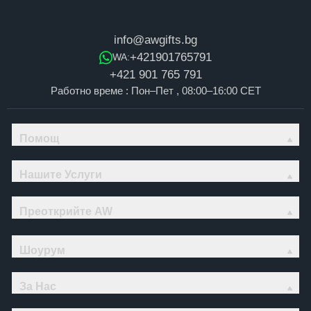
info@awgifts.bg
+421901765791
WA:
+421 901 765 791
Работно време : Пон–Пет , 08:00–16:00 CET
Помощ
Нашите Услуги
Преоткрийте AW
Шоурум
За Нас