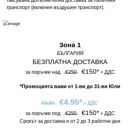
таксувана допълнителна доставка за палетния
транспорт (включен въздушен транспорт).
Зона 1
БЪЛГАРИЯ
БЕЗПЛАТНА ДОСТАВКА
€150*
за поръчки над⠀ ̶€̶2̶5̶0̶ ⠀
+ ДДС
*Промоцията важи от 1-ви до 31-ви Юли
€4.95*
̶€̶9̶.̶9̶5̶ ⠀
+ ДДС
€150*
за поръчки под⠀
̶€̶2̶5̶0̶
⠀
+ ДДС
Срокът за доставка е от 2 до 3 работни дни