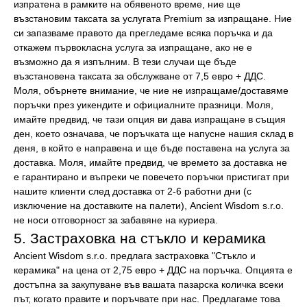
изпратена в рамките на обявеното време, ние ще
възстановим таксата за услугата Premium за изпращане. Ние
си запазваме правото да прегледаме всяка поръчка и да
откажем първокласна услуга за изпращане, ако не е
възможно да я изпълним. В тези случаи ще бъде
възстановена таксата за обслужване от 7,5 евро + ДДС.
Моля, обърнете внимание, че ние не изпращаме/доставяме
поръчки през уикендите и официалните празници. Моля,
имайте предвид, че тази опция ви дава изпращане в същия
ден, което означава, че поръчката ще напусне нашия склад в
деня, в който е направена и ще бъде поставена на услуга за
доставка. Моля, имайте предвид, че времето за доставка не
е гарантирано и въпреки че повечето поръчки пристигат при
нашите клиенти след доставка от 2-6 работни дни (с
изключение на доставките на палети), Ancient Wisdom s.r.o.
не носи отговорност за забавяне на куриера.
5. Застраховка на стъкло и керамика
Ancient Wisdom s.r.o. предлага застраховка "Стъкло и
керамика" на цена от 2,75 евро + ДДС на поръчка. Опцията е
достъпна за закупуване във вашата пазарска количка всеки
път, когато правите и поръчвате при нас. Предлагаме това