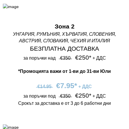
Зона 2
УНГАРИЯ, РУМЪНИЯ, ХЪРВАТИЯ, СЛОВЕНИЯ,
АВСТРИЯ, СЛОВАКИЯ, ЧЕХИЯ И ИТАЛИЯ
БЕЗПЛАТНА ДОСТАВКА
€250*
за поръчки над⠀ ̶€̶3̶5̶0̶ ⠀
+ ДДС
*Промоцията важи от 1-ви до 31-ви Юли
€7.95*
̶€̶1̶4̶.̶9̶5̶ ⠀
+ ДДС
€250*
за поръчки под⠀ ̶€̶3̶5̶0̶ ⠀
+ ДДС
Срокът за доставка е от 3 до 6 работни дни