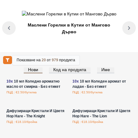
Маслени Горелки в Кутии от Мангово
Дърво
Показване на
20
от
979
продукта
Нови
Код на продукта
Име
Влезте за цени на едро
Влезте за цени на едро
10x
10 мл Коледно ароматно
10x
10 мл Коледен аромат от
масло от смирна - Без етикет
ладан - Без етикет
ПЦД : €2.50/бутилка
ПЦД : €2.50/бутилка
Влезте за цени на едро
Влезте за цени на едро
Дифузиращи Кристали И Цветя
Дифузиращи Кристали И Цветя
Hop Hare - The Knight
Hop Hare - The Lion
ПЦД : €18.10/бройка
ПЦД : €18.10/бройка
Влезте за цени на едро
Влезте за цени на едро