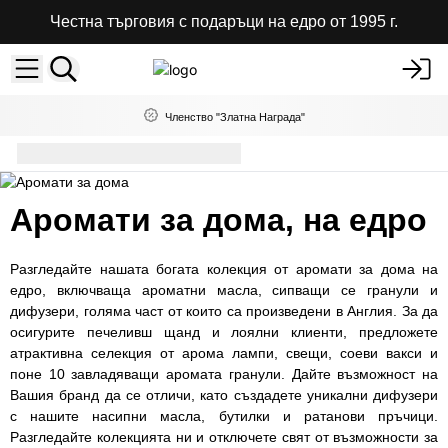
Честна търговия с подаръци на едро от 1995 г.
Членство "Златна Награда"
Аромати за дома
Аромати за дома, на едро
Разгледайте нашата богата колекция от аромати за дома на
едро, включваща ароматни масла, сипващи се гранули и
дифузери, голяма част от които са произведени в Англия. За да
осигурите печеливш щанд и лоялни клиенти, предложете
атрактивна селекция от арома лампи, свещи, соеви вакси и
поне 10 завладяващи аромата гранули. Дайте възможност на
Вашия бранд да се отличи, като създадете уникални дифузери
с нашите насипни масла, бутилки и ратанови пръчици.
Разгледайте колекцията ни и отключете свят от възможности за