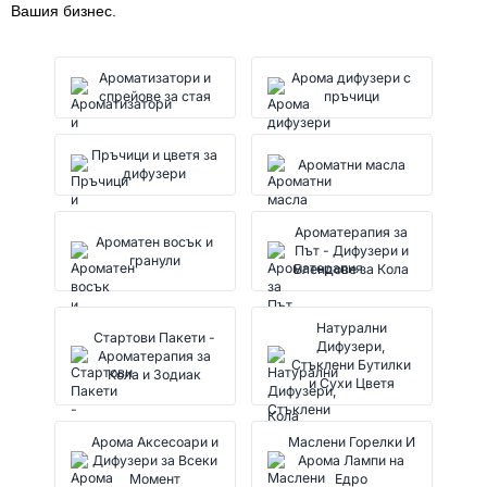
Вашия бизнес.
Ароматизатори и
Арома дифузери с
спрейове за стая
пръчици
Пръчици и цветя за
Ароматни масла
дифузери
Ароматерапия за
Ароматен восък и
Път - Дифузери и
гранули
Блендове за Кола
Натурални
Стартови Пакети -
Дифузери,
Ароматерапия за
Стъклени Бутилки
Кола и Зодиак
и Сухи Цветя
Арома Аксесоари и
Маслени Горелки И
Дифузери за Всеки
Арома Лампи на
Момент
Едро