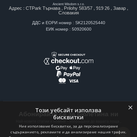
Ancient Wisdom s.r.o.
Адрес : CTPark Търнава , Prilohy 583/57 , 919 26 , Завар ,
Словакия
ДДС и ЕОРИ номер : SK2120525440
ЕИК номер : 50920600
×
Този уебсайт използва
Абонирайте се за бюлетина ни
бисквитки
Най-новите статии и новини – изпращани до вашата поща ,
Ние използваме бисквитки, за да персонализираме
всяка седмица .
съдържанието, рекламите и да анализираме нашия трафик.