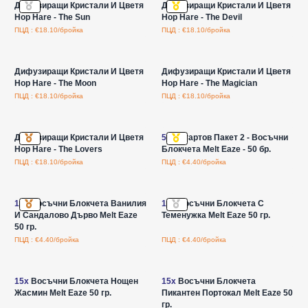
Дифузиращи Кристали И Цветя
Дифузиращи Кристали И Цветя
Hop Hare - The Sun
Hop Hare - The Devil
ПЦД : €18.10/бройка
ПЦД : €18.10/бройка
Влезте за цени на едро
Влезте за цени на едро
Дифузиращи Кристали И Цветя
Дифузиращи Кристали И Цветя
Hop Hare - The Moon
Hop Hare - The Magician
ПЦД : €18.10/бройка
ПЦД : €18.10/бройка
Влезте за цени на едро
Влезте за цени на едро
Дифузиращи Кристали И Цветя
50x
Стартов Пакет 2 - Восъчни
Hop Hare - The Lovers
Блокчета Melt Eaze - 50 бр.
ПЦД : €18.10/бройка
ПЦД : €4.40/бройка
Влезте за цени на едро
Влезте за цени на едро
15x
Восъчни Блокчета Ванилия
15x
Восъчни Блокчета С
И Сандалово Дърво Melt Eaze
Теменужка Melt Eaze 50 гр.
50 гр.
ПЦД : €4.40/бройка
ПЦД : €4.40/бройка
Влезте за цени на едро
Влезте за цени на едро
15x
Восъчни Блокчета Нощен
15x
Восъчни Блокчета
Жасмин Melt Eaze 50 гр.
Пикантен Портокал Melt Eaze 50
гр.