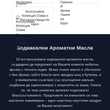
Ексклузивна
Колекция Соеви и
Ритуални Свещи На
Едро
Зодиакални Ароматни Масла
10 мл ексклузивни зодиакални ароматни масла,
създадени да предложат на Вашите клиенти небесна
връзка с тяхната зодия. Всяко тъмно масло е обогатено
с био-брокат, който блести като звездна нощ в бутилка, и
е внимателно съчетано със скъпоценни камъни,
подбрани да хармонизират с енергията на знака. Смята
се, че тези уникални аромати подпомагат
благосъстоянието. Предложете на клиентите си това
мистично изживяване – един наистина неустоим продукт
за Вашия асортимент.