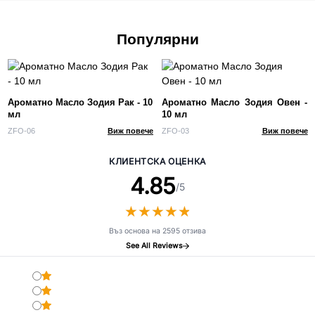
Популярни
Ароматно Масло Зодия Рак - 10
Ароматно Масло Зодия Овен -
мл
10 мл
ZFO-06
Виж повече
ZFO-03
Виж повече
КЛИЕНТСКА ОЦЕНКА
4.85
/5
★
★
★
★
★
★
★
★
★
★
Въз основа на 2595 отзива
See All Reviews