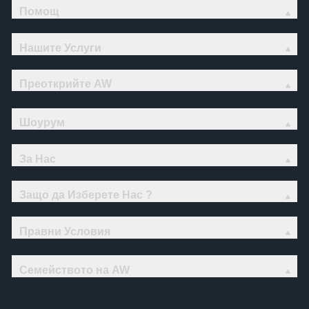
Помощ
Нашите Услуги
Преоткрийте AW
Шоурум
За Нас
Защо да Изберете Нас ?
Правни Условия
Семейството на AW