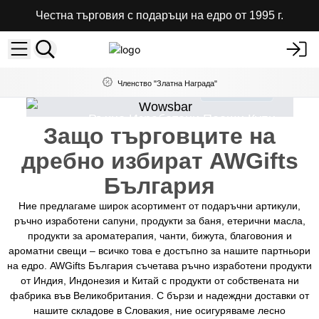
Честна търговия с подаръци на едро от 1995 г.
Членство "Златна Награда"
Купи сега
s
Ръчно Изработени Пеещи Купи
Защо търговците на
дребно избират AWGifts
България
Ние предлагаме широк асортимент от подаръчни артикули,
ръчно изработени сапуни, продукти за баня, етерични масла,
продукти за ароматерапия, чанти, бижута, благовония и
ароматни свещи – всичко това е достъпно за нашите партньори
на едро. AWGifts България съчетава ръчно изработени продукти
от Индия, Индонезия и Китай с продукти от собствената ни
фабрика във Великобритания. С бързи и надеждни доставки от
нашите складове в Словакия, ние осигуряваме лесно