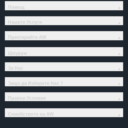
Помощ
Нашите Услуги
Преоткрийте AW
Шоурум
За Нас
Защо да Изберете Нас ?
Правни Условия
Семейството на AW