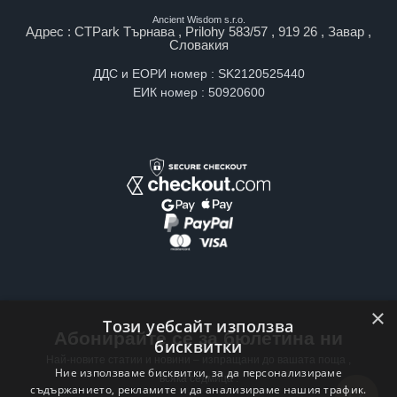
Ancient Wisdom s.r.o.
Адрес : CTPark Търнава , Prilohy 583/57 , 919 26 , Завар ,
Словакия
ДДС и ЕОРИ номер : SK2120525440
ЕИК номер : 50920600
×
Този уебсайт използва
Абонирайте се за бюлетина ни
бисквитки
Най-новите статии и новини – изпращани до вашата поща ,
Ние използваме бисквитки, за да персонализираме
всяка седмица .
съдържанието, рекламите и да анализираме нашия трафик.