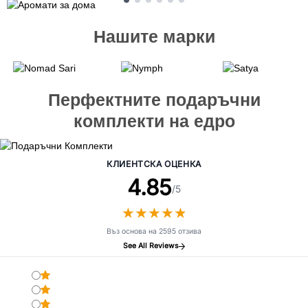
Нашите марки
Перфектните подаръчни
комплекти на едро
КЛИЕНТСКА ОЦЕНКА
4.85
/5
★
★
★
★
★
★
★
★
★
★
Въз основа на 2595 отзива
See All Reviews