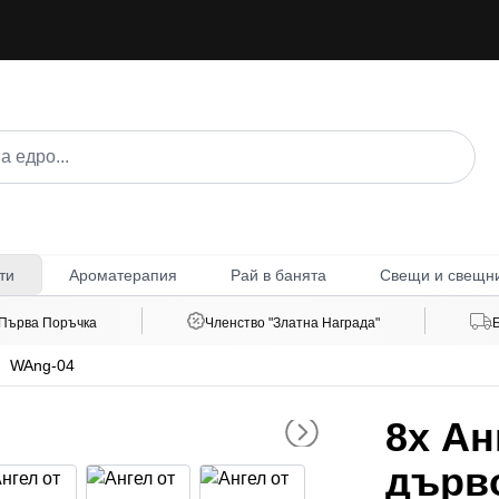
Ароматерапия
Рай в банята
Свещи и свещн
ти
 Първа Поръчка
Членство "Златна Награда"
WAng-04
8x
Анг
дърво