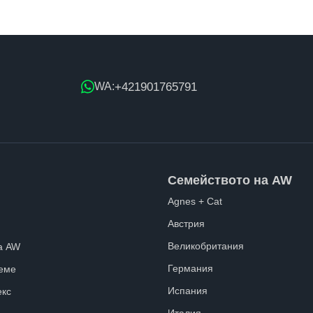
+421901765791
WA:
Семейството на AW
Agnes + Cat
Австрия
Великобритания
а AW
Германия
еме
Испания
екс