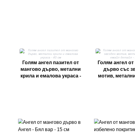
Голям ангел пазител от
Голям ангел от
мангово дърво, метални
дърво със з
крила и емалова украса -
мотив, метални
40 см
емайл детайл 