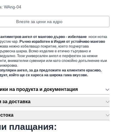
а: WAng-04
Влезте за цени на едро
сантиметров ангел от мангово дърво - избелване
носи нотка
рустик чар.
Ръчно изработен в Индия от устойчиво мангово
ежава нежно избелващо покритие, което подчертава
дървесна шарка. Всяко изделие е етично търгувано и
идуално. Този универсален ангел е перфектен за нежни
нти, внимателни сувенири или като спокойно допълнение към
анжировка.
пулярен ангел, за да предложите на клиентите красиво,
укт, който ще се хареса на широка гама вкусове.
ики на продукта и документация
за доставка
стока
ни плащания: