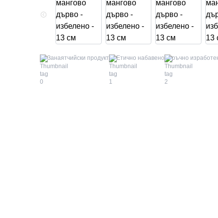
Занаятчийски продукт
Етично набавено
ръчно изработе