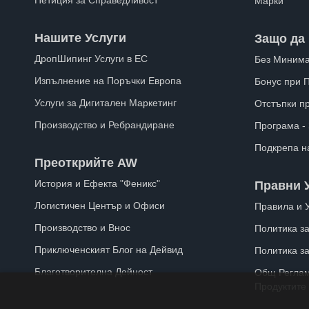
Петиция за Справедливост
Марки
Нашите Услуги
Защо да 
ДропШипинг Услуги в ЕС
Без Минима
Изпълнение на Поръчки Европа
Бонус при 
Услуги за Дигитален Маркетинг
Отстъпки п
Производство и Ребрандиране
Програма -
Подкрепа н
Преоткрийте AW
История и Ефекта "Феникс"
Правни 
Логистичен Център и Офиси
Правила и 
Производство и Внос
Политика за
Приключенският Блог на Дейвид
Политика з
Благотворителна Дейност
Общ Реглам
Продуктите