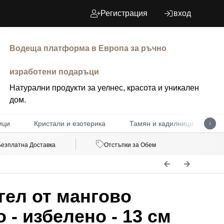
Регистрация
вход
Водеща платформа в Европа за ръчно
изработени подаръци
Натурални продукти за уелнес, красота и уникален
дом.
ици
Кристали и езотерика
Тамян и кадилници
Д
Безплатна Доставка
Отстъпки за Обем
ел от мангово
 - избелено - 13 см