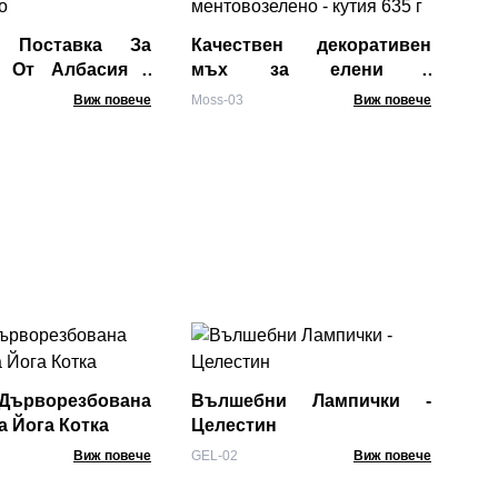
Пе
Tea
 Поставка За
Качествен декоративен
я От Албасия -
мъх за елени -
 Златно
ментовозелено - кутия 635
Виж повече
Moss-03
Виж повече
г
Из
Ем
с 
ърворезбована
Вълшебни Лампички -
LiF-
а Йога Котка
Целестин
Виж повече
GEL-02
Виж повече