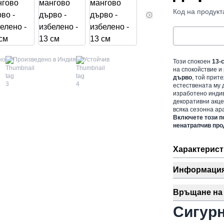
Код на продукт
но
Произведено в Индия
Устойчив
Този спокоен
13-
на спокойствие и 
дърво
, той прит
естествената му 
изработено индив
декоративни акце
всяка сезонна ар
Включете този по
ненатрапчив прод
Характерист
Информация 
Връщане на 
Сигур