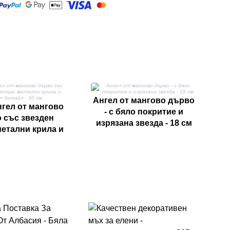
Г
дъ
Ангел от мангово дърво
нгел от мангово
- с бяло покритие и
 със звезден
изрязана звезда - 18 см
метални крила и
детайл - 30 см
Ко
Ча