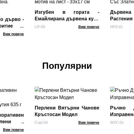
Изгубен в гората -
Дървена
Емайлирана дървена купа
Растени
о дърво -
с мотив на лист - 33x17 см
Бяла Със
критие с
LiF-08
Виж повече
HPS-01
оративна
Виж повече
Популярни
Перлени Вятърни Чанове
Ръчно Д
Кръстосан Модел
Изправен
оративен
лени -
Copi-04
Виж повече
WYC-01
 кутия 635
Виж повече