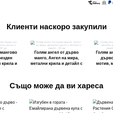
Клиенти наскоро закупили
 мангово
Голям ангел от дърво
Голям а
везден
манго, Ангел на мира,
дърво
 крила и
метални крила и детайл с
мотив, 
- 30 см
емайл - 30 см
емайл 
Също може да ви хареса