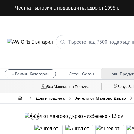
Честна търговия с подаръци на едро от 1995 г.
Всички Категории
Летен Сезон
Нови Продук
Без Минимална Поръчка
Бонус За
Дом и градина
Ангели от Мангово Дърво