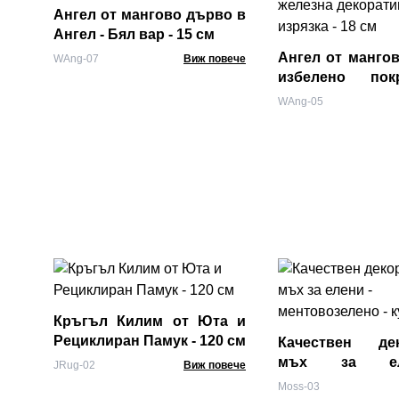
Ангел от мангово дърво в
Ангел - Бял вар - 15 см
Ангел от мангов
WAng-07
Виж повече
избелено по
железна дек
WAng-05
изрязка - 18 см
Кръгъл Килим от Юта и
Рециклиран Памук - 120 см
Качествен дек
мъх за е
JRug-02
Виж повече
ментовозелено -
Moss-03