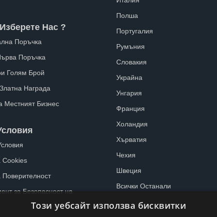
Италия
Полша
Изберете Нас ?
Португалия
лна Поръчка
Румъния
Първа Поръчка
Словакия
ри Голям Брой
Украйна
 Златна Награда
Унгария
а Местният Бизнес
Франция
Холандия
Условия
Хърватия
Условия
Чехия
 Cookies
Швеция
а Поверителност
Всички Останали
ент за Безопасност на
Този уебсайт използва бисквитки