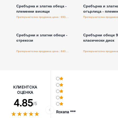
Сребърна и златна обеца -
Сребърна и златн
племенни висящи
огърлица - племе
Препоръчителна продажна цена : €93.75/бройка
Влезте за цени на едро
Влезте за цени н
Сребърни и златни обеци -
Сребърни обеци 9
стрекози
класически диск
Препоръчителна продажна цена : €43.75/бройка
КЛИЕНТСКА
ОЦЕНКА
4.85
/5
Roxana ***
★
★
★
★
★
★
★
★
★
★