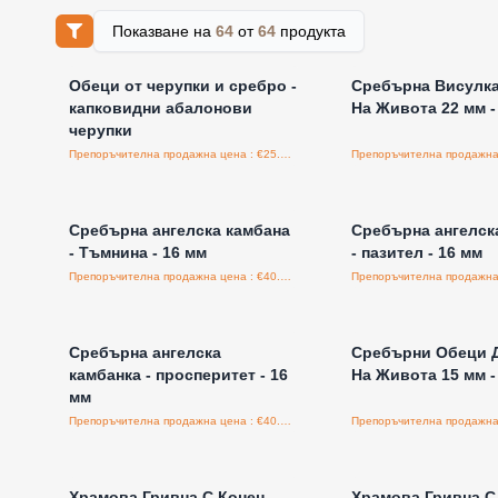
Показване на
64
от
64
продукта
Влезте за цени на едро
Влезте за цени н
Обеци от черупки и сребро -
Сребърна Висулк
капковидни абалонови
На Живота 22 мм 
черупки
Препоръчителна продажна цена : €25.00/бройка
Влезте за цени на едро
Влезте за цени н
Сребърна ангелска камбана
Сребърна ангелск
- Тъмнина - 16 мм
- пазител - 16 мм
Препоръчителна продажна цена : €40.80/бройка
Влезте за цени на едро
Влезте за цени н
Сребърна ангелска
Сребърни Обеци 
камбанка - просперитет - 16
На Живота 15 мм 
мм
Препоръчителна продажна цена : €40.80/бройка
Влезте за цени на едро
Влезте за цени н
Храмова Гривна С Конец -
Храмова Гривна С 