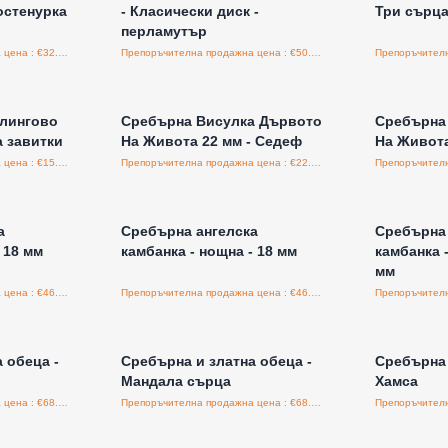
остенурка
- Класически диск -
Три сърца
перламутър
Препоръчителна продажна цена : €32.00/бройка
Препоръчителна продажна цена : €50.00/бройка
а едро
Влезте за цени на едро
Влезт
рлингово
Сребърна Висулка Дървото
Сребърна
а завитки
На Живота 22 мм - Седеф
На Живота
Препоръчителна продажна цена : €15.95/бройка
Препоръчителна продажна цена : €22.50/бройка
а едро
Влезте за цени на едро
Влезт
а
Сребърна ангелска
Сребърна 
 18 мм
камбанка - нощна - 18 мм
камбанка -
мм
Препоръчителна продажна цена : €46.00/бройка
Препоръчителна продажна цена : €46.00/бройка
а едро
Влезте за цени на едро
Влезт
 обеца -
Сребърна и златна обеца -
Сребърна 
Мандала сърца
Хамса
Препоръчителна продажна цена : €68.40/бройка
Препоръчителна продажна цена : €68.70/бройка
а едро
Влезте за цени на едро
Влезт