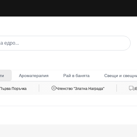
Ароматерапия
Рай в банята
Свещи и свещн
ти
 Първа Поръчка
Членство "Златна Награда"