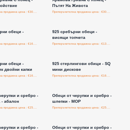
койствие
Пътят На Живота
Препоръчителна продажна цена : €30.00/бройка
Препоръчителна продажна цена : €30.00/бройка
е за цени на едро
Влезте за цени на едро
рни обеци -
925 сребърни обеци -
висящи топчета
Препоръчителна продажна цена : €16.95/бройка
Препоръчителна продажна цена : €13.50/бройка
е за цени на едро
Влезте за цени на едро
рни обеци -
925 стерлингови обици - SQ
к двойни капки
мини дискове
Препоръчителна продажна цена : €16.95/бройка
Препоръчителна продажна цена : €16.95/бройка
е за цени на едро
Влезте за цени на едро
черупки и сребро -
Обeци от черупки и сребро -
 - абалон
шлепки - MOP
Препоръчителна продажна цена : €25.00/бройка
Препоръчителна продажна цена : €25.00/бройка
е за цени на едро
Влезте за цени на едро
черупки и сребро -
Обеци от черупки и сребро -