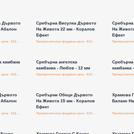
а едро
Влезте за цени на едро
Влезт
а Дървото
Сребърна Висулка Дървото
Сребърна
- Абалон
На Живота 22 мм - Коралов
На Живота
Ефект
Ефект
Препоръчителна продажна цена : €22.50/бройка
Препоръчителна продажна цена : €22.50/бройка
а едро
Влезте за цени на едро
Влезт
а камбана
Сребърна ангелска
Сребърна 
камбанка - Любов - 12 мм
камбанка -
Препоръчителна продажна цена : €40.80/бройка
Препоръчителна продажна цена : €23.40/бройка
а едро
Влезте за цени на едро
Влезт
Дървото
Сребърни Обеци Дървото
Храмова Г
- Абалон
На Живота 15 мм - Коралов
Баланс Н
Ефект
Препоръчителна продажна цена : €24.30/бройка
Препоръчителна продажна цена : €24.30/бройка
а едро
Влезте за цени на едро
Влезт
Конец -
Храмова Гривна С Конец -
Храмова Г