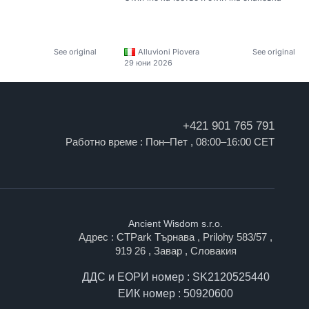
See original
Alluvioni Piovera
See original
29 юни 2026
+421 901 765 791
Работно време : Пон–Пет , 08:00–16:00 CET
Ancient Wisdom s.r.o.
Адрес : CTPark Търнава , Prilohy 583/57 ,
919 26 , Завар , Словакия
ДДС и ЕОРИ номер : SK2120525440
ЕИК номер : 50920600