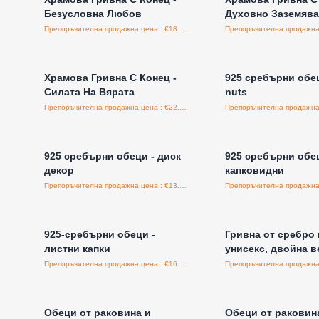
Безусловна Любов
Духовно Заземява
Препоръчителна продажна цена : €18.80/бройка
Влезте за цени на едро
Влезте за цени н
Храмова Гривна С Конец -
925 сребърни обец
Силата На Вярата
nuts
Препоръчителна продажна цена : €22.50/бройка
Влезте за цени на едро
Влезте за цени н
925 сребърни обеци - диск
925 сребърни обец
декор
капковидни
Препоръчителна продажна цена : €13.50/бройка
Влезте за цени на едро
Влезте за цени н
925-сребърни обеци -
Гривна от сребро 
листни капки
унисекс, двойна в
Препоръчителна продажна цена : €16.95/бройка
Влезте за цени на едро
Влезте за цени н
Обеци от раковина и
Обеци от раковин