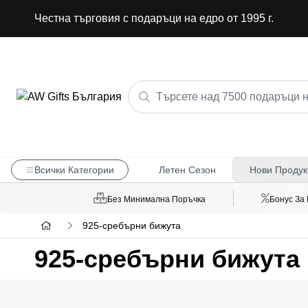
Честна търговия с подаръци на едро от 1995 г.
Всички Категории
Летен Сезон
Нови Продук
Без Минимална Поръчка
Бонус За
925-сребърни бижута
925-сребърни бижута