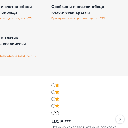
и златни обеци -
Сребърни и златни обеци -
и висящи
класически кръгли
Препоръчителна продажна цена : €74.70/бройка
Препоръчителна продажна цена : €73.50/бройка
е за цени на едро
и златно
- класически
Препоръчителна продажна цена : €74.60/бройка
LUCIA ***
Отлично качество и отлична опаковка