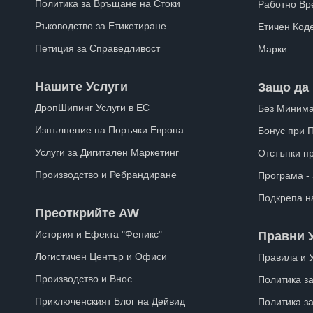
Политика за Връщане на Стоки
Работно Вр
Ръководство за Етикетиране
Етичен Код
Петиция за Справедливост
Марки
Нашите Услуги
Защо да 
ДропШипинг Услуги в ЕС
Без Минима
Изпълнение на Поръчки Европа
Бонус при 
Услуги за Дигитален Маркетинг
Отстъпки п
Производство и Ребрандиране
Програма -
Подкрепа н
Преоткрийте AW
История и Ефекта "Феникс"
Правни 
Логистичен Център и Офиси
Правила и 
Производство и Внос
Политика за
Приключенският Блог на Дейвид
Политика з