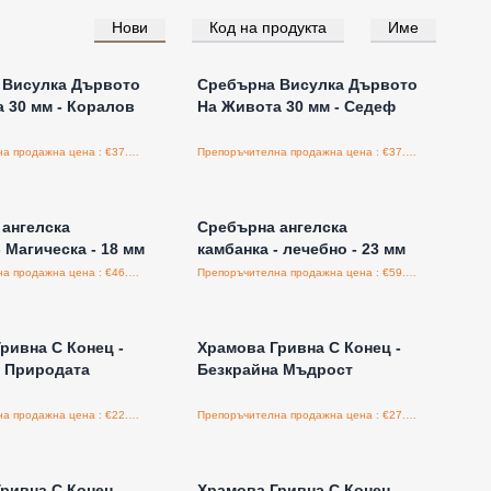
Нови
Код на продукта
Име
е за цени на едро
Влезте за цени на едро
 Висулка Дървото
Сребърна Висулка Дървото
 30 мм - Коралов
На Живота 30 мм - Седеф
Препоръчителна продажна цена : €37.50/бройка
Препоръчителна продажна цена : €37.50/бройка
е за цени на едро
Влезте за цени на едро
ангелска
Сребърна ангелска
 Магическа - 18 мм
камбанка - лечебно - 23 мм
Препоръчителна продажна цена : €46.00/бройка
Препоръчителна продажна цена : €59.00/бройка
е за цени на едро
Влезте за цени на едро
ривна С Конец -
Храмова Гривна С Конец -
а Природата
Безкрайна Мъдрост
Препоръчителна продажна цена : €22.50/бройка
Препоръчителна продажна цена : €27.50/бройка
е за цени на едро
Влезте за цени на едро
ривна С Конец -
Храмова Гривна С Конец -