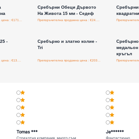
а
Сребърни Обеци Дървото
Сребърни 
нна
На Живота 15 мм - Седеф
квадратн
Препоръчителна продажна цена : €171.00/бройка
Препоръчителна продажна цена : €24.30/бройка
а едро
Влезте за цени на едро
Влезт
25 -
Сребърно и златно колие -
Сребърно 
Tri
медальон 
кръгъл
Препоръчителна продажна цена : €13.50/бройка
Препоръчителна продажна цена : €203.00/бройка
Tomas ***
Je******
Страхотна компания, много съм
Фантастично