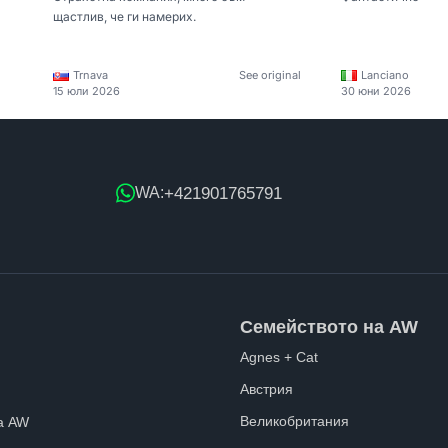
щастлив, че ги намерих.
Trnava
See original
Lanciano
15 юли 2026
30 юни 2026
+421901765791
WA:
Семейството на AW
Agnes + Cat
Австрия
Великобритания
а AW