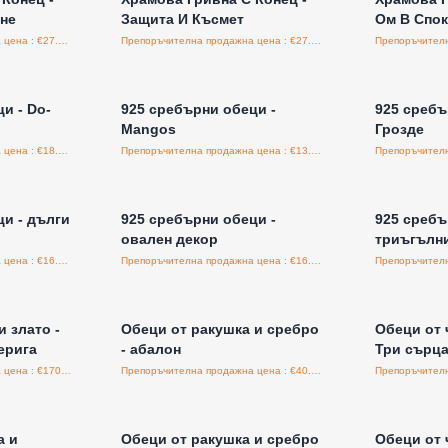
не
Защита И Късмет
Ом В Спо
Препоръчителна продажна цена : €27.50/бройка
Препоръчителна продажна цена : €27.50/бройка
а едро
Влезте за цени на едро
Влезт
и - Do-
925 сребърни обеци -
925 сребъ
Mangos
Грозде
Препоръчителна продажна цена : €18.00/бройка
Препоръчителна продажна цена : €13.50/бройка
а едро
Влезте за цени на едро
Влезт
и - дълги
925 сребърни обеци -
925 сребъ
овален декор
триъгълни
Препоръчителна продажна цена : €16.95/бройка
Препоръчителна продажна цена : €16.95/бройка
а едро
Влезте за цени на едро
Влезт
и злато -
Обeци от ракушка и сребро
Обeци от 
ерига
- абалон
Три сърца
Препоръчителна продажна цена : €170.00/бройка
Препоръчителна продажна цена : €40.00/бройка
а едро
Влезте за цени на едро
Влезт
а и
Обеци от ракушка и сребро
Обеци от 