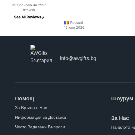
Въз основа на 2595
отзива
See All Reviews
Focsani
15 юли 2026
info@awgifts.bg
Помощ
Шоурум
За Връзка с Нас
Информация за Доставка
За Нас
Често Задавани Въпроси
Началото н