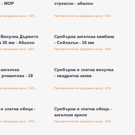
 - MOP
стрекози - абалон
Препоръчителна продажна цена : €25.00/бройка
Препоръчителна продажна цена : €32.00/бройка
е за цени на едро
Влезте за цени на едро
 Висулка Дървото
Сребърна ангелска камбана
 30 мм - Абалон
- Соблазън - 16 мм
Препоръчителна продажна цена : €37.50/бройка
Препоръчителна продажна цена : €40.80/бройка
е за цени на едро
Влезте за цени на едро
ангелска
Сребърна и златна висулка
 романтика - 18
- квадратна капка
Препоръчителна продажна цена : €46.00/бройка
Препоръчителна продажна цена : €74.60/бройка
е за цени на едро
Влезте за цени на едро
и златна обеца -
Сребърна и златна обеца -
ангелски криле
Препоръчителна продажна цена : €49.50/бройка
Препоръчителна продажна цена : €68.40/бройка
е за цени на едро
Влезте за цени на едро