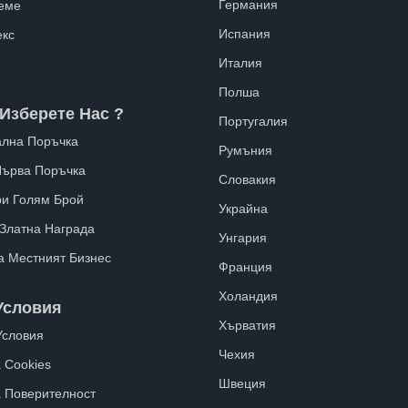
Германия
еме
Испания
екс
Италия
Полша
Изберете Нас ?
Португалия
лна Поръчка
Румъния
Първа Поръчка
Словакия
ри Голям Брой
Украйна
 Златна Награда
Унгария
а Местният Бизнес
Франция
Холандия
Условия
Хърватия
Условия
Чехия
 Cookies
Швеция
а Поверителност