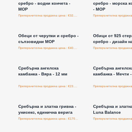
сребро - водни кончета -
сребро - морска к
MOP
- MOP
Препоръчителна продажна цена : €32.00/бройка
Влезте за цени на едро
Влезте за цени н
Обеци от черупки и сребро -
Обици от 925 сте
сълзовидни MOP
сребро - дизайн н
Препоръчителна продажна цена : €40.00/бройка
Влезте за цени на едро
Влезте за цени н
Сребърна ангелска
Сребърна ангелск
камбанка - Вяра - 12 мм
камбанка - Мечти -
Препоръчителна продажна цена : €23.40/бройка
Влезте за цени на едро
Влезте за цени н
Сребърна и златна гривна -
Сребърна и златна
унисекс, единична верига
Luna Balance
Препоръчителна продажна цена : €170.00/бройка
Влезте за цени на едро
Влезте за цени н