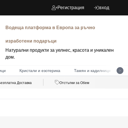
Регистрация
вход
Водеща платформа в Европа за ръчно
изработени подаръци
Натурални продукти за уелнес, красота и уникален
дом.
ици
Кристали и езотерика
Тамян и кадилници
Д
Безплатна Доставка
Отстъпки за Обем