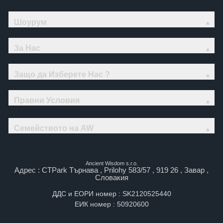
Шоурум
За Нас
Защо да Изберете Нас ?
Правни Условия
Семейството на AW
Ancient Wisdom s.r.o.
Адрес : CTPark Търнава , Prilohy 583/57 , 919 26 , Завар ,
Словакия
ДДС и ЕОРИ номер : SK2120525440
ЕИК номер : 50920600