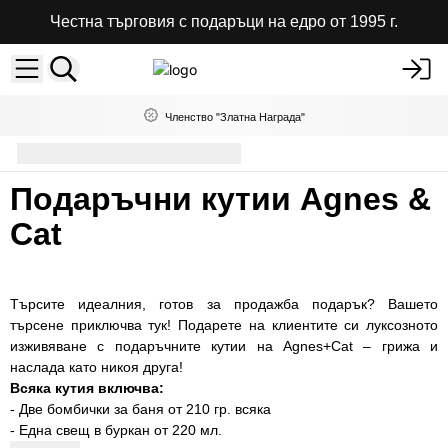
Честна търговия с подаръци на едро от 1995 г.
Членство "Златна Награда"
Подаръчни кутии Agnes & Cat
Подаръчни кутии Agnes &
Cat
Търсите идеалния, готов за продажба подарък? Вашето
търсене приключва тук! Подарете на клиентите си луксозното
изживяване с подаръчните кутии на Agnes+Cat – грижа и
наслада като никоя друга!
Всяка кутия включва:
- Две бомбички за баня от 210 гр. всяка
- Една свещ в буркан от 220 мл.