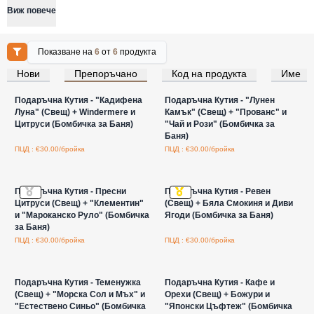
Виж повече
Показване на
6
от
6
продукта
Нови
Препоръчано
Код на продукта
Име
Влезте за цени на едро
Влезте за цени на едро
Подаръчна Кутия - "Кадифена
Подаръчна Кутия - "Лунен
Луна" (Свещ) + Windermere и
Камък" (Свещ) + "Прованс" и
Цитруси (Бомбичка за Баня)
"Чай и Рози" (Бомбичка за
Баня)
ПЦД : €30.00/бройка
ПЦД : €30.00/бройка
Влезте за цени на едро
Влезте за цени на едро
Подаръчна Кутия - Пресни
Подаръчна Кутия - Ревен
Цитруси (Свещ) + "Клементин"
(Свещ) + Бяла Смокиня и Диви
и "Мароканско Руло" (Бомбичка
Ягоди (Бомбичка за Баня)
за Баня)
ПЦД : €30.00/бройка
ПЦД : €30.00/бройка
Влезте за цени на едро
Влезте за цени на едро
Подаръчна Кутия - Теменужка
Подаръчна Кутия - Кафе и
(Свещ) + "Морска Сол и Мъх" и
Орехи (Свещ) + Божури и
"Естествено Синьо" (Бомбичка
"Японски Цъфтеж" (Бомбичка