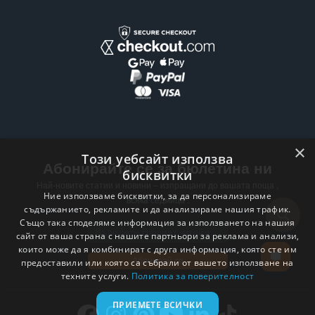
×
Този уебсайт използва
Абонирайте се за бюлетина ни
бисквитки
Най-новите статии и новини – изпращани до вашата поща ,
Ние използваме бисквитки, за да персонализираме
всяка седмица .
съдържанието, рекламите и да анализираме нашия трафик.
Също така споделяме информация за използването на нашия
Email address
сайт от ваша страна с нашите партньори за реклама и анализи,
които може да я комбинират с друга информация, която сте им
Абонирай се
предоставили или която са събрали от вашето използване на
техните услуги.
Политика за поверителност
ПРИЕМЕТЕ ВСИЧКИ