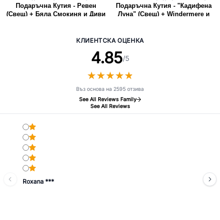
Подаръчна Кутия - Ревен
Подаръчна Кутия - "Кадифена
(Свещ) + Бяла Смокиня и Диви
Луна" (Свещ) + Windermere и
Ягоди (Бомбичка за Баня)
Цитруси (Бомбичка за Баня)
КЛИЕНТСКА ОЦЕНКА
4.85
/5
★
★
★
★
★
★
★
★
★
★
Въз основа на 2595 отзива
See All Reviews Family
See All Reviews
Roxana ***