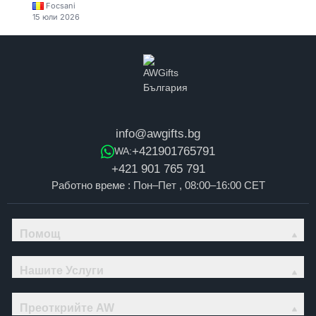
Focsani
15 юли 2026
info@awgifts.bg
+421901765791
WA:
+421 901 765 791
Работно време : Пон–Пет , 08:00–16:00 CET
Помощ
Нашите Услуги
Преоткрийте AW