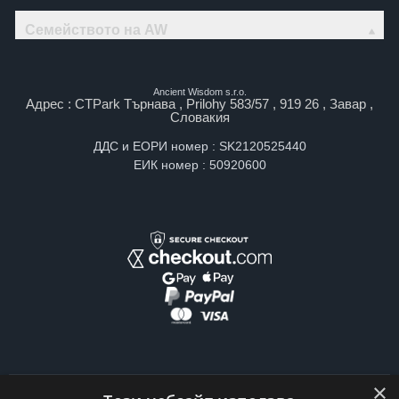
Семейството на AW
Ancient Wisdom s.r.o.
Адрес : CTPark Търнава , Prilohy 583/57 , 919 26 , Завар ,
Словакия
ДДС и ЕОРИ номер : SK2120525440
ЕИК номер : 50920600
×