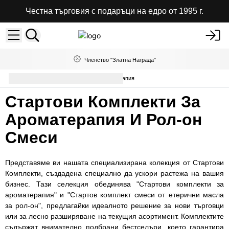
Честна търговия с подаръци на едро от 1995 г.
Членство "Златна Награда"
Стартови комплекти за ароматерапия
Стартови Комплекти За
Ароматерапия И Рол-он
Смеси
Представяме ви нашата специализирана колекция от Стартови
Комплекти, създадена специално да ускори растежа на вашия
бизнес. Тази селекция обединява "Стартови комплекти за
ароматерапия" и "Стартов комплект смеси от етерични масла
за рол-он", предлагайки идеалното решение за нови търговци
или за лесно разширяване на текущия асортимент. Комплектите
съдържат внимателно подбрани бестселъри, което гарантира