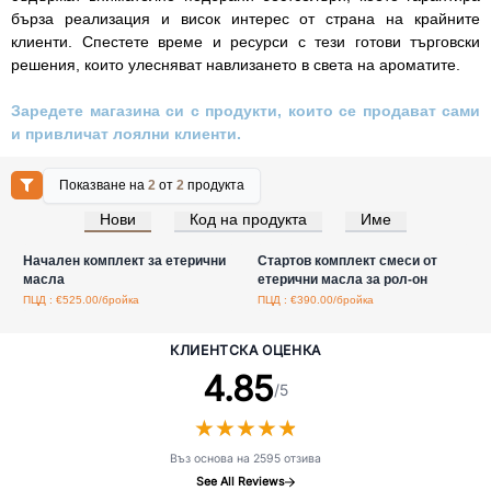
бърза реализация и висок интерес от страна на крайните
клиенти. Спестете време и ресурси с тези готови търговски
решения, които улесняват навлизането в света на ароматите.
Заредете магазина си с продукти, които се продават сами
и привличат лоялни клиенти.
Показване на
2
от
2
продукта
Нови
Код на продукта
Име
Влезте за цени на едро
Влезте за цени на едро
Начален комплект за етерични
Стартов комплект смеси от
масла
етерични масла за рол-он
ПЦД : €525.00/бройка
ПЦД : €390.00/бройка
КЛИЕНТСКА ОЦЕНКА
4.85
/5
★
★
★
★
★
★
★
★
★
★
Въз основа на 2595 отзива
See All Reviews