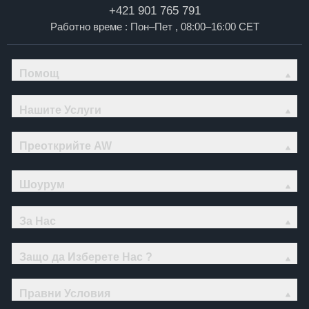
+421 901 765 791
Работно време : Пон–Пет , 08:00–16:00 CET
Помощ
Нашите Услуги
Преоткрийте AW
Шоурум
За Нас
Защо да Изберете Нас ?
Правни Условия