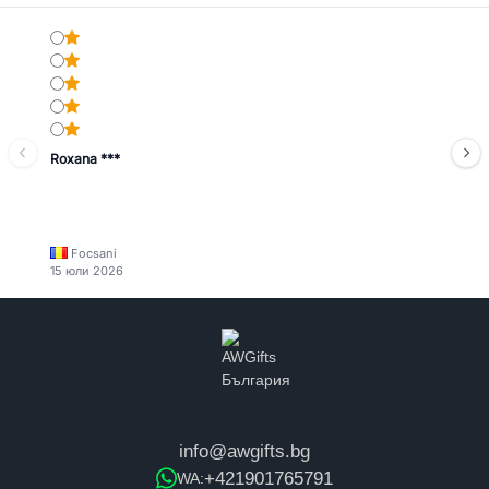
Roxana ***
Focsani
15 юли 2026
info@awgifts.bg
+421901765791
WA: