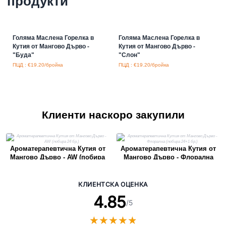
продукти
Голяма Маслена Горелка в
Голяма Маслена Горелка в
Кутия от Мангово Дърво -
Кутия от Мангово Дърво -
"Буда"
"Слон"
ПЦД : €19.20/бройка
ПЦД : €19.20/бройка
Клиенти наскоро закупили
Ароматерапевтична Кутия от
Ароматерапевтична Кутия от
Мангово Дърво - AW (побира
Мангово Дърво - Флорална
24 бр.)
(побира 24+1 бр.)
КЛИЕНТСКА ОЦЕНКА
4.85
/5
★
★
★
★
★
★
★
★
★
★