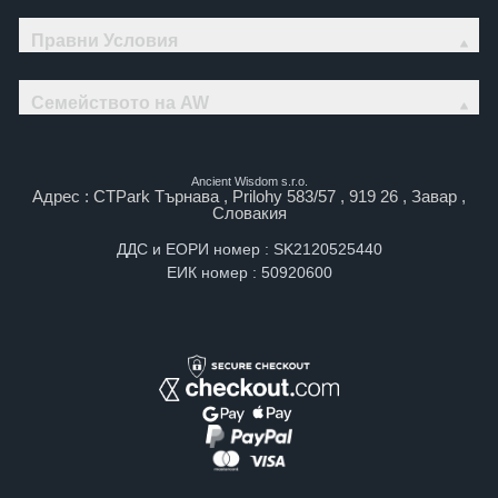
Правни Условия
Семейството на AW
Ancient Wisdom s.r.o.
Адрес : CTPark Търнава , Prilohy 583/57 , 919 26 , Завар ,
Словакия
ДДС и ЕОРИ номер : SK2120525440
ЕИК номер : 50920600