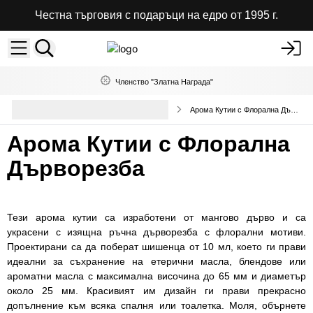
Честна търговия с подаръци на едро от 1995 г.
Членство "Златна Награда"
Дървени и Бамбукови Търговски
Арома Кутии с Флорална Дърворезба
Дисплеи
Арома Кутии с Флорална
Дърворезба
Тези арома кутии са изработени от мангово дърво и са
украсени с изящна ръчна дърворезба с флорални мотиви.
Проектирани са да поберат шишенца от 10 мл, което ги прави
идеални за съхранение на етерични масла, блендове или
ароматни масла с максимална височина до 65 мм и диаметър
около 25 мм. Красивият им дизайн ги прави прекрасно
допълнение към всяка спалня или тоалетка. Моля, обърнете