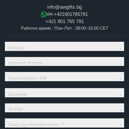
info@awgifts.bg
+421901765791
WA:
+421 901 765 791
Работно време : Пон–Пет , 08:00–16:00 CET
Помощ
Нашите Услуги
Преоткрийте AW
Шоурум
За Нас
Защо да Изберете Нас ?