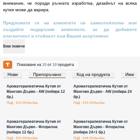
внимание, че поради ръчната изработка, дизайнът на всяка
кутия може да варира.
Предложете ги на клиентите си самостоятелно или
създайте подаръчни комплекти, за да добавите
елегантност и стойност към Вашия асортимент.
Виж повече
Показване на
10
от
10
продукта
Нови
Препоръчано
Код на продукта
Име
Влезте за цени на едро
Влезте за цени на едро
Ароматерапевтична Кутия от
Ароматерапевтична Кутия от
Мангово Дърво - AW (побира 12
Мангово Дърво - AW (побира 24
бр.)
бр.)
ПЦД : €23.00/бройка
ПЦД : €35.00/бройка
Влезте за цени на едро
Влезте за цени на едро
Ароматерапевтична Кутия от
Ароматерапевтична Кутия от
Мангово Дърво - Флорална
Мангово Дърво - Флорална
(побира 12 бр.)
(побира 24+1 бр.)
ПЦД : €23.00/бройка
ПЦД : €48.00/бройка