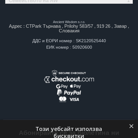
Семейството на AW
Ancient Wisdom s.r.o.
Адрес : CTPark Търнава , Prilohy 583/57 , 919 26 , Завар ,
Словакия
ДДС и ЕОРИ номер : SK2120525440
ЕИК номер : 50920600
×
Този уебсайт използва
Абонирайте се за бюлетина ни
бисквитки