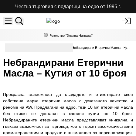
Честна търговия с подаръци на едро от 1995 г.
Членство "Златна Награда"
Чисти Етерични Масла на
Небрандирани Етерични Масла - Кутии с по 10бр
Едро
Небрандирани Етерични
Масла – Кутия от 10 броя
Прекрасна възможност да създадете и етикетирате своя
собствена марка етерични масла с доказаното качество и
реноме на AW. Предлагани на едро, тези 10 мл етерични масла
без етикет се доставят в кафяви кутии по 10 броя.
Небрандираните етерични масла представляват уникална и
гъвкава възможност за търговци, които търсят висококачествени
ароматерапевтични продукти с възможност за персонализация.