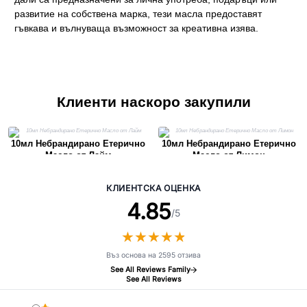
развитие на собствена марка, тези масла предоставят
гъвкава и вълнуваща възможност за креативна изява.
Клиенти наскоро закупили
10мл Небрандирано Етерично
10мл Небрандирано Етерично
Масло от Лайм
Масло от Лимон
КЛИЕНТСКА ОЦЕНКА
4.85
/5
★
★
★
★
★
★
★
★
★
★
Въз основа на 2595 отзива
See All Reviews Family
See All Reviews