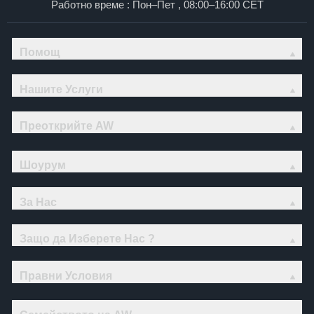
Работно време : Пон–Пет , 08:00–16:00 CET
Помощ
Нашите Услуги
Преоткрийте AW
Шоурум
За Нас
Защо да Изберете Нас ?
Правни Условия