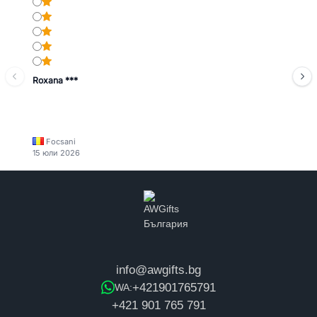
Roxana ***
Focsani
15 юли 2026
info@awgifts.bg
+421901765791
WA:
+421 901 765 791