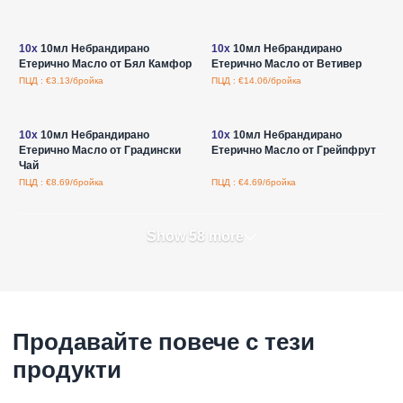
Влезте за цени на едро
Влезте за цени на едро
10x
10мл Небрандирано
10x
10мл Небрандирано
Етерично Масло от Бял Камфор
Етерично Масло от Ветивер
ПЦД : €3.13/бройка
ПЦД : €14.06/бройка
Влезте за цени на едро
Влезте за цени на едро
10x
10мл Небрандирано
10x
10мл Небрандирано
Етерично Масло от Градински
Етерично Масло от Грейпфрут
Чай
ПЦД : €8.69/бройка
ПЦД : €4.69/бройка
Show 58 more
Продавайте повече с тези
продукти