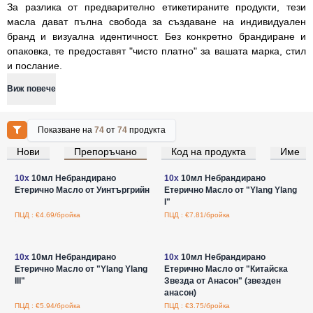
За разлика от предварително етикетираните продукти, тези
масла дават пълна свобода за създаване на индивидуален
бранд и визуална идентичност. Без конкретно брандиране и
опаковка, те предоставят "чисто платно" за вашата марка, стил
и послание.
Виж повече
Показване на
74
от
74
продукта
Нови
Препоръчано
Код на продукта
Име
Влезте за цени на едро
Влезте за цени на едро
10x
10мл Небрандирано
10x
10мл Небрандирано
Етерично Масло от Уинтъргрийн
Етерично Масло от "Ylang Ylang
I"
ПЦД : €4.69/бройка
ПЦД : €7.81/бройка
Влезте за цени на едро
Влезте за цени на едро
10x
10мл Небрандирано
10x
10мл Небрандирано
Етерично Масло от "Ylang Ylang
Етерично Масло от "Китайска
III"
Звезда от Анасон" (звезден
анасон)
ПЦД : €5.94/бройка
ПЦД : €3.75/бройка