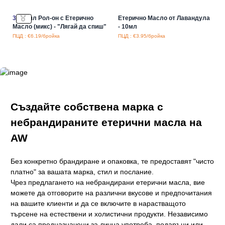
3x
10мл Рол-он с Етерично
Етерично Масло от Лавандула
Масло (микс) - "Лягай да спиш"
- 10мл
ПЦД : €6.19/бройка
ПЦД : €3.95/бройка
Създайте собствена марка с
небрандираните етерични масла на
AW
Без конкретно брандиране и опаковка, те предоставят "чисто
платно" за вашата марка, стил и послание.
Чрез предлагането на небрандирани етерични масла, вие
можете да отговорите на различни вкусове и предпочитания
на вашите клиенти и да се включите в нарастващото
търсене на естествени и холистични продукти. Независимо
дали са предназначени за лична употреба, подаръци или