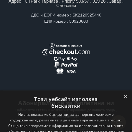
Адрес : CTPark Търнава , Prilohy 583/57 , 919 26 , Завар ,
Словакия
ДДС и ЕОРИ номер : SK2120525440
ЕИК номер : 50920600
×
Този уебсайт използва
Абонирайте се за бюлетина ни
бисквитки
Най-новите статии и новини – изпращани до вашата поща ,
Ние използваме бисквитки, за да персонализираме
всяка седмица .
съдържанието, рекламите и да анализираме нашия трафик.
Също така споделяме информация за използването на нашия
Email address
сайт от ваша страна с нашите партньори за реклама и анализи,