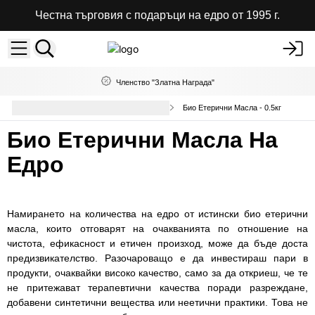
Честна търговия с подаръци на едро от 1995 г.
Членство "Златна Награда"
Чисти Етерични Масла на Едро
Био Етерични Масла - 0.5кг
Био Етерични Масла На
Едро
Намирането на количества на едро от истински био етерични
масла, които отговарят на очакванията по отношение на
чистота, ефикасност и етичен произход, може да бъде доста
предизвикателство. Разочароващо е да инвестираш пари в
продукти, очаквайки високо качество, само за да откриеш, че те
не притежават терапевтични качества поради разреждане,
добавени синтетични вещества или неетични практики. Това не