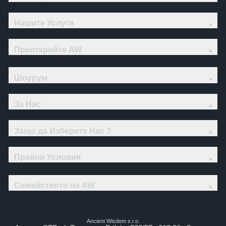
Нашите Услуги
Преоткрийте AW
Шоурум
За Нас
Защо да Изберете Нас ?
Правни Условия
Семейството на AW
Ancient Wisdom s.r.o.