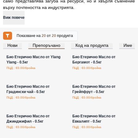
само представлява загуба на ресурси, но и хвърля съмнение
върху почтеността на индустрията.
Виж повече
Показване на
20
от
20
продукта
Нови
Препоръчано
Код на продукта
Име
Влезте за цени на едро
Влезте за цени на едро
Био Етерично Масло от Ylang
Био Етерично Масло от
Ylang - 0.5кг
Бергамот - 0.5кг
ПЦД : €0.00/бройка
ПЦД : €0.00/бройка
Влезте за цени на едро
Влезте за цени на едро
Био Етерично Масло от
Био Етерично Масло от
Градински чай - 0.5кг
Грейпфрут - 0.5кг
ПЦД : €0.00/бройка
ПЦД : €0.00/бройка
Влезте за цени на едро
Влезте за цени на едро
Био Етерично Масло от
Био Етерично Масло от
Джинджифил - 0.5кг
Евкалипт - 0.5кг
ПЦД : €0.00/бройка
ПЦД : €0.00/бройка
Влезте за цени на едро
Влезте за цени на едро