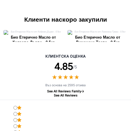
Клиенти наскоро закупили
Био Етерично Масло от
Био Етерично Масло от
Кедрово Дърво - 0.5кг
Лимонена Трева - 0.5кг
КЛИЕНТСКА ОЦЕНКА
4.85
/5
★
★
★
★
★
★
★
★
★
★
Въз основа на 2595 отзива
See All Reviews Family
See All Reviews