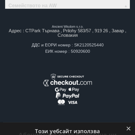
Семейството на AW
Ancient Wisdom s.r.o.
Адрес : CTPark Търнава , Prilohy 583/57 , 919 26 , Завар ,
Словакия
ДДС и ЕОРИ номер : SK2120525440
ЕИК номер : 50920600
×
Този уебсайт използва
Абонирайте се за бюлетина ни