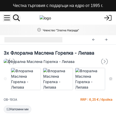
Честна търговия с подаръци на едро от 1995 г.
Членство "Златна Награда"
Ароматерапия
OB-193A
3x
Флорална Маслена Горелка - Лилава
OB-193A
RRP : 6,25 € / бройка
Напомни ми