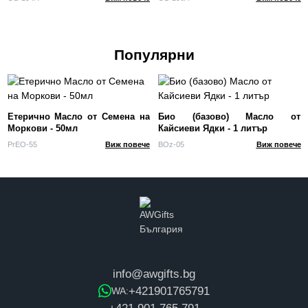
Популярни
Етерично Масло от Семена на
Био (базово) Масло от
Моркови - 50мл
Кайсиеви Ядки - 1 литър
PrEO-55
Виж повече
BOz-05
Виж повече
info@awgifts.bg
+421901765791
WA: