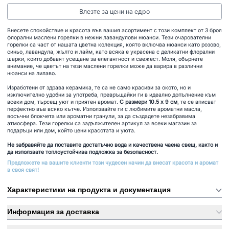
Влезте за цени на едро
Внесете спокойствие и красота във вашия асортимент с този комплект от 3 броя
флорални маслени горелки в нежни лавандулови нюанси. Тези очарователни
горелки са част от нашата цветна колекция, която включва нюанси като розово,
синьо, лавандула, жълто и лайм, като всяка е украсена с деликатни флорални
шарки, които добавят усещане за елегантност и свежест. Моля, обърнете
внимание, че цветът на тези маслени горелки може да варира в различни
нюанси на лилаво.
Изработени от здрава керамика, те са не само красиви за окото, но и
изключително удобни за употреба, превръщайки ги в идеално допълнение към
всеки дом, търсещ уют и приятен аромат.
С размери 10.5 x 9 см
, те се вписват
перфектно във всяко кътче. Използвайте ги с любимите ароматни масла,
восъчни блокчета или ароматни гранули, за да създадете незабравима
атмосфера. Тези горелки са задължителен артикул за всеки магазин за
подаръци или дом, който цени красотата и уюта.
Не забравяйте да поставите достатъчно вода и качествена чаена свещ, както и
да използвате топлоустойчива подложка за безопасност.
Предложете на вашите клиенти този чудесен начин да внесат красота и аромат
в своя свят!
Характеристики на продукта и документация
Информация за доставка