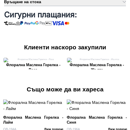
Връщане на стока
Сигурни плащания:
Клиенти наскоро закупили
Флорална Маслена Горелка -
Флорална Маслена Горелка -
Роза
Жълта
Също може да ви хареса
Флорална Маслена Горелка -
Флорална Маслена Горелка -
Лайм
Синя
OB-194A
Виж повече
OB-196A
Виж повече