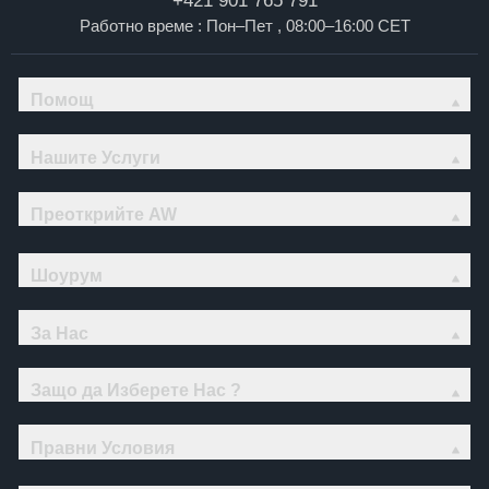
+421 901 765 791
Работно време : Пон–Пет , 08:00–16:00 CET
Помощ
Нашите Услуги
Преоткрийте AW
Шоурум
За Нас
Защо да Изберете Нас ?
Правни Условия