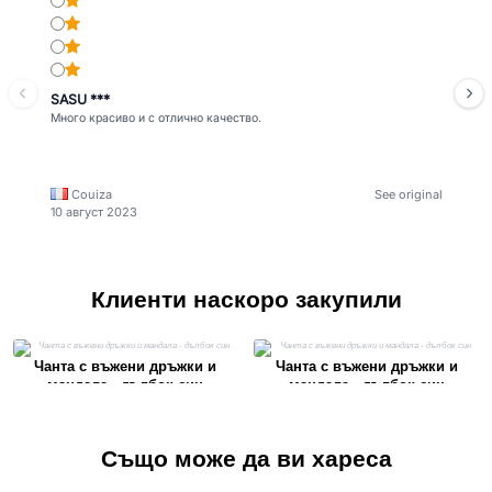
SASU ***
Много красиво и с отлично качество.
Couiza
See original
10 август 2023
Клиенти наскоро закупили
Чанта с въжени дръжки и
Чанта с въжени дръжки и
мандала - дълбок син
мандала - дълбок син
Също може да ви хареса