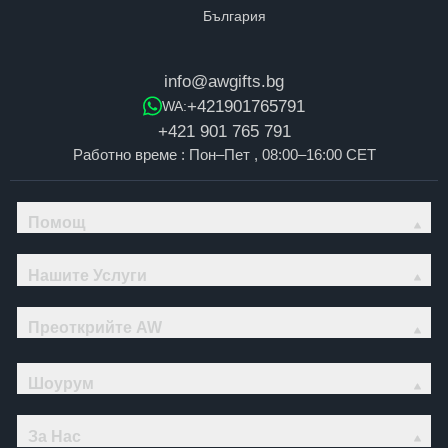
info@awgifts.bg
+421901765791
WA:
+421 901 765 791
Работно време : Пон–Пет , 08:00–16:00 CET
Помощ
Нашите Услуги
Преоткрийте AW
Шоурум
За Нас