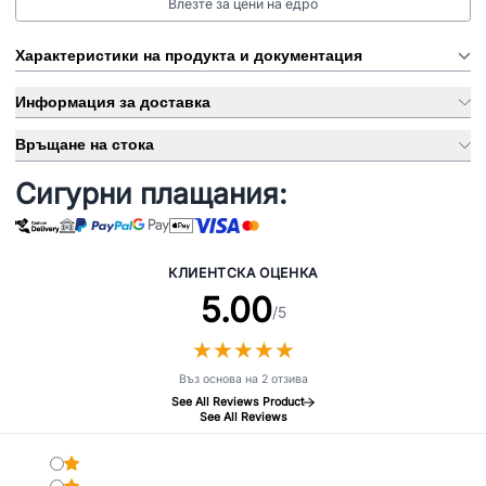
Влезте за цени на едро
Характеристики на продукта и документация
Информация за доставка
Връщане на стока
Сигурни плащания:
КЛИЕНТСКА ОЦЕНКА
5.00
/5
★
★
★
★
★
★
★
★
★
★
Въз основа на 2 отзива
See All Reviews Product
See All Reviews