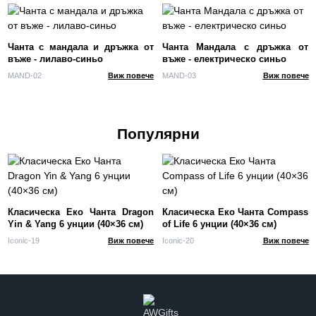
Чанта с мандала и дръжка от
Чанта Мандала с дръжка от
въже - лилаво-синьо
въже - електрическо синьо
MAND-02
Виж повече
MAND-03
Виж повече
Популярни
Класическа Еко Чанта Dragon
Класическа Еко Чанта Compass
Yin & Yang 6 унции (40×36 см)
of Life 6 унции (40×36 см)
Iconic-19
Виж повече
Iconic-20
Виж повече