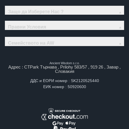
Защо да Изберете Нас ?
Правни Условия
Семейството на AW
Ancient Wisdom s.r.o.
Адрес : CTPark Търнава , Prilohy 583/57 , 919 26 , Завар ,
Словакия
ДДС и ЕОРИ номер : SK2120525440
ЕИК номер : 50920600