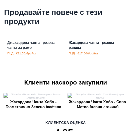
Продавайте повече с тези
продукти
Джакардова чанта - розова
Жакардова чанта - розова
чанта за рамо
раница
ПЦД : €11.50/бройка
ПЦД : €17.50/бройка
Клиенти наскоро закупили
Жакардова Чанта Хобо -
Жакардова Чанта Хобо - Сиво
Геометрично Зелено (кафява
Метро (черна дръжка)
дръжка)
КЛИЕНТСКА ОЦЕНКА