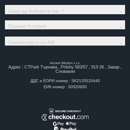
Защо да Изберете Нас ?
Правни Условия
Семейството на AW
Ancient Wisdom s.r.o.
Адрес : CTPark Търнава , Prilohy 583/57 , 919 26 , Завар ,
Словакия
ДДС и ЕОРИ номер : SK2120525440
ЕИК номер : 50920600