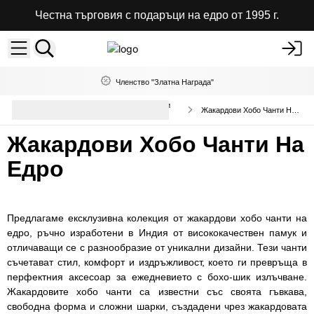
Честна търговия с подаръци на едро от 1995 г.
Членство "Златна Награда"
Висококачествени чанти и раници
Жакардови Хобо Чанти На Едро
на едро
Жакардови Хобо Чанти На
Едро
Предлагаме ексклузивна колекция от жакардови хобо чанти на
едро, ръчно изработени в Индия от висококачествен памук и
отличаващи се с разнообразие от уникални дизайни. Тези чанти
съчетават стил, комфорт и издръжливост, което ги превръща в
перфектния аксесоар за ежедневието с бохо-шик излъчване.
Жакардовите хобо чанти са известни със своята гъвкава,
свободна форма и сложни шарки, създадени чрез жакардовата