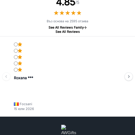
4.85
/5
★
★
★
★
★
★
★
★
★
★
Въз основа на 2595 отзива
See All Reviews Family
See All Reviews
Roxana ***
Focsani
15 юли 2026