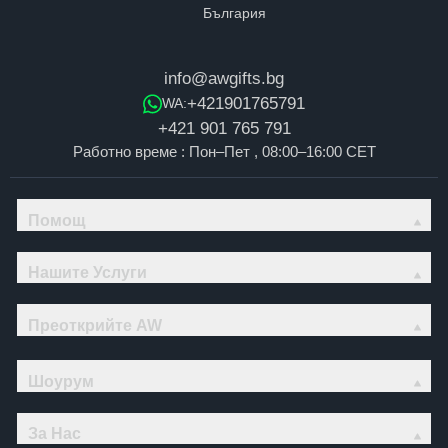
info@awgifts.bg
+421901765791
WA:
+421 901 765 791
Работно време : Пон–Пет , 08:00–16:00 CET
Помощ
Нашите Услуги
Преоткрийте AW
Шоурум
За Нас