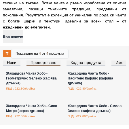
техника на тъкане. Всяка чанта е ръчно изработена от опитни
занаятчии, пазещи тъкачните традиции, предавани от
поколения. Резултатът е колекция от уникални по рода си чанти
с богати шарки и текстури, идеални за всеки стил – от
ежедневен до елегантен.
Виж повече
Показване на
4
от
4
продукта
Нови
Препоръчано
Код на продукта
Име
Влезте за цени на едро
Влезте за цени на едро
Жакардова Чанта Хобо -
Жакардова Чанта Хобо -
Геометрично Зелено (кафява
Наситено Кафяво (кафява
дръжка)
дръжка)
ПЦД : €22.80/бройка
ПЦД : €22.80/бройка
Влезте за цени на едро
Влезте за цени на едро
Жакардова Чанта Хобо - Сиво
Жакардова Чанта Хобо - Смело
Метро (черна дръжка)
Зелено (кафява дръжка)
ПЦД : €22.80/бройка
ПЦД : €22.80/бройка