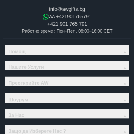
info@awgifts.bg
+421901765791
WA:
+421 901 765 791
Работно време : Пон–Пет , 08:00–16:00 CET
Помощ
Нашите Услуги
Преоткрийте AW
Шоурум
За Нас
Защо да Изберете Нас ?