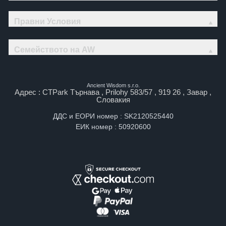
Правни Условия
Семейството на AW
Ancient Wisdom s.r.o.
Адрес : CTPark Търнава , Prilohy 583/57 , 919 26 , Завар ,
Словакия
ДДС и ЕОРИ номер : SK2120525440
ЕИК номер : 50920600