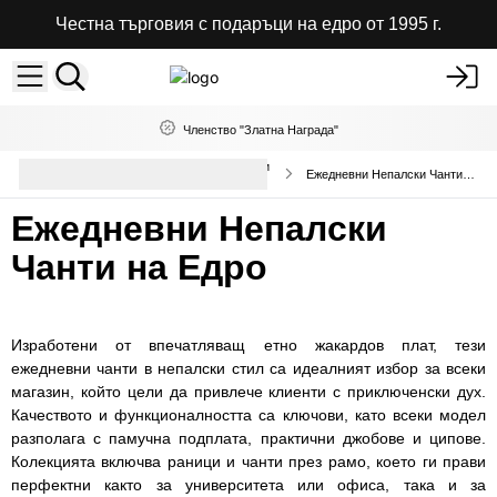
Честна търговия с подаръци на едро от 1995 г.
Членство "Златна Награда"
Висококачествени чанти и раници
Ежедневни Непалски Чанти на Едро
на едро
Ежедневни Непалски
Чанти на Едро
Изработени от впечатляващ етно жакардов плат, тези
ежедневни чанти в непалски стил са идеалният избор за всеки
магазин, който цели да привлече клиенти с приключенски дух.
Качеството и функционалността са ключови, като всеки модел
разполага с памучна подплата, практични джобове и ципове.
Колекцията включва раници и чанти през рамо, което ги прави
перфектни както за университета или офиса, така и за