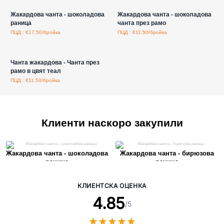
Жакардова чанта - шоколадова
Жакардова чанта - шоколадова
раница
чанта през рамо
ПЦД : €17.50/бройка
ПЦД : €11.50/бройка
Влезте за цени на едро
Чанта жакардова - Чанта през
рамо в цвят теал
ПЦД : €11.50/бройка
Клиенти наскоро закупили
Жакардова чанта - шоколадова
Жакардова чанта - бирюзова
раница
раница
КЛИЕНТСКА ОЦЕНКА
4.85
/5
★
★
★
★
★
★
★
★
★
★