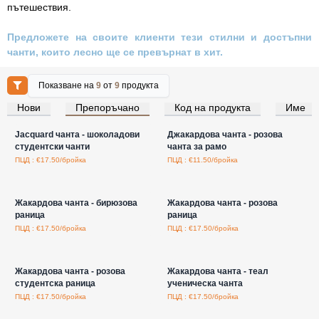
пътешествия.
Предложете на своите клиенти тези стилни и достъпни
чанти, които лесно ще се превърнат в хит.
Показване на
9
от
9
продукта
Нови
Препоръчано
Код на продукта
Име
Влезте за цени на едро
Влезте за цени на едро
Jacquard чанта - шоколадови
Джакардова чанта - розова
студентски чанти
чанта за рамо
ПЦД : €17.50/бройка
ПЦД : €11.50/бройка
Влезте за цени на едро
Влезте за цени на едро
Жакардова чанта - бирюзова
Жакардова чанта - розова
раница
раница
ПЦД : €17.50/бройка
ПЦД : €17.50/бройка
Влезте за цени на едро
Влезте за цени на едро
Жакардова чанта - розова
Жакардова чанта - теал
студентска раница
ученическа чанта
ПЦД : €17.50/бройка
ПЦД : €17.50/бройка
Влезте за цени на едро
Влезте за цени на едро