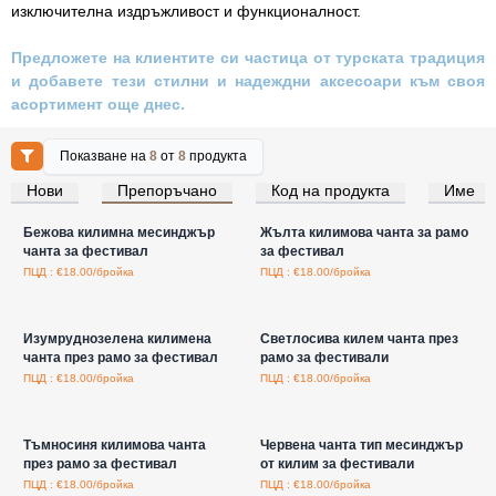
изключителна издръжливост и функционалност.
Предложете на клиентите си частица от турската традиция
и добавете тези стилни и надеждни аксесоари към своя
асортимент още днес.
Показване на
8
от
8
продукта
Нови
Препоръчано
Код на продукта
Име
Влезте за цени на едро
Влезте за цени на едро
Бежова килимна месинджър
Жълта килимова чанта за рамо
чанта за фестивал
за фестивал
ПЦД : €18.00/бройка
ПЦД : €18.00/бройка
Влезте за цени на едро
Влезте за цени на едро
Изумруднозелена килимена
Светлосива килем чанта през
чанта през рамо за фестивал
рамо за фестивали
ПЦД : €18.00/бройка
ПЦД : €18.00/бройка
Влезте за цени на едро
Влезте за цени на едро
Тъмносиня килимова чанта
Червена чанта тип месинджър
през рамо за фестивал
от килим за фестивали
ПЦД : €18.00/бройка
ПЦД : €18.00/бройка