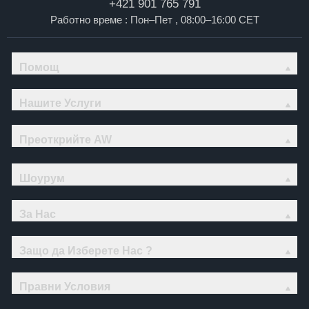
+421 901 765 791
Работно време : Пон–Пет , 08:00–16:00 CET
Помощ
Нашите Услуги
Преоткрийте AW
Шоурум
За Нас
Защо да Изберете Нас ?
Правни Условия