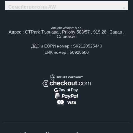
Семейството на AW
Ancient Wisdom s.r.o.
Адрес : CTPark Търнава , Prilohy 583/57 , 919 26 , Завар ,
Словакия
ДДС и ЕОРИ номер : SK2120525440
ЕИК номер : 50920600