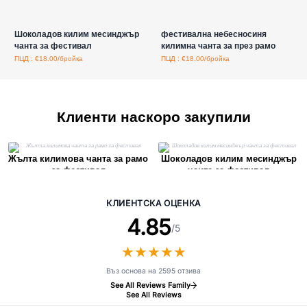
Влезте за цени на едро
Влезте за цени на едро
Шоколадов килим месинджър
фестивална небесносиня
чанта за фестивал
килимна чанта за през рамо
ПЦД : €18.00/бройка
ПЦД : €18.00/бройка
Клиенти наскоро закупили
Жълта килимова чанта за рамо
Шоколадов килим месинджър
за фестивал
чанта за фестивал
КЛИЕНТСКА ОЦЕНКА
4.85
/5
★
★
★
★
★
★
★
★
★
★
Въз основа на 2595 отзива
See All Reviews Family
See All Reviews