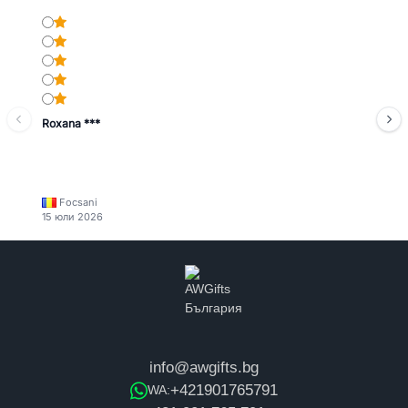
Roxana ***
Focsani
15 юли 2026
info@awgifts.bg
+421901765791
WA: