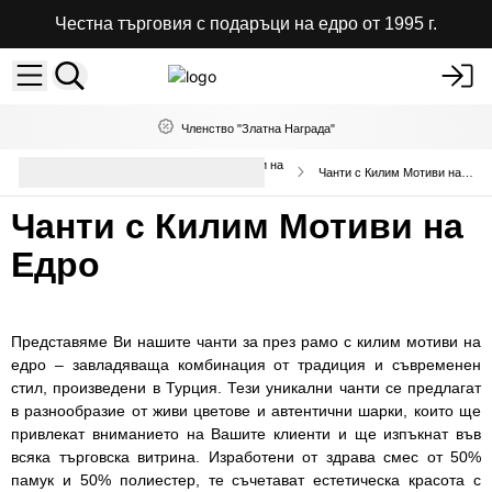
Честна търговия с подаръци на едро от 1995 г.
Членство "Златна Награда"
Висококачествени чанти и раници на
Чанти с Килим Мотиви на Едро
едро
Чанти с Килим Мотиви на
Едро
Представяме Ви нашите чанти за през рамо с килим мотиви на
едро – завладяваща комбинация от традиция и съвременен
стил, произведени в Турция. Тези уникални чанти се предлагат
в разнообразие от живи цветове и автентични шарки, които ще
привлекат вниманието на Вашите клиенти и ще изпъкнат във
всяка търговска витрина. Изработени от здрава смес от 50%
памук и 50% полиестер, те съчетават естетическа красота с