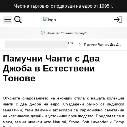
Честна търговия с подаръци на едро от 1995 г.
Членство "Златна Награда"
Висококачествени чанти и раници на
Памучни Чанти с Два Джоба
едро
Памучни Чанти с Два
Джоба в Естествени
Тонове
Открийте очарованието на еко-шик стила с нашата колекция
чанти с два джоба на едро. Създадени ръчно от индийски
занаятчии, тези памучни аксесоари са хармонично съчетание
на класически дизайн и устойчиво производство. Предлагат се в
меки, земни нюанси като Natural, Stone, Soft Lavender и Comp