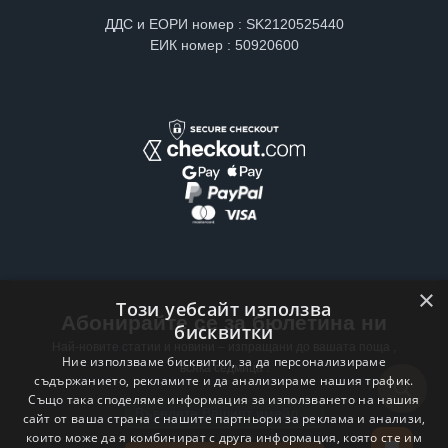
ДДС и ЕОРИ номер : SK2120525440
ЕИК номер : 50920600
×
Този уебсайт използва
Абонирайте се за бюлетина ни
бисквитки
Най-новите статии и новини – изпращани до вашата поща ,
Ние използваме бисквитки, за да персонализираме
всяка седмица .
съдържанието, рекламите и да анализираме нашия трафик.
Също така споделяме информация за използването на нашия
Email address
сайт от ваша страна с нашите партньори за реклама и анализи,
които може да я комбинират с друга информация, която сте им