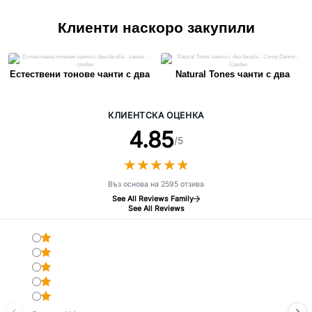
Клиенти наскоро закупили
Естествени тонове чанти с два
Natural Tones чанти с два
джоба - камък - среден
джоба - Comp Denim - Среден
КЛИЕНТСКА ОЦЕНКА
4.85
/5
★
★
★
★
★
★
★
★
★
★
Въз основа на 2595 отзива
See All Reviews Family
See All Reviews