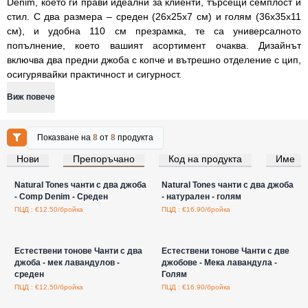
Denim, което ги прави идеални за клиенти, търсещи семплост и
стил. С два размера – среден (26x25x7 см) и голям (36x35x11
см), и удобна 110 см презрамка, те са универсалното
попълнение, което вашият асортимент очаква. Дизайнът
включва два предни джоба с копче и вътрешно отделение с цип,
осигурявайки практичност и сигурност.
Виж повече
Показване на
8
от
8
продукта
Нови
Препоръчано
Код на продукта
Име
Влезте за цени на едро
Влезте за цени на едро
Natural Tones чанти с два джоба
Natural Tones чанти с два джоба
- Comp Denim - Среден
- натурален - голям
ПЦД : €12.50/бройка
ПЦД : €16.90/бройка
Влезте за цени на едро
Влезте за цени на едро
Естествени тонове Чанти с два
Естествени тонове Чанти с две
джоба - мек лавандулов -
джобове - Мека лавандула -
среден
Голям
ПЦД : €12.50/бройка
ПЦД : €16.90/бройка
Влезте за цени на едро
Влезте за цени на едро