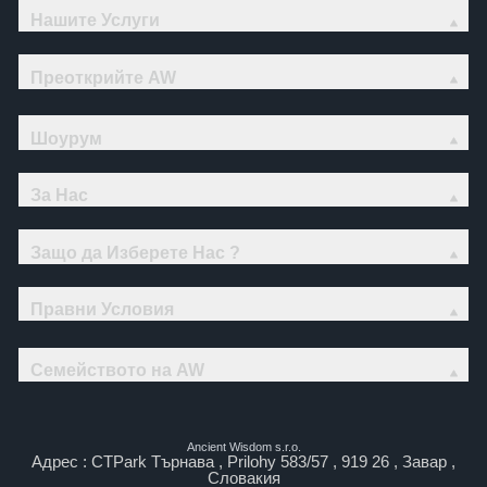
Нашите Услуги
Преоткрийте AW
Шоурум
За Нас
Защо да Изберете Нас ?
Правни Условия
Семейството на AW
Ancient Wisdom s.r.o.
Адрес : CTPark Търнава , Prilohy 583/57 , 919 26 , Завар ,
Словакия