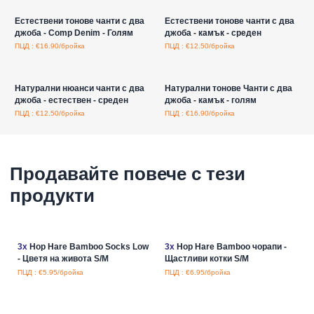
Естествени тонове чанти с два
Естествени тонове чанти с два
джоба - Comp Denim - Голям
джоба - камък - среден
ПЦД : €16.90/бройка
ПЦД : €12.50/бройка
Влезте за цени на едро
Влезте за цени на едро
Натурални нюанси чанти с два
Натурални тонове Чанти с два
джоба - естествен - среден
джоба - камък - голям
ПЦД : €12.50/бройка
ПЦД : €16.90/бройка
Продавайте повече с тези
продукти
3x
Hop Hare Bamboo Socks Low
3x
Hop Hare Bamboo чорапи -
- Цветя на живота S/M
Щастливи котки S/M
ПЦД : €5.95/бройка
ПЦД : €6.95/бройка