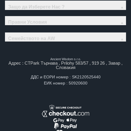
Защо да Изберете Нас ?
Правни Условия
Семейството на AW
Ancient Wisdom s.r.o.
Адрес : CTPark Търнава , Prilohy 583/57 , 919 26 , Завар ,
Словакия
ДДС и ЕОРИ номер : SK2120525440
ЕИК номер : 50920600