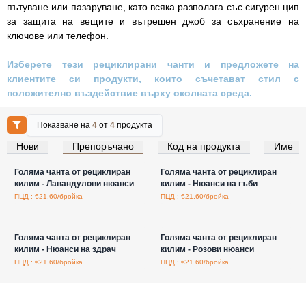
пътуване или пазаруване, като всяка разполага със сигурен цип
за защита на вещите и вътрешен джоб за съхранение на
ключове или телефон.
Изберете тези рециклирани чанти и предложете на
клиентите си продукти, които съчетават стил с
положително въздействие върху околната среда.
Показване на
4
от
4
продукта
Нови
Препоръчано
Код на продукта
Име
Влезте за цени на едро
Влезте за цени на едро
Голяма чанта от рециклиран
Голяма чанта от рециклиран
килим - Лавандулови нюанси
килим - Нюанси на гъби
ПЦД : €21.60/бройка
ПЦД : €21.60/бройка
Влезте за цени на едро
Влезте за цени на едро
Голяма чанта от рециклиран
Голяма чанта от рециклиран
килим - Нюанси на здрач
килим - Розови нюанси
ПЦД : €21.60/бройка
ПЦД : €21.60/бройка