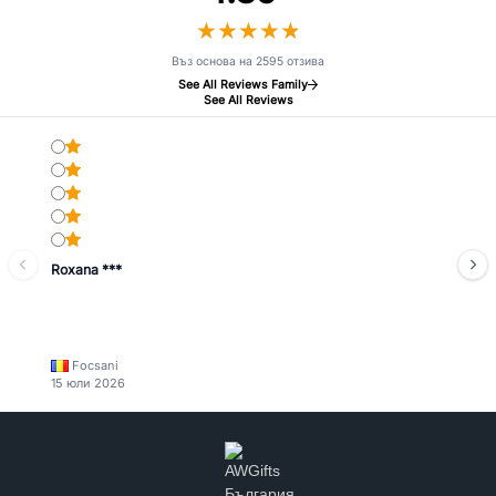
★
★
★
★
★
★
★
★
★
★
Въз основа на 2595 отзива
See All Reviews Family
See All Reviews
Roxana ***
Focsani
15 юли 2026