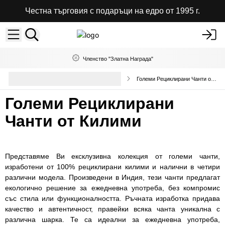
Честна търговия с подаръци на едро от 1995 г.
Членство "Златна Награда"
Висококачествени чанти и
Големи Рециклирани Чанти от Килими
раници на едро
Големи Рециклирани
Чанти от Килими
Представяме Ви ексклузивна колекция от големи чанти,
изработени от 100% рециклирани килими и налични в четири
различни модела. Произведени в Индия, тези чанти предлагат
екологично решение за ежедневна употреба, без компромис
със стила или функционалността. Ръчната изработка придава
качество и автентичност, правейки всяка чанта уникална с
различна шарка. Те са идеални за ежедневна употреба,