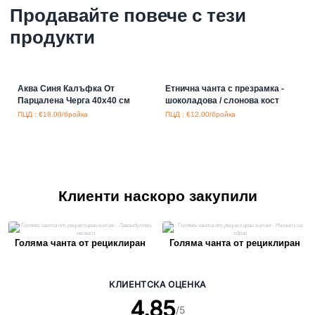
Продавайте повече с тези
продукти
Аква Синя Калъфка От
Етнична чанта с презрамка -
Парцалена Черга 40х40 см
шоколадова / слонова кост
ПЦД : €18.00/бройка
ПЦД : €12.00/бройка
Клиенти наскоро закупили
Голяма чанта от рециклиран
Голяма чанта от рециклиран
килим - Лавандулови нюанси
килим - Нюанси на здрач
КЛИЕНТСКА ОЦЕНКА
4.85
/5