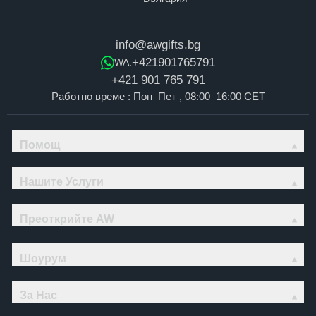
info@awgifts.bg
+421901765791
WA:
+421 901 765 791
Работно време : Пон–Пет , 08:00–16:00 CET
Помощ
Нашите Услуги
Преоткрийте AW
Шоурум
За Нас