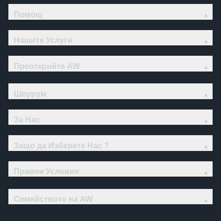
Помощ
Нашите Услуги
Преоткрийте AW
Шоурум
За Нас
Защо да Изберете Нас ?
Правни Условия
Семейството на AW