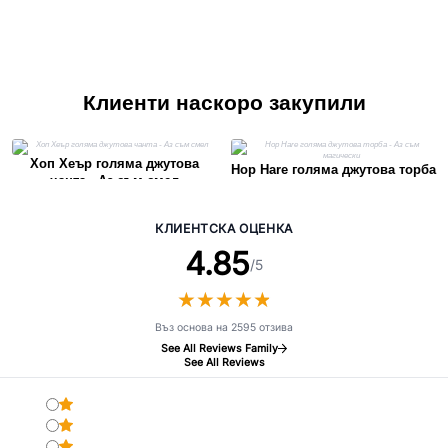
Клиенти наскоро закупили
Хоп Хеър голяма джутова
Hop Hare голяма джутова торба
чанта - Аз съм смел
- Аз съм магически
КЛИЕНТСКА ОЦЕНКА
4.85
/5
★
★
★
★
★
★
★
★
★
★
Въз основа на 2595 отзива
See All Reviews Family
See All Reviews