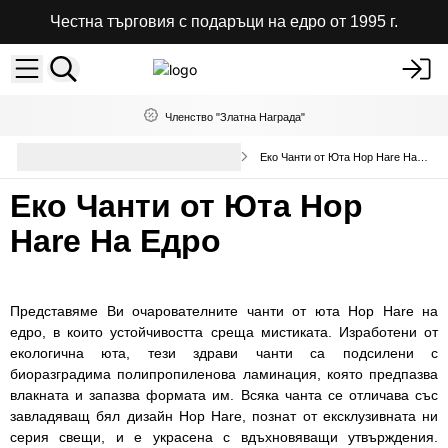
Честна търговия с подаръци на едро от 1995 г.
Членство "Златна Награда"
Чанти И Кошници От Юта На
Еко Чанти от Юта Hop Hare На Едро
Едро
Еко Чанти от Юта Hop
Hare На Едро
Представяме Ви очарователните чанти от юта Hop Hare на
едро, в които устойчивостта среща мистиката. Изработени от
екологична юта, тези здрави чанти са подсилени с
биоразградима полипропиленова ламинация, която предпазва
влакната и запазва формата им. Всяка чанта се отличава със
завладяващ бял дизайн Hop Hare, познат от ексклузивната ни
серия свещи, и е украсена с вдъхновяващи утвърждения.