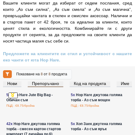
Вашите клиенти могат да избират от седем послания, сред
които „Аз съм силна“, „Аз съм смела“ и „Аз съм магична“,
превръщайки чантата в стилен и смислен аксесоар. Налични и
в стартов пакет от 42 броя, те са идеални за клиенти, които
ценят стила и екологичността. Комбинирайте ги с други
продукти от серията, за да предложите на своите клиенти да
носят частица магия със себе си.
Предложете на клиентите си стил и устойчивост с нашите
еко чанти от юта Hop Hare.
Показване на
8
от
8
продукта
Нови
Препоръчано
Код на продукта
Име
Влезте за цени на едро
Влезте за цени на едро
5x
Hop Hare Jute Big Bag -
5x
Hop Hare джутова голяма
Обичан съм
торба - Аз съм мощен
ПЦД : €8.75/бройка
ПЦД : €8.75/бройка
Влезте за цени на едро
Влезте за цени на едро
42x
Hop Hare джутова голяма
5x
Хоп Заек джутена голяма
торба - смесен картон стартов
торба - Аз съм ярък
комплект (7 дизайна по 6)