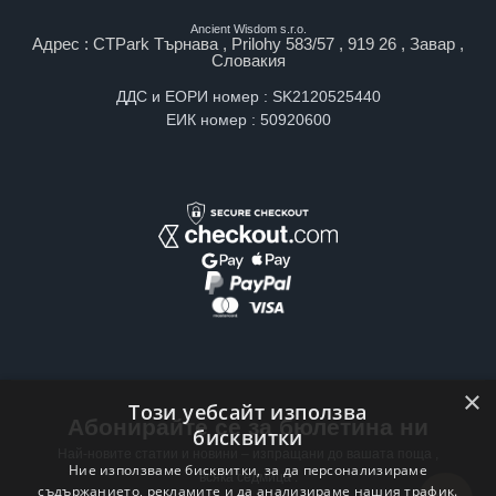
Ancient Wisdom s.r.o.
Адрес : CTPark Търнава , Prilohy 583/57 , 919 26 , Завар ,
Словакия
ДДС и ЕОРИ номер : SK2120525440
ЕИК номер : 50920600
×
Този уебсайт използва
Абонирайте се за бюлетина ни
бисквитки
Най-новите статии и новини – изпращани до вашата поща ,
Ние използваме бисквитки, за да персонализираме
всяка седмица .
съдържанието, рекламите и да анализираме нашия трафик.