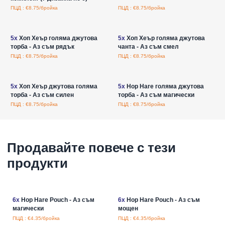
ПЦД : €8.75/бройка
ПЦД : €8.75/бройка
Влезте за цени на едро
Влезте за цени на едро
5x
Хоп Хеър голяма джутова
5x
Хоп Хеър голяма джутова
торба - Аз съм рядък
чанта - Аз съм смел
ПЦД : €8.75/бройка
ПЦД : €8.75/бройка
Влезте за цени на едро
Влезте за цени на едро
5x
Хоп Хеър джутова голяма
5x
Hop Hare голяма джутова
торба - Аз съм силен
торба - Аз съм магически
ПЦД : €8.75/бройка
ПЦД : €8.75/бройка
Продавайте повече с тези
продукти
6x
Hop Hare Pouch - Аз съм
6x
Hop Hare Pouch - Аз съм
магически
мощен
ПЦД : €4.35/бройка
ПЦД : €4.35/бройка