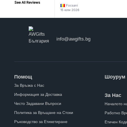
See All Reviews
Focsani
15 юли 2026
info@awgifts.bg
Помощ
Шоурум
За Връзка с Нас
Информация за Доставка
За Нас
Често Задавани Въпроси
Началото н
Политика за Връщане на Стоки
Работно Вр
Ръководство за Етикетиране
Етичен Код