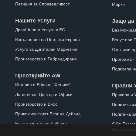
Петиция за Справедливост
Марки
Нашите Услуги
Защо да 
ДропШипинг Услуги в ЕС
Без Минима
Изпълнение на Поръчки Европа
Бонус при 
Услуги за Дигитален Маркетинг
Отстъпки п
Производство и Ребрандиране
Програма -
Подкрепа н
Преоткрийте AW
История и Ефекта "Феникс"
Правни 
Логистичен Център и Офиси
Правила и 
Производство и Внос
Политика за
Приключенският Блог на Дейвид
Политика з
Благотворителна Дейност
Общ Реглам
Продуктите