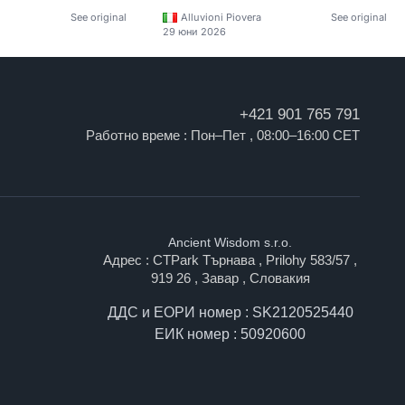
See original
Alluvioni Piovera
See original
29 юни 2026
+421 901 765 791
Работно време : Пон–Пет , 08:00–16:00 CET
Ancient Wisdom s.r.o.
Адрес : CTPark Търнава , Prilohy 583/57 ,
919 26 , Завар , Словакия
ДДС и ЕОРИ номер : SK2120525440
ЕИК номер : 50920600