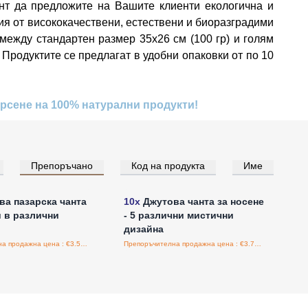
ент да предложите на Вашите клиенти екологична и
я от висококачествени, естествени и биоразградими
между стандартен размер 35x26 см (100 гр) и голям
Продуктите се предлагат в удобни опаковки от по 10
ърсене на 100% натурални продукти!
Препоръчано
Код на продукта
Име
е за цени на едро
Влезте за цени на едро
а пазарска чанта
10x
Джутова чанта за носене
и в различни
- 5 различни мистични
дизайна
Препоръчителна продажна цена : €3.50/бройка
Препоръчителна продажна цена : €3.75/бройка