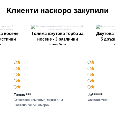
Клиенти наскоро закупили
за носене
Голяма джутова торба за
Джутова 
мистични
носене - 3 различни
5 дръж
а
дизайна
Tomas ***
Je******
Страхотна компания, много съм
Фантастично
щастлив, че ги намерих.