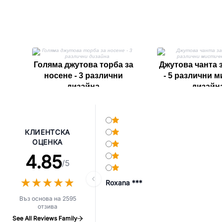
Голяма джутова торба за
Джутова чанта 
носене - 3 различни
- 5 различни 
дизайна
дизайн
КЛИЕНТСКА
ОЦЕНКА
4.85
/5
★
★
★
★
★
★
★
★
★
★
Roxana ***
Въз основа на 2595
отзива
See All Reviews Family