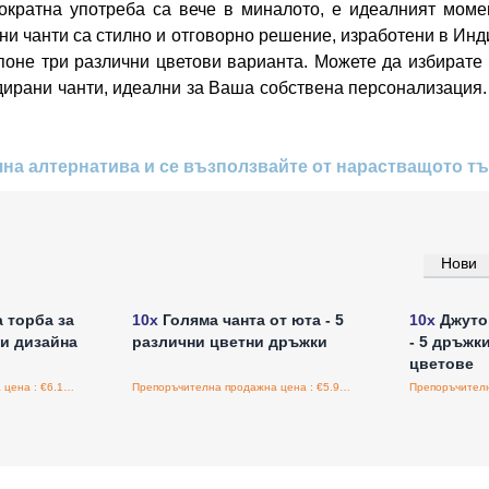
нократна употреба са вече в миналото, е идеалният мом
и чанти са стилно и отговорно решение, изработени в Инди
 поне три различни цветови варианта. Можете да избирате 
ндирани чанти, идеални за Ваша собствена персонализация. 
чна алтернатива и се възползвайте от нарастващото т
Нови
а едро
Влезте за цени на едро
Влезт
 торба за
10x
Голяма чанта от юта - 5
10x
Джутов
ни дизайна
различни цветни дръжки
- 5 дръжк
цветове
Препоръчителна продажна цена : €6.15/бройка
Препоръчителна продажна цена : €5.90/бройка