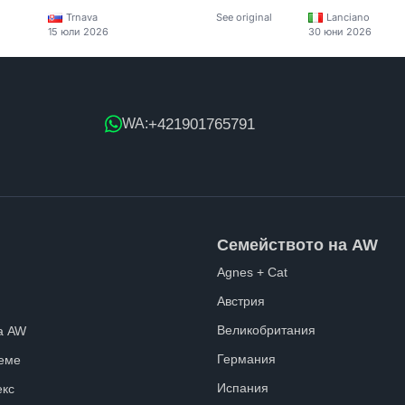
Trnava
See original
Lanciano
15 юли 2026
30 юни 2026
+421901765791
WA:
Семейството на AW
Agnes + Cat
Австрия
Великобритания
а AW
Германия
еме
Испания
екс