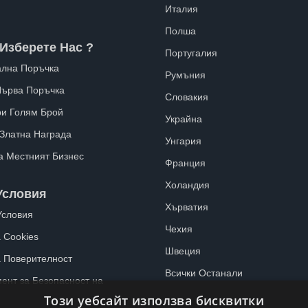
Италия
Полша
Изберете Нас ?
Португалия
лна Поръчка
Румъния
Първа Поръчка
Словакия
ри Голям Брой
Украйна
 Златна Награда
Унгария
а Местният Бизнес
Франция
Холандия
Условия
Хърватия
Условия
Чехия
 Cookies
Швеция
а Поверителност
Всички Останали
ент за Безопасност на
Този уебсайт използва бисквитки