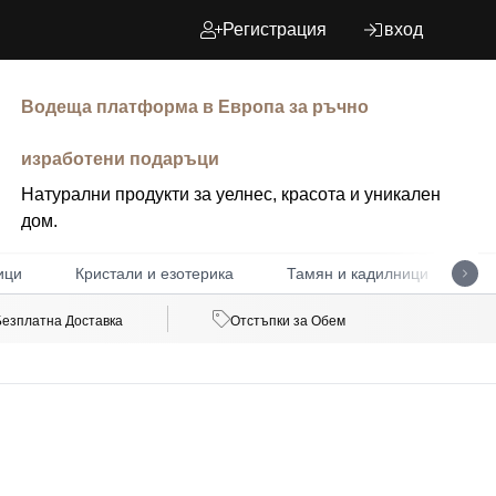
Регистрация
вход
Водеща платформа в Европа за ръчно
изработени подаръци
Натурални продукти за уелнес, красота и уникален
дом.
ици
Кристали и езотерика
Тамян и кадилници
Д
Безплатна Доставка
Отстъпки за Обем