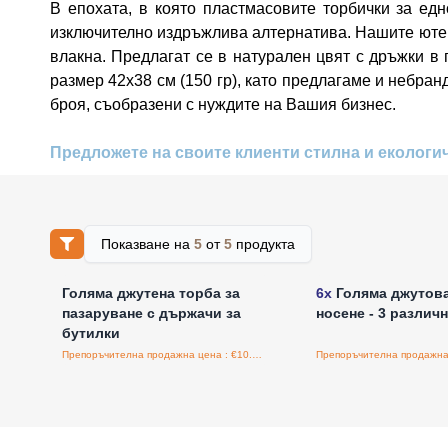
В епохата, в която пластмасовите торбички за ед
изключително издръжлива алтернатива. Нашите ютен
влакна. Предлагат се в натурален цвят с дръжки в
размер 42x38 см (150 гр), като предлагаме и небра
броя, съобразени с нуждите на Вашия бизнес.
Предложете на своите клиенти стилна и екологи
Показване на
5
от
5
продукта
Влезте за цени на едро
Влезте за цени н
Голяма джутена торба за
6x
Голяма джутова
пазаруване с държачи за
носене - 3 различ
бутилки
Препоръчителна продажна цена : €10.60/бройка