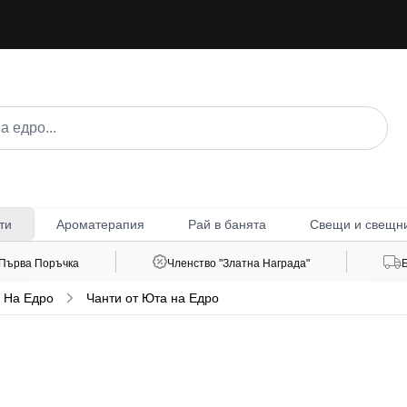
Ароматерапия
Рай в банята
Свещи и свещн
ти
 Първа Поръчка
Членство "Златна Награда"
 На Едро
Чанти от Юта на Едро