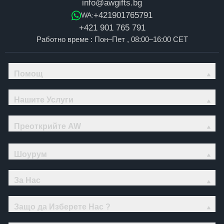
info@awgifts.bg
+421901765791
WA:
+421 901 765 791
Работно време : Пон–Пет , 08:00–16:00 CET
Помощ
Нашите Услуги
Преоткрийте AW
Шоурум
За Нас
Защо да Изберете Нас ?