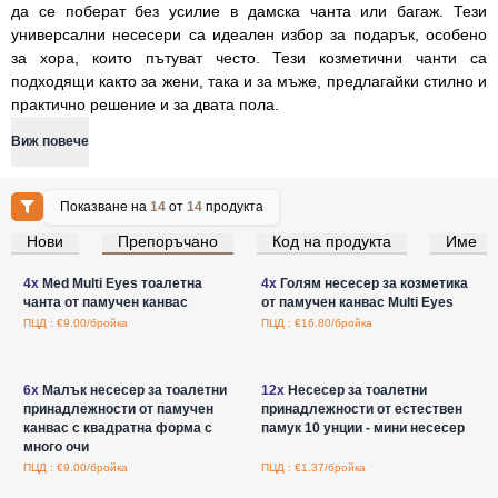
да се поберат без усилие в дамска чанта или багаж. Тези
универсални несесери са идеален избор за подарък, особено
за хора, които пътуват често. Тези козметични чанти са
подходящи както за жени, така и за мъже, предлагайки стилно и
практично решение и за двата пола.
Виж повече
Показване на
14
от
14
продукта
Нови
Препоръчано
Код на продукта
Име
Влезте за цени на едро
Влезте за цени на едро
4x
Med Multi Eyes тоалетна
4x
Голям несесер за козметика
чанта от памучен канвас
от памучен канвас Multi Eyes
ПЦД : €9.00/бройка
ПЦД : €16.80/бройка
Влезте за цени на едро
Влезте за цени на едро
6x
Малък несесер за тоалетни
12x
Несесер за тоалетни
принадлежности от памучен
принадлежности от естествен
канвас с квадратна форма с
памук 10 унции - мини несесер
много очи
ПЦД : €9.00/бройка
ПЦД : €1.37/бройка
Влезте за цени на едро
Влезте за цени на едро