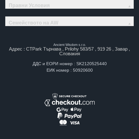
Правни Условия
Семейството на AW
Ancient Wisdom s.r.o.
Адрес : CTPark Търнава , Prilohy 583/57 , 919 26 , Завар ,
Словакия
ДДС и ЕОРИ номер : SK2120525440
ЕИК номер : 50920600