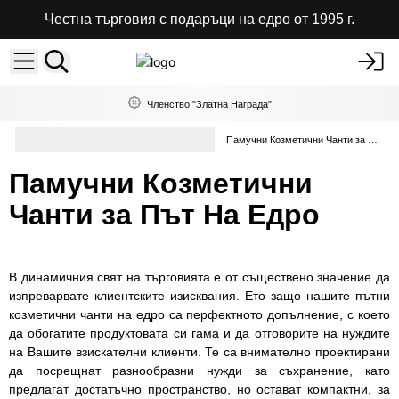
Честна търговия с подаръци на едро от 1995 г.
Членство "Златна Награда"
Чанти, Несесери и
Памучни Козметични Чанти за Път На Едро
Портмонета на Едро
Памучни Козметични
Чанти за Път На Едро
В динамичния свят на търговията е от съществено значение да
изпреварвате клиентските изисквания. Ето защо нашите пътни
козметични чанти на едро са перфектното допълнение, с което
да обогатите продуктовата си гама и да отговорите на нуждите
на Вашите взискателни клиенти. Те са внимателно проектирани
да посрещнат разнообразни нужди за съхранение, като
предлагат достатъчно пространство, но остават компактни, за