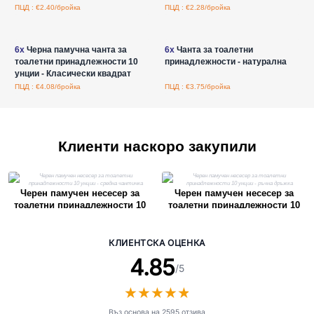
ПЦД : €2.40/бройка
ПЦД : €2.28/бройка
Влезте за цени на едро
Влезте за цени на едро
6x
Черна памучна чанта за
6x
Чанта за тоалетни
тоалетни принадлежности 10
принадлежности - натурална
унции - Класически квадрат
ПЦД : €4.08/бройка
ПЦД : €3.75/бройка
Клиенти наскоро закупили
Черен памучен несесер за
Черен памучен несесер за
тоалетни принадлежности 10
тоалетни принадлежности 10
унции - средна чантичка
унции - ръчна дръжка
КЛИЕНТСКА ОЦЕНКА
4.85
/5
★
★
★
★
★
★
★
★
★
★
Въз основа на 2595 отзива