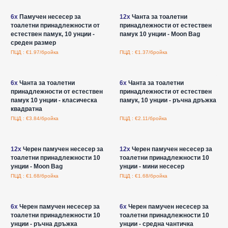
6x
Памучен несесер за
12x
Чанта за тоалетни
тоалетни принадлежности от
принадлежности от естествен
естествен памук, 10 унции -
памук 10 унции - Moon Bag
среден размер
ПЦД : €1.97/бройка
ПЦД : €1.37/бройка
Влезте за цени на едро
Влезте за цени на едро
6x
Чанта за тоалетни
6x
Чанта за тоалетни
принадлежности от естествен
принадлежности от естествен
памук 10 унции - класическа
памук, 10 унции - ръчна дръжка
квадратна
ПЦД : €3.84/бройка
ПЦД : €2.11/бройка
Влезте за цени на едро
Влезте за цени на едро
12x
Черен памучен несесер за
12x
Черен памучен несесер за
тоалетни принадлежности 10
тоалетни принадлежности 10
унции - Moon Bag
унции - мини несесер
ПЦД : €1.68/бройка
ПЦД : €1.68/бройка
Влезте за цени на едро
Влезте за цени на едро
6x
Черен памучен несесер за
6x
Черен памучен несесер за
тоалетни принадлежности 10
тоалетни принадлежности 10
унции - ръчна дръжка
унции - средна чантичка