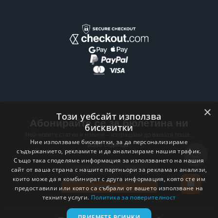
×
Този уебсайт използва
Абонирайте се за бюлетина ни
бисквитки
Най-новите статии и новини – изпращани до вашата поща ,
Ние използваме бисквитки, за да персонализираме
всяка седмица .
съдържанието, рекламите и да анализираме нашия трафик.
Също така споделяме информация за използването на нашия
Email address
сайт от ваша страна с нашите партньори за реклама и анализи,
които може да я комбинират с друга информация, която сте им
Абонирай се
предоставили или която са събрали от вашето използване на
техните услуги.
Политика за поверителност
ПРИЕМЕТЕ ВСИЧКИ