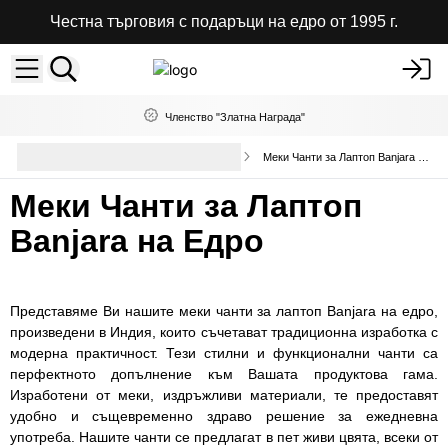
Честна търговия с подаръци на едро от 1995 г.
Членство "Златна Награда"
Висококачествени калъфи за
Меки Чанти за Лаптоп Banjara на Едро
техника
Меки Чанти за Лаптоп
Banjara на Едро
Представяме Ви нашите меки чанти за лаптоп Banjara на едро,
произведени в Индия, които съчетават традиционна изработка с
модерна практичност. Тези стилни и функционални чанти са
перфектното допълнение към Вашата продуктова гама.
Изработени от меки, издръжливи материали, те предоставят
удобно и същевременно здраво решение за ежедневна
употреба. Нашите чанти се предлагат в пет живи цвята, всеки от