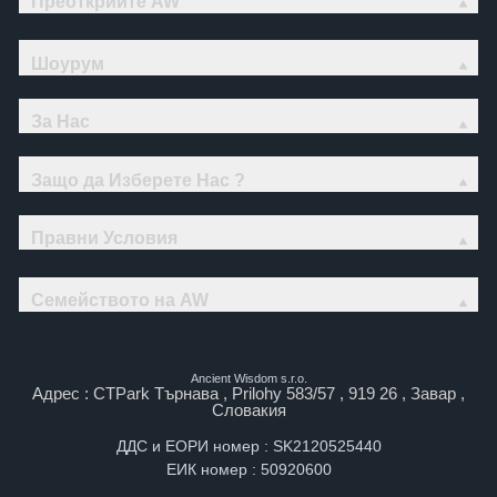
Преоткрийте AW
Шоурум
За Нас
Защо да Изберете Нас ?
Правни Условия
Семейството на AW
Ancient Wisdom s.r.o.
Адрес : CTPark Търнава , Prilohy 583/57 , 919 26 , Завар ,
Словакия
ДДС и ЕОРИ номер : SK2120525440
ЕИК номер : 50920600