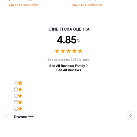
ПЦД : €16.90/бройка
ПЦД : €31.20/бройка
КЛИЕНТСКА ОЦЕНКА
4.85
/5
★
★
★
★
★
★
★
★
★
★
Въз основа на 2595 отзива
See All Reviews Family
See All Reviews
Roxana ***