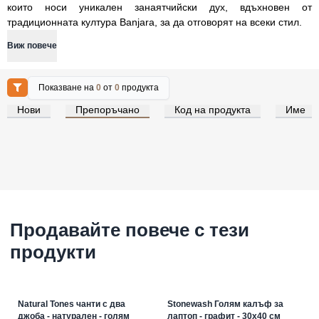
които носи уникален занаятчийски дух, вдъхновен от
традиционната култура Banjara, за да отговорят на всеки стил.
Виж повече
Показване на
0
от
0
продукта
Нови
Препоръчано
Код на продукта
Име
Продавайте повече с тези
продукти
Natural Tones чанти с два
Stonewash Голям калъф за
джоба - натурален - голям
лаптоп - графит - 30x40 см