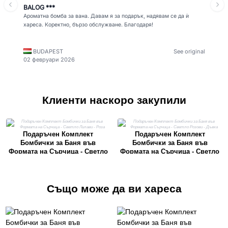
BALOG ***
Ароматна бомба за вана. Давам я за подарък, надявам се да ѝ
хареса. Коректно, бързо обслужване. Благодаря!
BUDAPEST
See original
02 февруари 2026
Клиенти наскоро закупили
Подаръчен Комплект
Подаръчен Комплект
Бомбички за Баня във
Бомбички за Баня във
Формата на Сърчица - Светло
Формата на Сърчица - Светло
Лилави - Роза
Розови - Дъвка
Също може да ви хареса