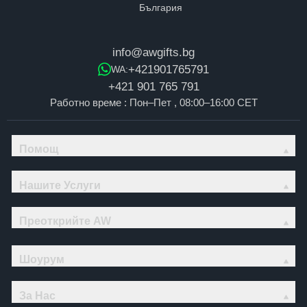
info@awgifts.bg
+421901765791
WA:
+421 901 765 791
Работно време : Пон–Пет , 08:00–16:00 CET
Помощ
Нашите Услуги
Преоткрийте AW
Шоурум
За Нас