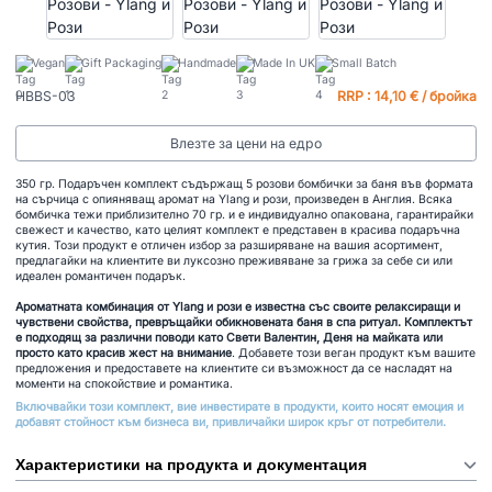
Vegan
Gift Packaging
Handmade
Made In UK
Small Batch
HBBS-03
RRP : 14,10 € / бройка
Влезте за цени на едро
350 гр. Подаръчен комплект съдържащ 5 розови бомбички за баня във формата
на сърчица с опияняващ аромат на Ylang и рози, произведен в Англия. Всяка
бомбичка тежи приблизително 70 гр. и е индивидуално опакована, гарантирайки
свежест и качество, като целият комплект е представен в красива подаръчна
кутия. Този продукт е отличен избор за разширяване на вашия асортимент,
предлагайки на клиентите ви луксозно преживяване за грижа за себе си или
идеален романтичен подарък.
Ароматната комбинация от Ylang и рози е известна със своите релаксиращи и
чувствени свойства, превръщайки обикновената баня в спа ритуал. Комплектът
е подходящ за различни поводи като Свети Валентин, Деня на майката или
просто като красив жест на внимание
. Добавете този веган продукт към вашите
предложения и предоставете на клиентите си възможност да се насладят на
моменти на спокойствие и романтика.
Включвайки този комплект, вие инвестирате в продукти, които носят емоция и
добавят стойност към бизнеса ви, привличайки широк кръг от потребители.
Характеристики на продукта и документация