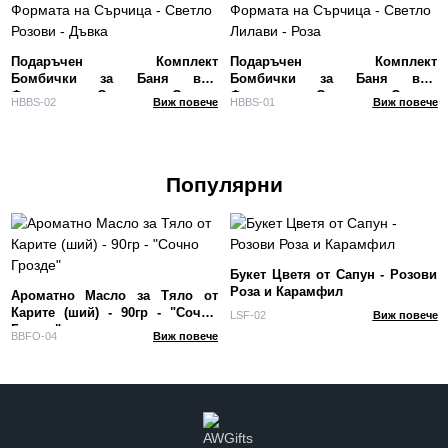
Подаръчен Комплект
Подаръчен Комплект
Бомбички за Баня във
Бомбички за Баня във
Формата на Сърчица - Светло
Формата на Сърчица - Светло
HBBS-02
Виж повече
HBBS-01
Виж повече
Розови - Дъвка
Лилави - Роза
Популярни
Букет Цветя от Сапун - Розови
Роза и Карамфил
Ароматно Масло за Тяло от
Карите (ший) - 90гр - "Сочно
LSF-02
Виж повече
Грозде"
BBFO-04
Виж повече