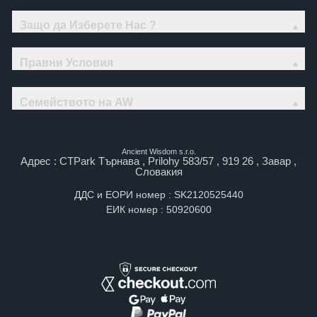
Защо да Изберете Нас ?
Правни Условия
Семейството на AW
Ancient Wisdom s.r.o.
Адрес : CTPark Търнава , Prilohy 583/57 , 919 26 , Завар ,
Словакия
ДДС и ЕОРИ номер : SK2120525440
ЕИК номер : 50920600