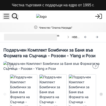
Честна търговия с подаръци на едро от 1995 г.
Членство "Златна Награда"
Подаръчни Комплекти Бомбички за
HBBS-03
Вана - Сърчица
Подаръчен Комплект Бомбички за Баня във
Формата на Сърчица - Розови - Ylang и Рози