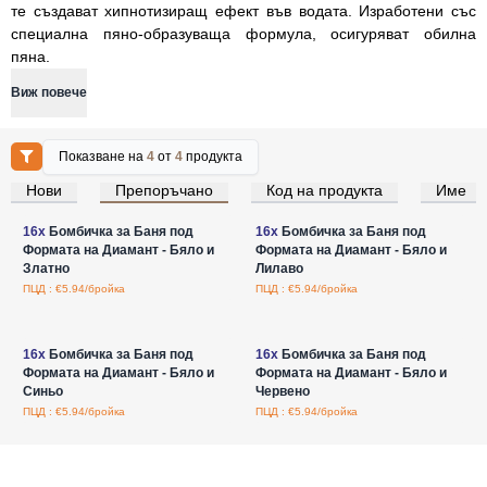
те създават хипнотизиращ ефект във водата. Изработени със
специална пяно-образуваща формула, осигуряват обилна
пяна.
Виж повече
Показване на
4
от
4
продукта
Нови
Препоръчано
Код на продукта
Име
Влезте за цени на едро
Влезте за цени на едро
16x
Бомбичка за Баня под
16x
Бомбичка за Баня под
Формата на Диамант - Бяло и
Формата на Диамант - Бяло и
Златно
Лилаво
ПЦД : €5.94/бройка
ПЦД : €5.94/бройка
Влезте за цени на едро
Влезте за цени на едро
16x
Бомбичка за Баня под
16x
Бомбичка за Баня под
Формата на Диамант - Бяло и
Формата на Диамант - Бяло и
Синьо
Червено
ПЦД : €5.94/бройка
ПЦД : €5.94/бройка