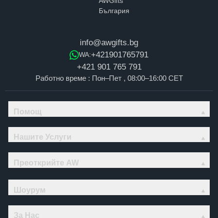
info@awgifts.bg
+421901765791
WA:
+421 901 765 791
Работно време : Пон–Пет , 08:00–16:00 CET
Помощ
Нашите Услуги
Преоткрийте AW
Шоурум
За Нас