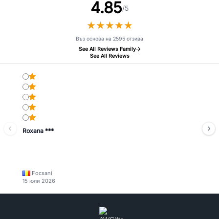
4.85
/5
★
★
★
★
★
★
★
★
★
★
Въз основа на 2595 отзива
See All Reviews Family
See All Reviews
Roxana ***
Focsani
15 юли 2026