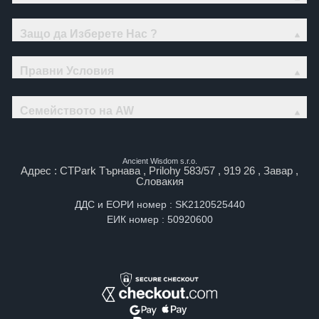
Защо да Изберете Нас ?
Правни Условия
Семейството на AW
Ancient Wisdom s.r.o.
Адрес : CTPark Търнава , Prilohy 583/57 , 919 26 , Завар ,
Словакия
ДДС и ЕОРИ номер : SK2120525440
ЕИК номер : 50920600