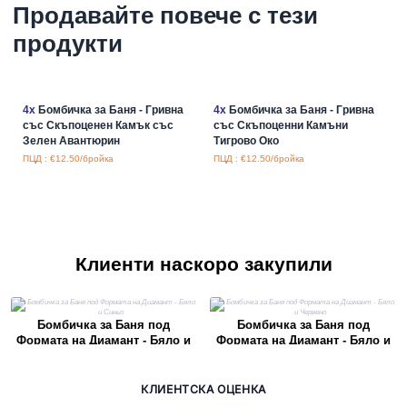
Продавайте повече с тези
продукти
4x
Бомбичка за Баня - Гривна
4x
Бомбичка за Баня - Гривна
със Скъпоценен Камък със
със Скъпоценни Камъни
Зелен Авантюрин
Тигрово Око
ПЦД : €12.50/бройка
ПЦД : €12.50/бройка
Клиенти наскоро закупили
Бомбичка за Баня под
Бомбичка за Баня под
Формата на Диамант - Бяло и
Формата на Диамант - Бяло и
Синьо
Червено
КЛИЕНТСКА ОЦЕНКА