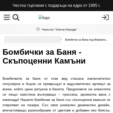
Честна търговия с подаръци на едро от 1995 г.
Членство "Златна Награда"
Небрандирани Бомбички за
Бомбички за Вана под Формата на Диамант
Вана на Едро
Бомбички за Баня -
Скъпоценни Камъни
Бомбичките за баня от този вид станаха изключително
популярни и бързо се превръщат в задължителен артикул за
всеки, който цени ритуала в банята. Предложете на клиентите
си нещо наистина вълнуващо – луксозна, ароматна вана с
изненада! Нашите бомбички за баня със скъпоценни камъни се
открояват на пазара. Със своя уникален диамантен дизайн,
впечатляващо разнообразие от цветове и добавен еко блясък,