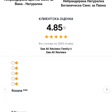
Небрандирана Натурална
Вана - Натурална
Ботаническа Смес за Парна
Баня на Лицето - 25гр
КЛИЕНТСКА ОЦЕНКА
4.85
/5
★
★
★
★
★
★
★
★
★
★
Въз основа на 2595 отзива
See All Reviews Family
See All Reviews
Roxana ***