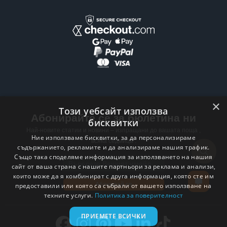
×
Този уебсайт използва
Абонирайте се за бюлетина ни
бисквитки
Най-новите статии и новини – изпращани до вашата поща ,
Ние използваме бисквитки, за да персонализираме
всяка седмица .
съдържанието, рекламите и да анализираме нашия трафик.
Също така споделяме информация за използването на нашия
Email address
сайт от ваша страна с нашите партньори за реклама и анализи,
които може да я комбинират с друга информация, която сте им
Абонирай се
предоставили или която са събрали от вашето използване на
техните услуги.
Политика за поверителност
ПРИЕМЕТЕ ВСИЧКИ