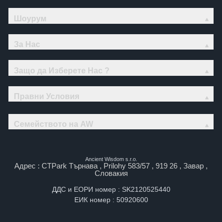
Шоурум
За Нас
Защо да Изберете Нас ?
Правни Условия
Семейството на AW
Ancient Wisdom s.r.o.
Адрес : CTPark Търнава , Prilohy 583/57 , 919 26 , Завар ,
Словакия
ДДС и ЕОРИ номер : SK2120525440
ЕИК номер : 50920600