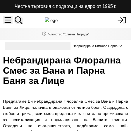
Честна търговия с подаръци на едро от 1995 г.
Членство "Златна Награда"
Терапевтични Соли за Вана
Небрандирана Билкова Парна Баня за Лице
и Смеси
Небрандирана Флорална
Смес за Вана и Парна
Баня за Лице
Предлагаме Ви небрандирана Флорална Смес за Вана и Парна
Баня за Лице, налична в опаковки от четири броя. Създадена с
любов и грижа, тази смес предлага изключително преживяване
за ревитализация и подмладяване на Вашите клиенти.
Отдадени на съвършенството, подбираме само най-