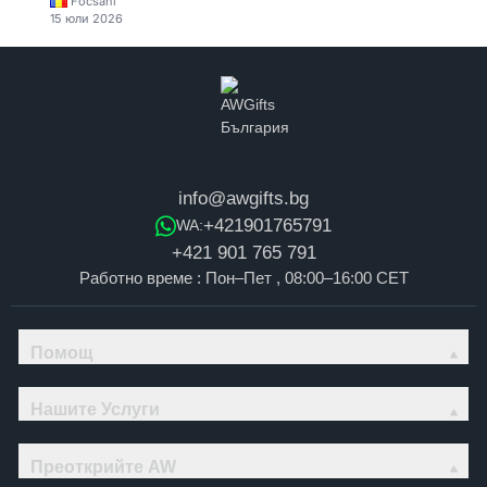
Focsani
15 юли 2026
info@awgifts.bg
+421901765791
WA:
+421 901 765 791
Работно време : Пон–Пет , 08:00–16:00 CET
Помощ
Нашите Услуги
Преоткрийте AW