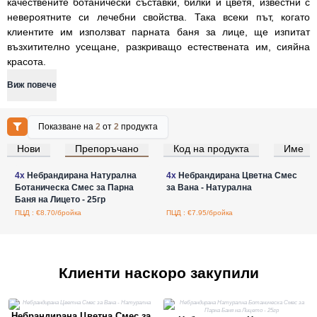
качествените ботанически съставки, билки и цветя, известни с
невероятните си лечебни свойства. Така всеки път, когато
клиентите им използват парната баня за лице, ще изпитат
възхитително усещане, разкриващо естествената им, сияйна
красота.
Виж повече
Показване на
2
от
2
продукта
Нови
Препоръчано
Код на продукта
Име
Влезте за цени на едро
Влезте за цени на едро
4x
Небрандирана Натурална
4x
Небрандирана Цветна Смес
Ботаническа Смес за Парна
за Вана - Натурална
Баня на Лицето - 25гр
ПЦД : €8.70/бройка
ПЦД : €7.95/бройка
Клиенти наскоро закупили
Небрандирана Цветна Смес за