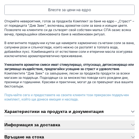
Влезте за цени на едро
Открийте невероятния, готов за продажба Комплект за баня на едро – „Страст“ –
от поредицата "Див Заек", включващ ароматни соли за вана и изящни цветя.
Позволете на клиентите си да сътворят свой собствен малък СПА оазис всяка
вечер, превръщайки обикновената баня в необикновен ритуал.
В елегантните подаръчни кутии ще намерите хармонично съчетани соли за вана,
сапунени рози и слънчогледи, които нежно се разтапят в топлата вода,
добавяйки лукс. Комбинацията от естествени соли и етерични масла осигурява
изключително ароматерапевтично преживяване.
Уникалните ароматни смеси имат стимулиращо, отпускащо, детоксикиращо или
загряващо въздействие, предлагайки усещане за страст и удоволствие
.
Комплектите "Див Заек" са завършени, лесни за продажба продукти за всеки
магазин за подаръци. Подходящи са за множество поводи като рождени дни,
празници и годишнини. Красиви и практични, могат да се превърнат във вашите
бестселъри.
Поръчайте сега и предоставете на своите клиенти този прекрасен подаръчен
комплект, който ще донесе емоция и наслада.
Характеристики на продукта и документация
Информация за доставка
Връщане на стока