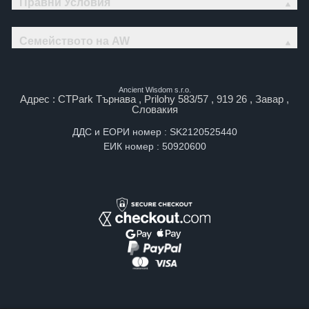
Правни Условия
Семейството на AW
Ancient Wisdom s.r.o.
Адрес : CTPark Търнава , Prilohy 583/57 , 919 26 , Завар ,
Словакия
ДДС и ЕОРИ номер : SK2120525440
ЕИК номер : 50920600