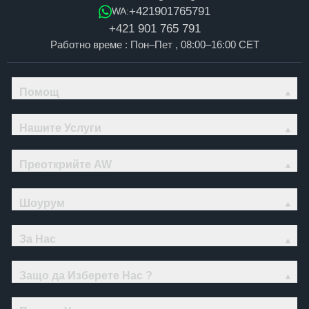
+421901765791
WA:
+421 901 765 791
Работно време : Пон–Пет , 08:00–16:00 CET
Помощ
Нашите Услуги
Преоткрийте AW
Шоурум
За Нас
Защо да Изберете Нас ?