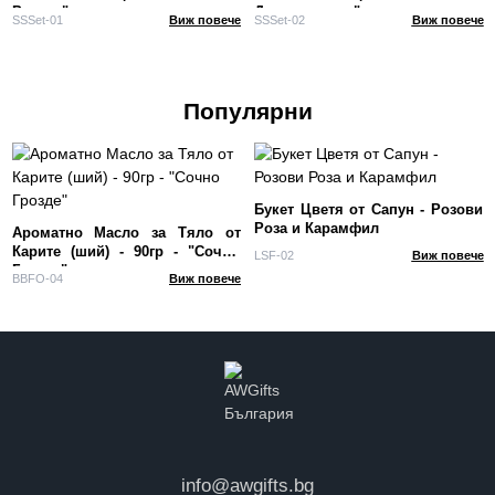
Релакс"
Детоксикация"
SSSet-01
Виж повече
SSSet-02
Виж повече
Популярни
Букет Цветя от Сапун - Розови
Роза и Карамфил
Ароматно Масло за Тяло от
Карите (ший) - 90гр - "Сочно
LSF-02
Виж повече
Грозде"
BBFO-04
Виж повече
info@awgifts.bg