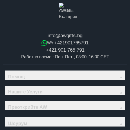
info@awgifts.bg
+421901765791
WA:
+421 901 765 791
Работно време : Пон–Пет , 08:00–16:00 CET
Помощ
Нашите Услуги
Преоткрийте AW
Шоурум