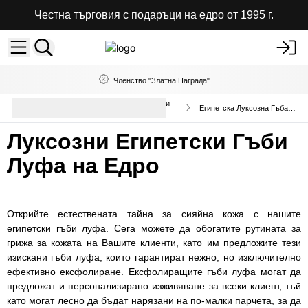
Честна търговия с подаръци на едро от 1995 г.
Членство "Златна Награда"
Качествени Козметични аксесоари
Египетска Луксозна Гъба Луфа
за баня
Луксозни Египетски Гъби
Луфа на Едро
Открийте естествената тайна за сияйна кожа с нашите
египетски гъби луфа. Сега можете да обогатите рутината за
грижа за кожата на Вашите клиенти, като им предложите тези
изискани гъби луфа, които гарантират нежно, но изключително
ефективно ексфолиране. Ексфолиращите гъби луфа могат да
предложат и персонализирано изживяване за всеки клиент, тъй
като могат лесно да бъдат нарязани на по-малки парчета, за да