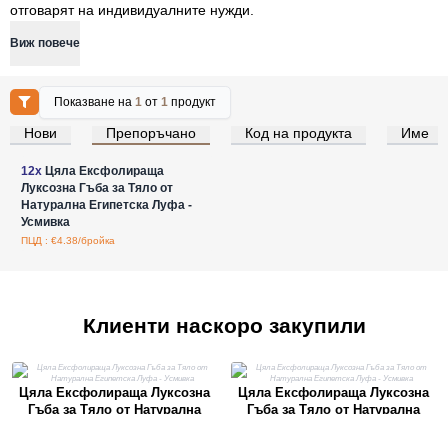
отговарят на индивидуалните нужди.
Виж повече
Показване на
1
от
1
продукт
Нови
Препоръчано
Код на продукта
Име
Влезте за цени на едро
12x
Цяла Ексфолираща
Луксозна Гъба за Тяло от
Натурална Египетска Луфа -
Усмивка
ПЦД : €4.38/бройка
Клиенти наскоро закупили
Цяла Ексфолираща Луксозна
Цяла Ексфолираща Луксозна
Гъба за Тяло от Натурална
Гъба за Тяло от Натурална
Египетска Луфа - Усмивка
Египетска Луфа - Усмивка