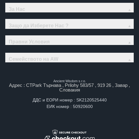
За Нас
Защо да Изберете Нас ?
Правни Условия
Семейството на AW
Ancient Wisdom s.r.o.
Адрес : CTPark Търнава , Prilohy 583/57 , 919 26 , Завар ,
Словакия
ДДС и ЕОРИ номер : SK2120525440
ЕИК номер : 50920600