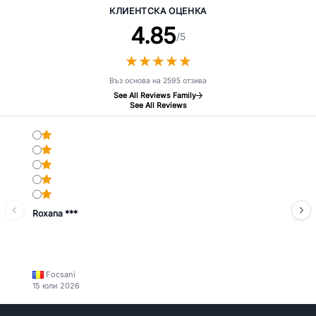
КЛИЕНТСКА ОЦЕНКА
4.85
/5
★
★
★
★
★
★
★
★
★
★
Въз основа на 2595 отзива
See All Reviews Family
See All Reviews
Roxana ***
Focsani
15 юли 2026