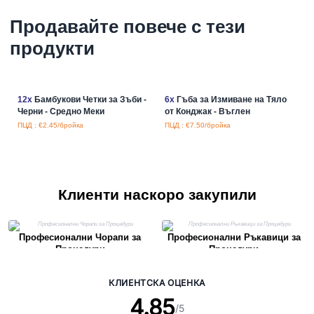
Продавайте повече с тези
продукти
12x
Бамбукови Четки за Зъби -
6x
Гъба за Измиване на Тяло
Черни - Средно Меки
от Конджак - Въглен
ПЦД : €2.45/бройка
ПЦД : €7.50/бройка
Клиенти наскоро закупили
Професионални Чорапи за
Професионални Ръкавици за
Процедури
Процедури
КЛИЕНТСКА ОЦЕНКА
4.85
/5