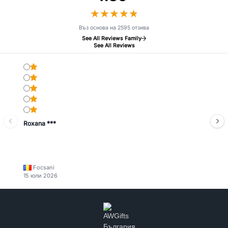
★
★
★
★
★
★
★
★
★
★
Въз основа на 2595 отзива
See All Reviews Family
See All Reviews
Roxana ***
Focsani
15 юли 2026