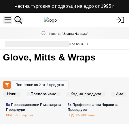
Честна търговия с подаръци на едро от 1995 г.
Членство "Златна Награда"
Качествени Козметични аксесоари за баня
`
Glove, Mitts & Wraps
Показване на
2
от
2
продукта
Нови
Препоръчано
Код на продукта
Име
Влезте за цени на едро
Влезте за цени на едро
5x
Професионални Ръкавици за
5x
Професионални Чорапи за
Процедури
Процедури
ПЦД : €5.70/бройка
ПЦД : €5.70/бройка