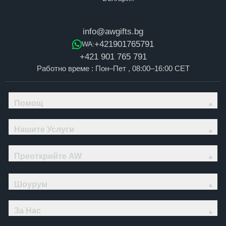
info@awgifts.bg
+421901765791
WA:
+421 901 765 791
Работно време : Пон–Пет , 08:00–16:00 CET
Помощ
Нашите Услуги
Преоткрийте AW
Шоурум
За Нас