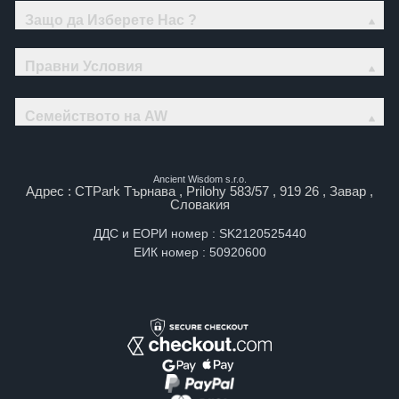
Защо да Изберете Нас ?
Правни Условия
Семейството на AW
Ancient Wisdom s.r.o.
Адрес : CTPark Търнава , Prilohy 583/57 , 919 26 , Завар ,
Словакия
ДДС и ЕОРИ номер : SK2120525440
ЕИК номер : 50920600