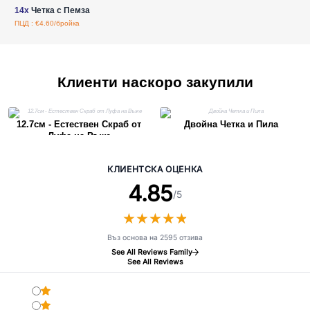
14x
Четка с Пемза
ПЦД : €4.60/бройка
Клиенти наскоро закупили
12.7см - Естествен Скраб от
Двойна Четка и Пила
Луфа на Въже
КЛИЕНТСКА ОЦЕНКА
4.85
/5
★
★
★
★
★
★
★
★
★
★
Въз основа на 2595 отзива
See All Reviews Family
See All Reviews