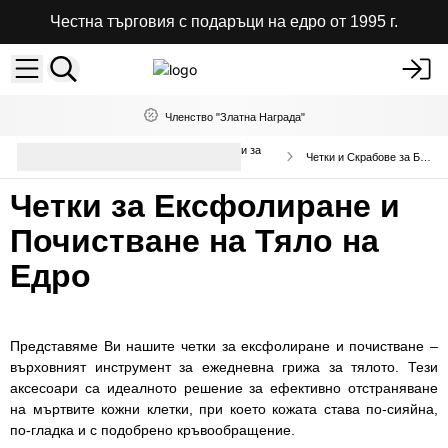
Честна търговия с подаръци на едро от 1995 г.
Членство "Златна Награда"
Качествени Козметични аксесоари за
Четки и Скрабове за Баня
баня
Четки за Ексфолиране и
Почистване на Тяло на
Едро
Представяме Ви нашите четки за ексфолиране и почистване –
върховният инструмент за ежедневна грижа за тялото. Тези
аксесоари са идеалното решение за ефективно отстраняване
на мъртвите кожни клетки, при което кожата става по-сияйна,
по-гладка и с подобрено кръвообращение.