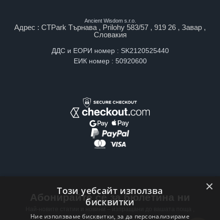
Ancient Wisdom s.r.o.
Адрес : CTPark Търнава , Prilohy 583/57 , 919 26 , Завар ,
Словакия
ДДС и ЕОРИ номер : SK2120525440
ЕИК номер : 50920600
×
Този уебсайт използва
Абонирайте се за бюлетина ни
бисквитки
Най-новите статии и новини – изпращани до вашата поща ,
Ние използваме бисквитки, за да персонализираме
всяка седмица .