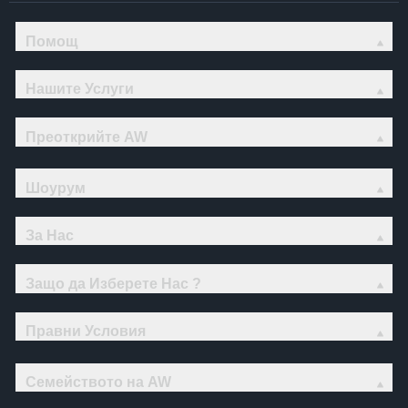
Помощ
Нашите Услуги
Преоткрийте AW
Шоурум
За Нас
Защо да Изберете Нас ?
Правни Условия
Семейството на AW