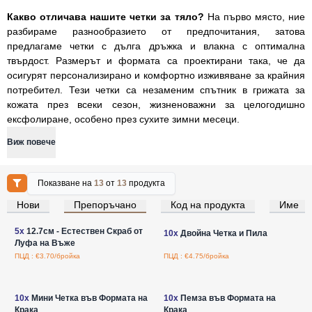
Какво отличава нашите четки за тяло?
На първо място, ние
разбираме разнообразието от предпочитания, затова
предлагаме четки с дълга дръжка и влакна с оптимална
твърдост. Размерът и формата са проектирани така, че да
осигурят персонализирано и комфортно изживяване за крайния
потребител. Тези четки са незаменим спътник в грижата за
кожата през всеки сезон, жизненоважни за целогодишно
ексфолиране, особено през сухите зимни месеци.
Виж повече
Показване на
13
от
13
продукта
Нови
Препоръчано
Код на продукта
Име
Влезте за цени на едро
Влезте за цени на едро
5x
12.7см - Естествен Скраб от
10x
Двойна Четка и Пила
Луфа на Въже
ПЦД : €3.70/бройка
ПЦД : €4.75/бройка
Влезте за цени на едро
Влезте за цени на едро
10x
Мини Четка във Формата на
10x
Пемза във Формата на
Крака
Крака