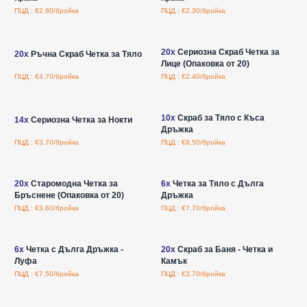
ПЦД : €2.80/бройка
ПЦД : €2.30/бройка
Влезте за цени на едро
Влезте за цени на едро
20x
Сериозна Скраб Четка за
20x
Ръчна Скраб Четка за Тяло
Лице (Опаковка от 20)
ПЦД : €4.70/бройка
ПЦД : €2.40/бройка
Влезте за цени на едро
Влезте за цени на едро
10x
Скраб за Тяло с Къса
14x
Сериозна Четка за Нокти
Дръжка
ПЦД : €3.70/бройка
ПЦД : €8.50/бройка
Влезте за цени на едро
Влезте за цени на едро
20x
Старомодна Четка за
6x
Четка за Тяло с Дълга
Бръснене (Опаковка от 20)
Дръжка
ПЦД : €3.60/бройка
ПЦД : €7.70/бройка
Влезте за цени на едро
Влезте за цени на едро
6x
Четка с Дълга Дръжка -
20x
Скраб за Баня - Четка и
Луфа
Камък
ПЦД : €7.50/бройка
ПЦД : €3.70/бройка
Влезте за цени на едро