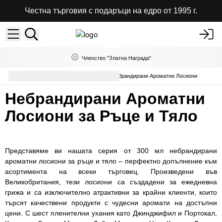
Честна търговия с подаръци на едро от 1995 г.
Членство "Златна Награда"
Грижа за Тялото на Едро
Небрандирани Ароматни Лосиони
Небрандирани Ароматни
Лосиони за Ръце и Тяло
Представяме ви нашата серия от 300 мл небрандирани
ароматни лосиони за ръце и тяло – перфектно допълнение към
асортимента на всеки търговец. Произведени във
Великобритания, тези лосиони са създадени за ежедневна
грижа и са изключително атрактивни за крайни клиенти, които
търсят качествени продукти с чудесни аромати на достъпни
цени. С шест пленителни ухания като Джинджифил и Портокал,