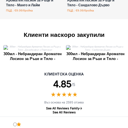
Ароматен Лосион за Ръце и
Ароматен Лосион за Ръце и
Тяло - Манго и Лайм
Тяло - Сандалово Дърво
ПЦД : €9.06/бройка
ПЦД : €9.06/бройка
Клиенти наскоро закупили
300мл - Небрандиран Ароматен
300мл - Небрандиран Ароматен
Лосион за Ръце и Тяло -
Лосион за Ръце и Тяло -
Джинджифил и Портокал
Сандалово Дърво
КЛИЕНТСКА ОЦЕНКА
4.85
/5
★
★
★
★
★
★
★
★
★
★
Въз основа на 2595 отзива
See All Reviews Family
See All Reviews