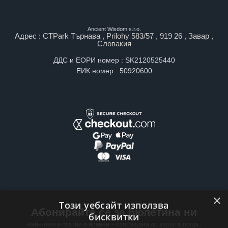
Ancient Wisdom s.r.o.
Адрес : CTPark Търнава , Prilohy 583/57 , 919 26 , Завар ,
Словакия
ДДС и ЕОРИ номер : SK2120525440
ЕИК номер : 50920600
×
Този уебсайт използва
Абонирайте се за бюлетина ни
бисквитки
Най-новите статии и новини – изпращани до вашата поща ,