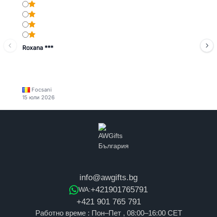
Roxana ***
Focsani
15 юли 2026
info@awgifts.bg
+421901765791
WA:
+421 901 765 791
Работно време : Пон–Пет , 08:00–16:00 CET