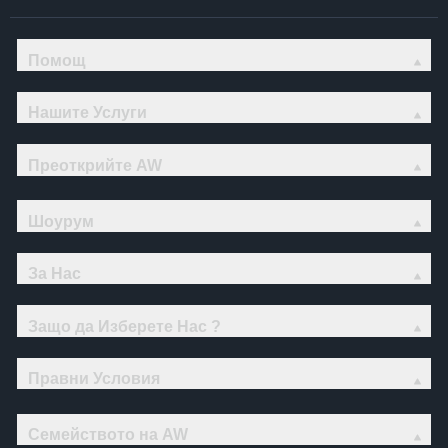
Помощ
Нашите Услуги
Преоткрийте AW
Шоурум
За Нас
Защо да Изберете Нас ?
Правни Условия
Семейството на AW