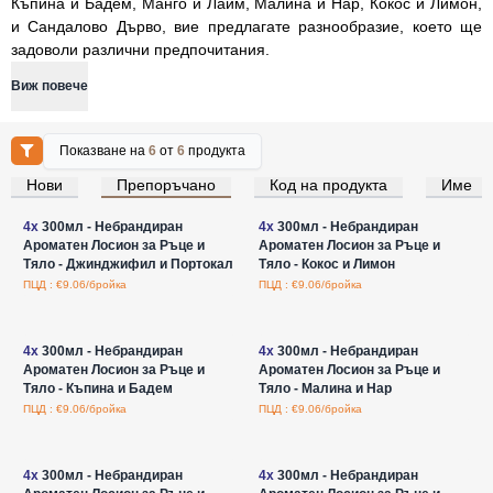
Къпина и Бадем, Манго и Лайм, Малина и Нар, Кокос и Лимон,
и Сандалово Дърво, вие предлагате разнообразие, което ще
задоволи различни предпочитания.
Виж повече
Показване на
6
от
6
продукта
Нови
Препоръчано
Код на продукта
Име
Влезте за цени на едро
Влезте за цени на едро
4x
300мл - Небрандиран
4x
300мл - Небрандиран
Ароматен Лосион за Ръце и
Ароматен Лосион за Ръце и
Тяло - Джинджифил и Портокал
Тяло - Кокос и Лимон
ПЦД : €9.06/бройка
ПЦД : €9.06/бройка
Влезте за цени на едро
Влезте за цени на едро
4x
300мл - Небрандиран
4x
300мл - Небрандиран
Ароматен Лосион за Ръце и
Ароматен Лосион за Ръце и
Тяло - Къпина и Бадем
Тяло - Малина и Нар
ПЦД : €9.06/бройка
ПЦД : €9.06/бройка
Влезте за цени на едро
Влезте за цени на едро
4x
300мл - Небрандиран
4x
300мл - Небрандиран