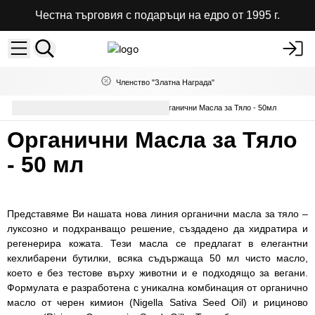
Честна търговия с подаръци на едро от 1995 г.
Членство "Златна Награда"
Грижа за Тялото на Едро
Органични Масла за Тяло - 50мл
Органични Масла за Тяло
- 50 мл
Представяме Ви нашата нова линия органични масла за тяло –
луксозно и подхранващо решение, създадено да хидратира и
регенерира кожата. Тези масла се предлагат в елегантни
кехлибарени бутилки, всяка съдържаща 50 мл чисто масло,
което е без тестове върху животни и е подходящо за вегани.
Формулата е разработена с уникална комбинация от органично
масло от черен кимион (Nigella Sativa Seed Oil) и рициново