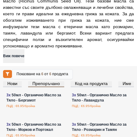
масло (Ricinus Communis Seed Oil). Тези базови масла са
известни със своите дълбоко овлажняващи и лечебни свойства,
което ги прави идеални за ежедневна грижа за кожата. За да
обогатим изживяването при грижа за кожата, ние сме
инфузирали тези масла с етерични масла като розмарин,
тамян, лавандула или бергамот. Всеки вариант предлага
специфични ползи и възхитителен аромат, осигурявайки
успокояващо и ароматно преживяване.
Виж повече
Показване на
6
от
6
продукта
Нови
Препоръчано
Код на продукта
Име
Влезте за цени на едро
Влезте за цени на едро
3x
50мл - Органично Масло за
3x
50мл - Органично Масло за
Тяло - Бергамот
Тяло - Лавандула
ПЦД : €6.95/бройка
ПЦД : €6.95/бройка
Влезте за цени на едро
Влезте за цени на едро
3x
50мл - Органично Масло за
3x
50мл - Органично Масло за
Тяло - Морков и Портокал
Тяло - Розмарин и Тамян
ПЦД : €6.95/бройка
ПЦД : €6.95/бройка