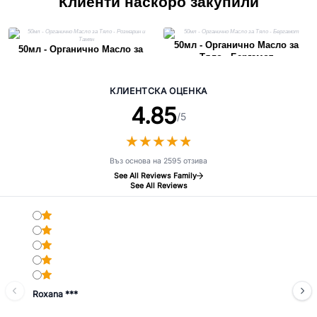
Клиенти наскоро закупили
50мл - Органично Масло за
50мл - Органично Масло за
Тяло - Бергамот
Тяло - Розмарин и Тамян
КЛИЕНТСКА ОЦЕНКА
4.85
/5
★
★
★
★
★
★
★
★
★
★
Въз основа на 2595 отзива
See All Reviews Family
See All Reviews
Roxana ***