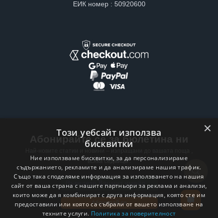
ЕИК номер : 50920600
×
Този уебсайт използва
Абонирайте се за бюлетина ни
бисквитки
Най-новите статии и новини – изпращани до вашата поща ,
Ние използваме бисквитки, за да персонализираме
всяка седмица .
съдържанието, рекламите и да анализираме нашия трафик.
Също така споделяме информация за използването на нашия
Email address
сайт от ваша страна с нашите партньори за реклама и анализи,
които може да я комбинират с друга информация, която сте им
Абонирай се
предоставили или която са събрали от вашето използване на
техните услуги.
Политика за поверителност