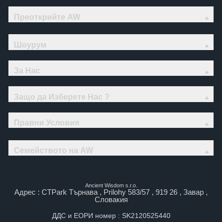
Преоткрийте AW
Шоурум
За Нас
Защо да Изберете Нас ?
Правни Условия
Семейството на AW
Ancient Wisdom s.r.o.
Адрес : CTPark Търнава , Prilohy 583/57 , 919 26 , Завар ,
Словакия
ДДС и ЕОРИ номер : SK2120525440