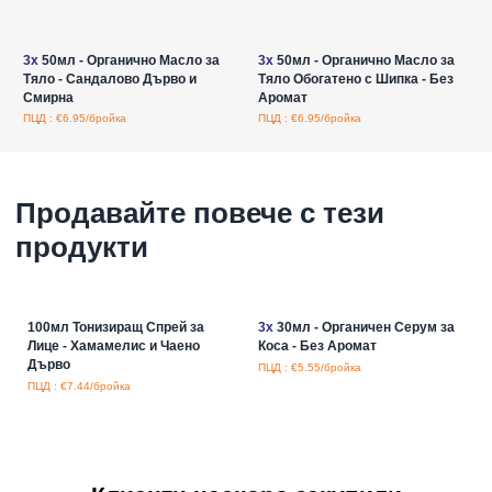
Влезте за цени на едро
Влезте за цени на едро
3x
50мл - Органично Масло за
3x
50мл - Органично Масло за
Тяло - Сандалово Дърво и
Тяло Обогатено с Шипка - Без
Смирна
Аромат
ПЦД : €6.95/бройка
ПЦД : €6.95/бройка
Продавайте повече с тези
продукти
100мл Тонизиращ Спрей за
3x
30мл - Органичен Серум за
Лице - Хамамелис и Чаено
Коса - Без Аромат
Дърво
ПЦД : €5.55/бройка
ПЦД : €7.44/бройка