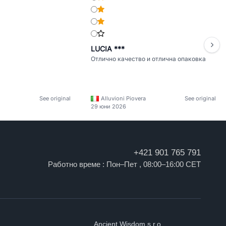
LUCIA ***
Отлично качество и отлична опаковка
See original
Alluvioni Piovera
See original
29 юни 2026
+421 901 765 791
Работно време : Пон–Пет , 08:00–16:00 CET
Ancient Wisdom s.r.o.