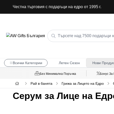
Честна търговия с подаръци на едро от 1995 г.
Всички Категории
Летен Сезон
Нови Продук
Без Минимална Поръчка
Бонус За
Рай в банята
Грижа за Лицето на Едро
Серум за Лице на Едр