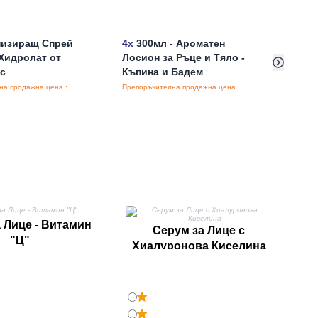
низиращ Спрей
4x
300мл - Ароматен
5x
Са
 Хидролат от
Лосион за Ръце и Тяло -
Въгл
с
Къпина и Бадем
и Ке
Препоръчителна продажна цена : €7.44/бройка
Препоръчителна продажна цена : €9.06/бройка
С
 Лице - Витамин
Серум за Лице с
"Ц"
Хиалуронова Киселина