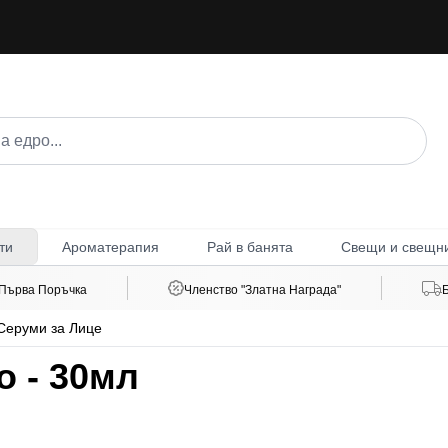
Ароматерапия
Рай в банята
Свещи и свещн
ти
 Първа Поръчка
Членство "Златна Награда"
Серуми за Лице
о - 30мл