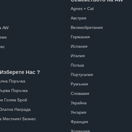
Agnes + Cat
Австрия
Великобритания
а AW
Германия
еме
Испания
екс
Италия
Полша
Изберете Нас ?
Португалия
лна Поръчка
Румъния
Първа Поръчка
Словакия
ри Голям Брой
Украйна
 Златна Награда
Унгария
а Местният Бизнес
Франция
Холандия