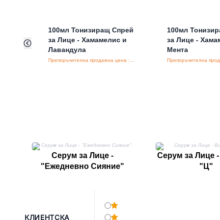
100мл Тонизиращ Спрей
100мл Тонизи
за Лице - Хамамелис и
за Лице - Хама
Лавандула
Мента
Препоръчителна продажна цена : €7.44/бройка
Серум за Лице -
Серум за Лице 
"Ежедневно Сияние"
"Ц"
КЛИЕНТСКА