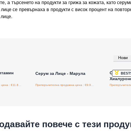
е, а търсенето на продукти за грижа за кожата, като серум
 лице се превърнаха в продукти с висок процент на повтор
 лице.
Нови
а едро
Влезте за цени на едро
Влезт
итамин
Серум за 
Серум за Лице - Марула
BEST
Хиалурон
Препоръчителна продажна цена : €11.88/бройка
Препоръчителна продажна цена : €9.94/бройка
одавайте повече с тези проду