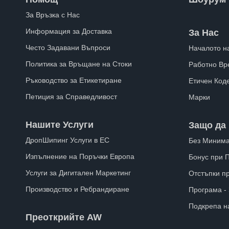
За Връзка с Нас
Информация за Доставка
За Нас
Често Задавани Въпроси
Началото н
Политика за Връщане на Стоки
Работно Вр
Ръководство за Етикетиране
Етичен Код
Петиция за Справедливост
Марки
Нашите Услуги
Защо да 
ДропШипинг Услуги в ЕС
Без Минима
Изпълнение на Поръчки Европа
Бонус при 
Услуги за Дигитален Маркетинг
Отстъпки п
Производство и Ребрандиране
Програма -
Подкрепа н
Преоткрийте AW