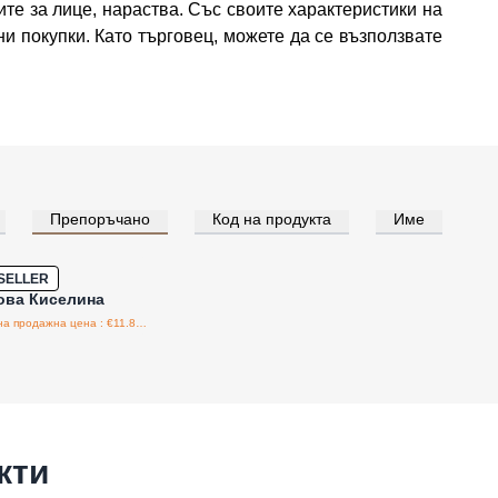
ите за лице, нараства. Със своите характеристики на
ни покупки. Като търговец, можете да се възползвате
Препоръчано
Код на продукта
Име
е за цени на едро
Лице с
SELLER
ова Киселина
Препоръчителна продажна цена : €11.88/бройка
кти