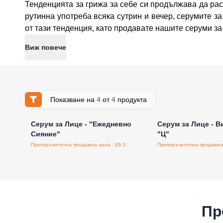
Тенденцията за грижа за себе си продължава да раст
рутинна употреба всяка сутрин и вечер, серумите за
от тази тенденция, като продавате нашите серуми за
Виж повече
Показване на
4
от
4
продукта
Влезте за цени на едро
Влезте за цени н
Серум за Лице - "Ежедневно
Серум за Лице - В
Сияние"
"Ц"
Препоръчителна продажна цена : €9.38/бройка
Пр