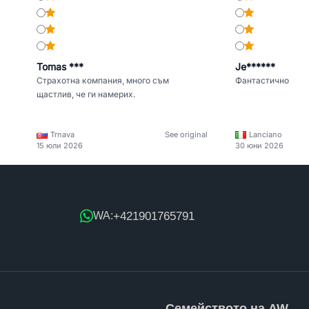
Tomas ***
Je******
Страхотна компания, много съм
Фантастично
щастлив, че ги намерих.
Trnava
See original
Lanciano
15 юли 2026
30 юни 2026
+421901765791
WA:
Семейството на AW