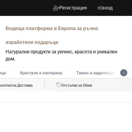
Регистрация
вход
Водеща платформа в Европа за ръчно
изработени подаръци
Натурални продукти за уелнес, красота и уникален
дом.
ици
Кристали и езотерика
Тамян и кадилници
Д
Безплатна Доставка
Отстъпки за Обем