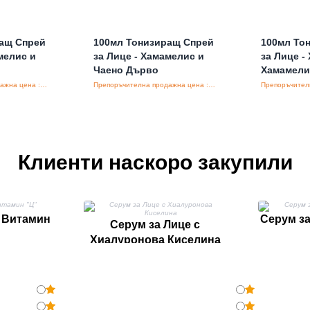
ращ Спрей
100мл Тонизиращ Спрей
100мл То
мелис и
за Лице - Хамамелис и
за Лице -
Чаено Дърво
Хамамели
Препоръчителна продажна цена : €7.44/бройка
Препоръчителна продажна цена : €7.44/бройка
Клиенти наскоро закупили
- Витамин
Серум за
Серум за Лице с
Хиалуронова Киселина