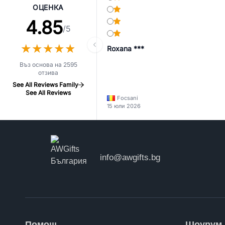
ОЦЕНКА
4.85
/5
★
★
★
★
★
★
★
★
★
★
Roxana ***
Въз основа на 2595
отзива
See All Reviews Family
See All Reviews
Focsani
15 юли 2026
info@awgifts.bg
Помощ
Шоурум