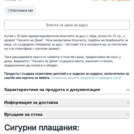
Напомни ми
Влезте за цени на едро
Кутия с 15 броя ароматерапевтични блокчета за душ с пара, всяко по 70 гр., с
аромат "Начало на Деня". Тези иновативни блокчета, подобни на бомбичките за
вана, са създадени специално за душ - поставят се в основата му за постигане
на спа атмосфера с наситен аромат.
Така разширявате кръга от клиенти и тези без вана, предлагайки им лукс у
дома. Вариантът "Начало на Деня" съдържа мента, евкалипт и билки,
предназначен да освежи и ободри.
Продуктът създава атрактивен дисплей и е чудесен за подарък, включително за
сватби или партита за бебета.
Освежете вашите продажби и заредете сега!
Характеристики на продукта и документация
Информация за доставка
Връщане на стока
Сигурни плащания: