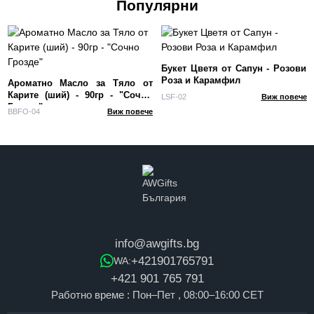
Популярни
Букет Цветя от Сапун - Розови
Роза и Карамфил
Ароматно Масло за Тяло от
Карите (ший) - 90гр - "Сочно
LSF-02
Виж повече
Грозде"
BBFO-04
Виж повече
info@awgifts.bg
+421901765791
WA:
+421 901 765 791
Работно време : Пон–Пет , 08:00–16:00 CET