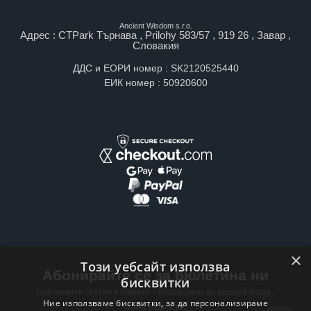
Ancient Wisdom s.r.o.
Адрес : CTPark Търнава , Prilohy 583/57 , 919 26 , Завар ,
Словакия
ДДС и ЕОРИ номер : SK2120525440
ЕИК номер : 50920600
×
Този уебсайт използва
Абонирайте се за бюлетина ни
бисквитки
Най-новите статии и новини – изпращани до вашата поща ,
Ние използваме бисквитки, за да персонализираме
всяка седмица .