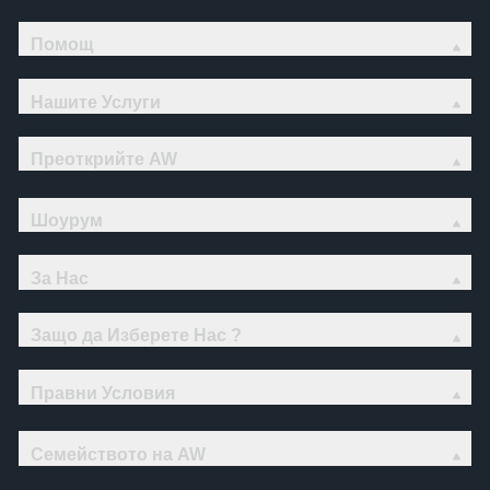
Помощ
Нашите Услуги
Преоткрийте AW
Шоурум
За Нас
Защо да Изберете Нас ?
Правни Условия
Семейството на AW