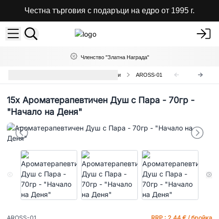
Честна търговия с подаръци на едро от 1995 г.
Членство "Златна Награда"
Ароматерапевтични Душ Таблетки
AROSS-01
15x
Ароматерапевтичен Душ с Пара - 70гр -
"Начало на Деня"
AROSS-01
RRP : 2,44 € / бройка