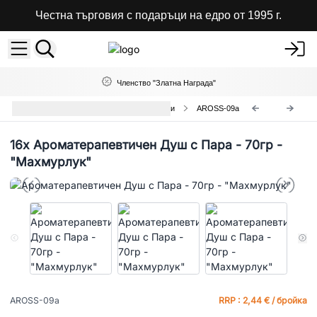
Честна търговия с подаръци на едро от 1995 г.
Членство "Златна Награда"
Ароматерапевтични Душ Таблетки
AROSS-09a
16x
Ароматерапевтичен Душ с Пара - 70гр -
"Махмурлук"
AROSS-09a
RRP : 2,44 € / бройка