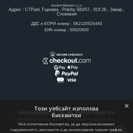
Ancient Wisdom s.r.o.
Адрес : CTPark Търнава , Prilohy 583/57 , 919 26 , Завар ,
Словакия
ДДС и ЕОРИ номер : SK2120525440
ЕИК номер : 50920600
×
Този уебсайт използва
Абонирайте се за бюлетина ни
бисквитки
Най-новите статии и новини – изпращани до вашата поща ,
Ние използваме бисквитки, за да персонализираме
всяка седмица .
съдържанието, рекламите и да анализираме нашия трафик.