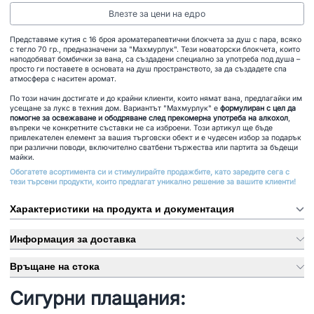
Влезте за цени на едро
Представяме кутия с 16 броя ароматерапевтични блокчета за душ с пара, всяко
с тегло 70 гр., предназначени за "Махмурлук". Тези новаторски блокчета, които
наподобяват бомбички за вана, са създадени специално за употреба под душа –
просто ги поставете в основата на душ пространството, за да създадете спа
атмосфера с наситен аромат.
По този начин достигате и до крайни клиенти, които нямат вана, предлагайки им
усещане за лукс в техния дом. Вариантът "Махмурлук" е
формулиран с цел да
помогне за освежаване и ободряване след прекомерна употреба на алкохол
,
въпреки че конкретните съставки не са изброени. Този артикул ще бъде
привлекателен елемент за вашия търговски обект и е чудесен избор за подарък
при различни поводи, включително сватбени тържества или партита за бъдещи
майки.
Обогатете асортимента си и стимулирайте продажбите, като заредите сега с
тези търсени продукти, които предлагат уникално решение за вашите клиенти!
Характеристики на продукта и документация
Информация за доставка
Връщане на стока
Сигурни плащания: