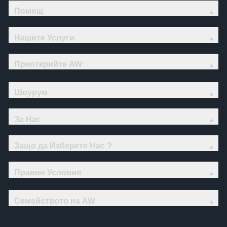
Помощ
Нашите Услуги
Преоткрийте AW
Шоурум
За Нас
Защо да Изберете Нас ?
Правни Условия
Семейството на AW