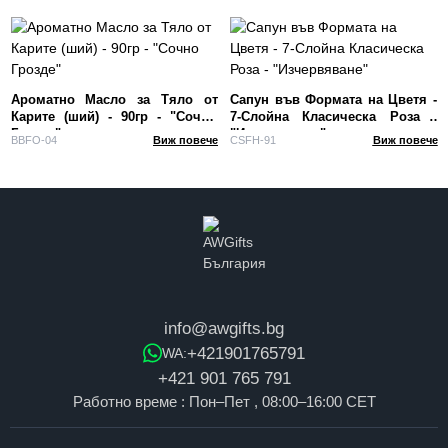
Ароматно Масло за Тяло от
Сапун във Формата на Цветя -
Карите (ший) - 90гр - "Сочно
7-Слойна Класическа Роза -
Грозде"
"Изчервяване"
BBFO-04
Виж повече
CSFH-91
Виж повече
info@awgifts.bg
+421901765791
WA:
+421 901 765 791
Работно време : Пон–Пет , 08:00–16:00 CET