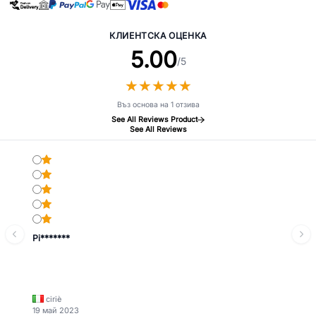
КЛИЕНТСКА ОЦЕНКА
5.00
/5
★
★
★
★
★
★
★
★
★
★
Въз основа на 1 отзива
See All Reviews Product
See All Reviews
Pi*******
ciriè
19 май 2023