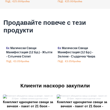
ПЦД : €25.00/бройка
ПЦД : €25.00/бройка
Продавайте повече с тези
продукти
6x
Магически Свещи
6x
Магически Свещи
Манифестация (12 Бр.) - Жълти
Манифестация (12 Бр.) -
- Слънчев Сплит
Зелени - Сърдечна Чакра
ПЦД : €3.05/бройка
ПЦД : €3.05/бройка
Клиенти наскоро закупили
Комплект едноцветни свещи за
Комплект едноцветни свещи за
вечеря - пакет от 21 броя -
вечеря - пакет от 21 броя -