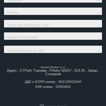
Шоурум
За Нас
Защо да Изберете Нас ?
Правни Условия
Семейството на AW
Ancient Wisdom s.r.o.
Адрес : CTPark Търнава , Prilohy 583/57 , 919 26 , Завар ,
Словакия
ДДС и ЕОРИ номер : SK2120525440
ЕИК номер : 50920600