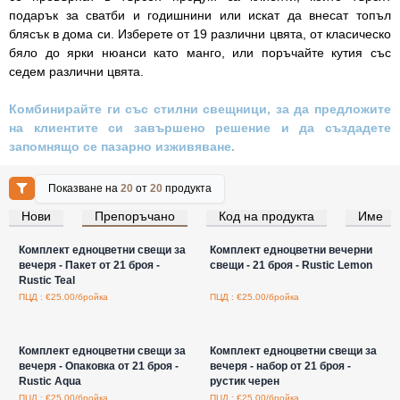
подарък за сватби и годишнини или искат да внесат топъл
блясък в дома си. Изберете от 19 различни цвята, от класическо
бяло до ярки нюанси като манго, или поръчайте кутия със
седем различни цвята.
Комбинирайте ги със стилни свещници, за да предложите
на клиентите си завършено решение и да създадете
запомнящо се пазарно изживяване.
Показване на
20
от
20
продукта
Нови
Препоръчано
Код на продукта
Име
Влезте за цени на едро
Влезте за цени на едро
Комплект едноцветни свещи за
Комплект едноцветни вечерни
вечеря - Пакет от 21 броя -
свещи - 21 броя - Rustic Lemon
Rustic Teal
ПЦД : €25.00/бройка
ПЦД : €25.00/бройка
Влезте за цени на едро
Влезте за цени на едро
Комплект едноцветни свещи за
Комплект едноцветни свещи за
вечеря - Опаковка от 21 броя -
вечеря - набор от 21 броя -
Rustic Aqua
рустик черен
ПЦД : €25.00/бройка
ПЦД : €25.00/бройка