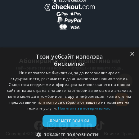
×
Този уебсайт използва
Абонирайте се за бюлетина ни
бисквитки
Най-новите статии и новини – изпращани до вашата поща ,
Ние използваме бисквитки, за да персонализираме
всяка седмица .
съдържанието, рекламите и да анализираме нашия трафик.
Също така споделяме информация за използването на нашия
Email address
сайт от ваша страна с нашите партньори за реклама и анализи,
които може да я комбинират с друга информация, която сте им
Абонирай се
предоставили или която са събрали от вашето използване на
техните услуги.
Политика за поверителност
ПРИЕМЕТЕ ВСИЧКИ
Copyright © 2017 - 2025 Ancient Wisdom s.r.o. . Всички Права
ПОКАЖЕТЕ ПОДРОБНОСТИ