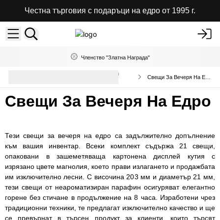
Честна търговия с подаръци на едро от 1995 г.
Членство "Златна Награда"
Елегантни свещи за маса и чаени
Свещи За Вечеря На Едро
свещи
Свещи За Вечеря На Едро
Тези свещи за вечеря на едро са задължително допълнение
към вашия инвентар. Всеки комплект съдържа 21 свещи,
опаковани в зашеметяваща картонена дисплей кутия с
изрязано цвете магнолия, което прави излагането и продажбата
им изключително лесни. С височина 203 мм и диаметър 21 мм,
тези свещи от неароматизиран парафин осигуряват елегантно
горене без стичане в продължение на 8 часа. Изработени чрез
традиционни техники, те предлагат изключително качество и ще
се превърнат в търсен продукт за клиенти, които търсят