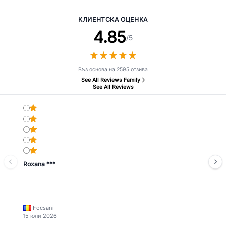
лаймово зелено в рустик стил
морско синьо в рустик стил
КЛИЕНТСКА ОЦЕНКА
4.85
/5
★
★
★
★
★
★
★
★
★
★
Въз основа на 2595 отзива
See All Reviews Family
See All Reviews
Roxana ***
Focsani
15 юли 2026