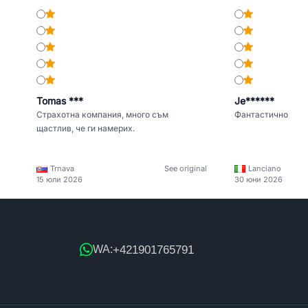
Tomas ***
Je******
Страхотна компания, много съм
Фантастично
щастлив, че ги намерих.
Trnava
See original
Lanciano
15 юли 2026
30 юни 2026
+421901765791
WA: