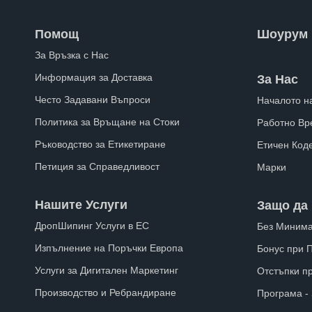
Помощ
Шоурум
За Връзка с Нас
Информация за Доставка
За Нас
Често Задавани Въпроси
Началото н
Политика за Връщане на Стоки
Работно Вр
Ръководство за Етикетиране
Етичен Код
Петиция за Справедливост
Марки
Нашите Услуги
Защо да 
ДропШипинг Услуги в ЕС
Без Минима
Изпълнение на Поръчки Европа
Бонус при 
Услуги за Дигитален Маркетинг
Отстъпки п
Производство и Ребрандиране
Програма -