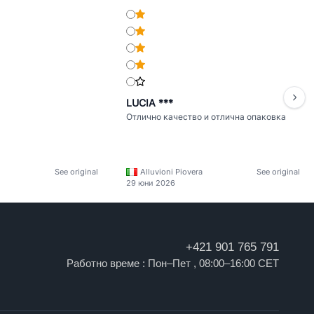
LUCIA ***
Отлично качество и отлична опаковка
See original
Alluvioni Piovera
See original
29 юни 2026
+421 901 765 791
Работно време : Пон–Пет , 08:00–16:00 CET