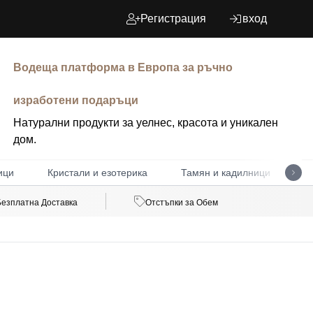
Регистрация
вход
Водеща платформа в Европа за ръчно
изработени подаръци
Натурални продукти за уелнес, красота и уникален
дом.
ици
Кристали и езотерика
Тамян и кадилници
Д
Безплатна Доставка
Отстъпки за Обем