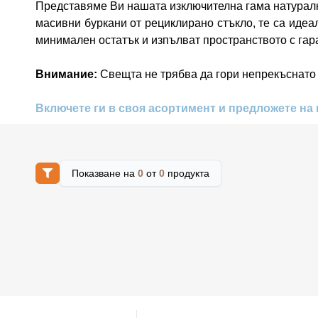
Представяме Ви нашата изключителна гама натуралн
масивни буркани от рециклирано стъкло, те са идеал
минимален остатък и изпълват пространството с гар
Внимание:
Свещта не трябва да гори непрекъснато з
Включете ги в своя асортимент и предложете на к
Показване на
0
от
0
продукта