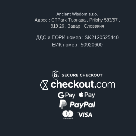
Ancient Wisdom s.r.o.
Адрес : CTPark Търнава , Prilohy 583/57 ,
919 26 , Завар , Словакия
ДДС и ЕОРИ номер : SK2120525440
ЕИК номер : 50920600