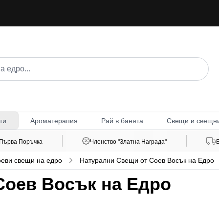
Ароматерапия
Рай в банята
Свещи и свещн
ти
 Първа Поръчка
Членство "Златна Награда"
оеви свещи на едро
Натурални Свещи от Соев Восък на Едро
Соев Восък на Едро