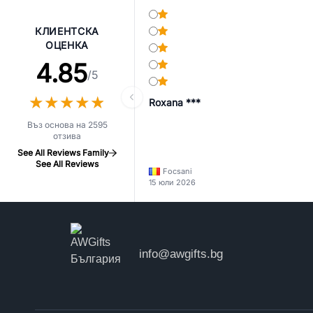
КЛИЕНТСКА
ОЦЕНКА
4.85
/5
★
★
★
★
★
★
★
★
★
★
Roxana ***
Въз основа на 2595
отзива
See All Reviews Family
See All Reviews
Focsani
15 юли 2026
info@awgifts.bg