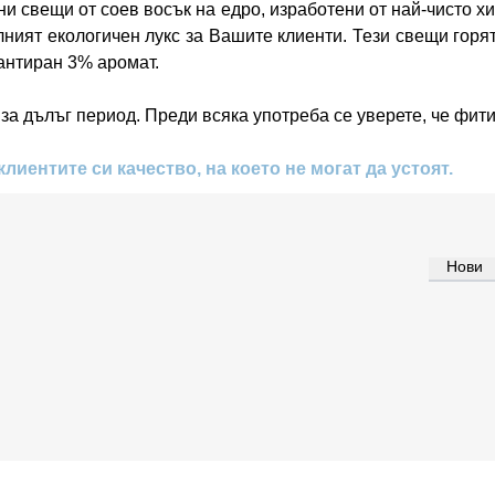
и свещи от соев восък на едро, изработени от най-чисто х
ният екологичен лукс за Вашите клиенти. Тези свещи горят
антиран 3% аромат.
а дълъг период. Преди всяка употреба се уверете, че фити
лиентите си качество, на което не могат да устоят.
Нови