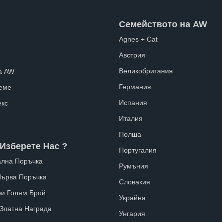
Семейството на AW
Agnes + Cat
Австрия
Великобритания
а AW
Германия
еме
Испания
екс
Италия
Полша
Изберете Нас ?
Португалия
лна Поръчка
Румъния
Първа Поръчка
Словакия
ри Голям Брой
Украйна
 Златна Награда
Унгария