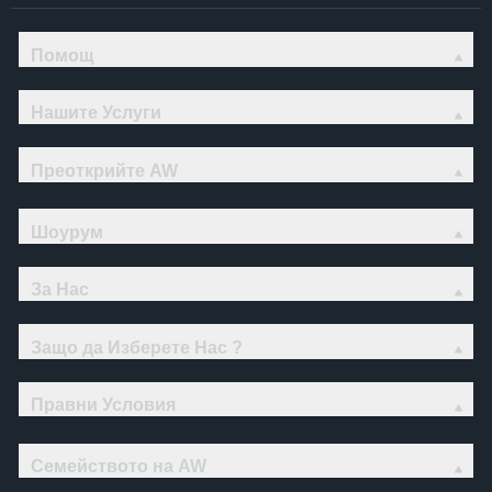
Помощ
Нашите Услуги
Преоткрийте AW
Шоурум
За Нас
Защо да Изберете Нас ?
Правни Условия
Семейството на AW