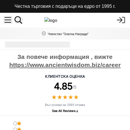
Честна търговия с подаръци на едро от 1995 г.
Членство "Златна Награда"
Кариера
За повече информация , вижте
https://www.ancientwisdom.biz/career
КЛИЕНТСКА ОЦЕНКА
4.85
/5
★
★
★
★
★
★
★
★
★
★
Въз основа на 2595 отзива
See All Reviews