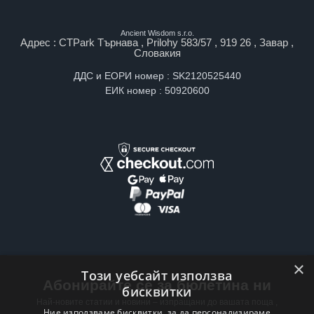
Ancient Wisdom s.r.o.
Адрес : CTPark Търнава , Prilohy 583/57 , 919 26 , Завар ,
Словакия
ДДС и ЕОРИ номер : SK2120525440
ЕИК номер : 50920600
×
Този уебсайт използва
Абонирайте се за бюлетина ни
бисквитки
Най-новите статии и новини – изпращани до вашата поща ,
Ние използваме бисквитки, за да персонализираме