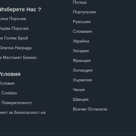
Полша
Изберете Нас ?
Португалия
лна Поръчка
Румъния
Първа Поръчка
Словакия
ри Голям Брой
Украйна
 Златна Награда
Унгария
а Местният Бизнес
Франция
Холандия
Условия
Хърватия
Условия
Чехия
 Cookies
Швеция
а Поверителност
Всички Останали
ент за Безопасност на