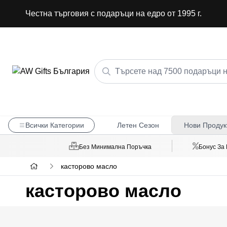
Честна търговия с подаръци на едро от 1995 г.
Всички Категории
Летен Сезон
Нови Продук
Без Минимална Поръчка
Бонус За
касторово масло
касторово масло