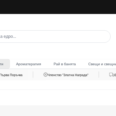
Ароматерапия
Рай в банята
Свещи и свещн
ти
 Първа Поръчка
Членство "Златна Награда"