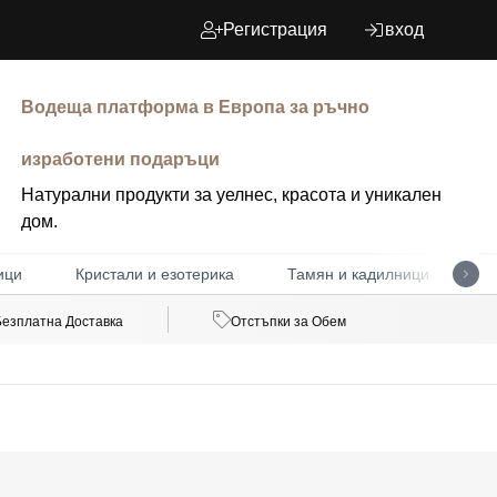
Регистрация
вход
Водеща платформа в Европа за ръчно
изработени подаръци
Натурални продукти за уелнес, красота и уникален
дом.
ици
Кристали и езотерика
Тамян и кадилници
Д
Безплатна Доставка
Отстъпки за Обем