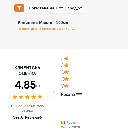
Показване на
1
от
1
продукт
Влезте за цени на едро
Рициново Масло - 100мл
Препоръчителна продажна цена : €3.75/бройка
КЛИЕНТСКА
ОЦЕНКА
4.85
/5
Roxana ***
★
★
★
★
★
★
★
★
★
★
Въз основа на 2595
отзива
See All Reviews
Focsani
15 юли 2026