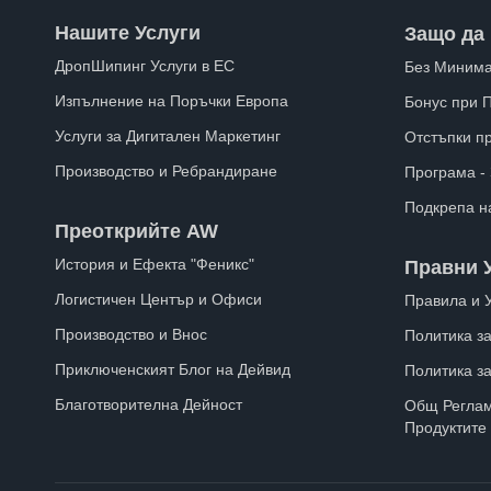
Нашите Услуги
Защо да 
ДропШипинг Услуги в ЕС
Без Минима
Изпълнение на Поръчки Европа
Бонус при 
Услуги за Дигитален Маркетинг
Отстъпки п
Производство и Ребрандиране
Програма -
Подкрепа н
Преоткрийте AW
История и Ефекта "Феникс"
Правни 
Логистичен Център и Офиси
Правила и 
Производство и Внос
Политика за
Приключенският Блог на Дейвид
Политика з
Благотворителна Дейност
Общ Реглам
Продуктите