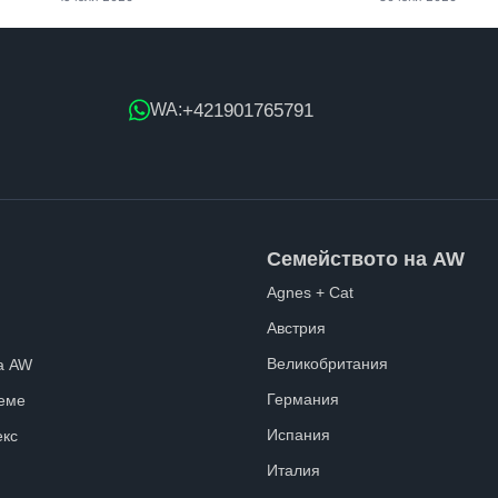
+421901765791
WA:
Семейството на AW
Agnes + Cat
Австрия
Великобритания
а AW
Германия
еме
Испания
екс
Италия