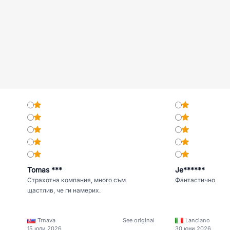
Tomas ***
Je******
Страхотна компания, много съм
Фантастично
щастлив, че ги намерих.
Trnava
See original
Lanciano
15 юли 2026
30 юни 2026