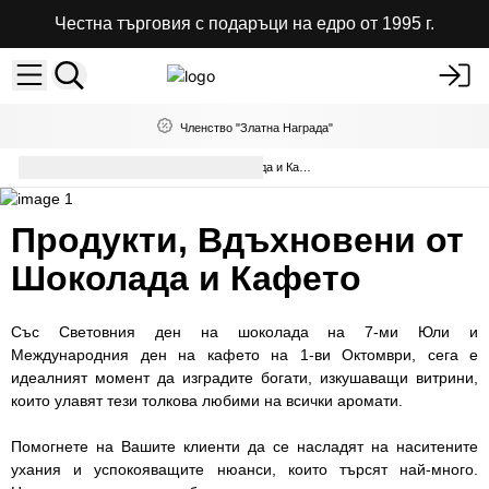
Честна търговия с подаръци на едро от 1995 г.
Членство "Златна Награда"
Продукти Вдъхновени от Шоколада и Кафето
Продукти, Вдъхновени от
Шоколада и Кафето
Със Световния ден на шоколада на 7-ми Юли и
Международния ден на кафето на 1-ви Октомври, сега е
идеалният момент да изградите богати, изкушаващи витрини,
които улавят тези толкова любими на всички аромати.
Помогнете на Вашите клиенти да се насладят на наситените
ухания и успокояващите нюанси, които търсят най-много.