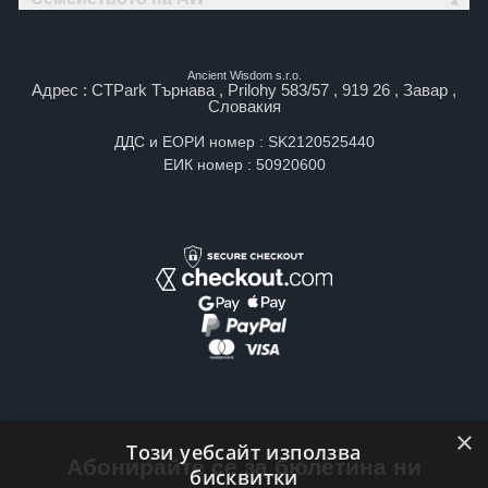
Ancient Wisdom s.r.o.
Адрес : CTPark Търнава , Prilohy 583/57 , 919 26 , Завар ,
Словакия
ДДС и ЕОРИ номер : SK2120525440
ЕИК номер : 50920600
×
Този уебсайт използва
Абонирайте се за бюлетина ни
бисквитки