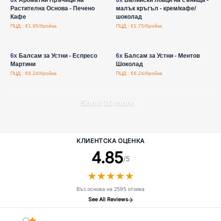
Растителна Основа - Печено
малък кръгъл - крем/кафе/
Кафе
шоколад
ПЦД : €1.95/бройка
ПЦД : €1.75/бройка
Влезте за цени на едро
Влезте за цени на едро
6x
Балсам за Устни - Еспресо
6x
Балсам за Устни - Ментов
Мартини
Шоколад
ПЦД : €6.24/бройка
ПЦД : €6.24/бройка
Show 16 more
КЛИЕНТСКА ОЦЕНКА
4.85
/5
★
★
★
★
★
★
★
★
★
★
Въз основа на 2595 отзива
See All Reviews