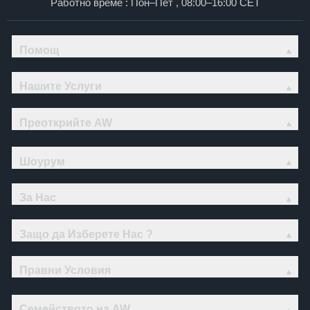
Работно време : Пон–Пет , 08:00–16:00 CET
Помощ
Нашите Услуги
Преоткрийте AW
Шоурум
За Нас
Защо да Изберете Нас ?
Правни Условия
Семейството на AW