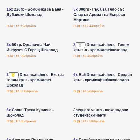
16x
220гр - Бомбички за Баня -
3x
300гр - Гъба за Тяло със
Дубайски Шоколад
Сладък Аромат на Еспресо
Мартини
ПЦД : €5.50/бройка
ПЦД : €12.44/бройка
Влезте за цени на едро
Влезте за цени на едро
3x
50 гр. Органична Чай
3x
Bali Dreamcatchers - Голям
Инфузия С Горещ Шоколад
кръгъл - крем/кафе/шоколад
ПЦД : €6.00/бройка
ПЦД : €8.40/бройка
Влезте за цени на едро
Влезте за цени на едро
3x
Bali Dreamcatchers - Екстра
6x
Bali Dreamcatchers - Среден
голям кръг - крем/кафе/
кръг - крем/кафяв/шоколадов
шоколад
ПЦД : €16.80/бройка
ПЦД : €4.20/бройка
Влезте за цени на едро
Влезте за цени на едро
6x
Cantal Трева Купчина -
Jacquard чанта - шоколадови
Шоколад
студентски чанти
ПЦД : €3.60/бройка
ПЦД : €17.50/бройка
Влезте за цени на едро
Влезте за цени на едро
6x
Ароматни Пръчици на
6x
Балийски ловци на сънища -