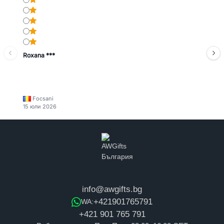
Roxana ***
Focsani
15 юли 2026
info@awgifts.bg
+421901765791
WA:
+421 901 765 791