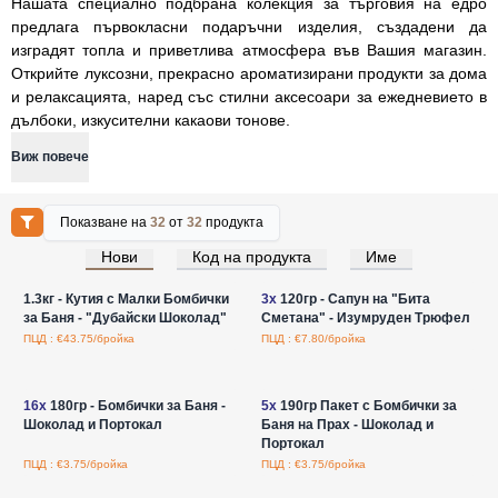
Нашата специално подбрана колекция за търговия на едро
предлага първокласни подаръчни изделия, създадени да
изградят топла и приветлива атмосфера във Вашия магазин.
Открийте луксозни, прекрасно ароматизирани продукти за дома
и релаксацията, наред със стилни аксесоари за ежедневието в
дълбоки, изкусителни какаови тонове.
Виж повече
Показване на
32
от
32
продукта
Нови
Код на продукта
Име
Влезте за цени на едро
Влезте за цени на едро
1.3кг - Кутия с Малки Бомбички
3x
120гр - Сапун на "Бита
за Баня - "Дубайски Шоколад"
Сметана" - Изумруден Трюфел
ПЦД : €43.75/бройка
ПЦД : €7.80/бройка
Влезте за цени на едро
Влезте за цени на едро
16x
180гр - Бомбички за Баня -
5x
190гр Пакет с Бомбички за
Шоколад и Портокал
Баня на Прах - Шоколад и
Портокал
ПЦД : €3.75/бройка
ПЦД : €3.75/бройка
Влезте за цени на едро
Влезте за цени на едро