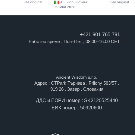
See original
Alluvioni Piovera
See original
29 юни 2026
+421 901 765 791
Работно време : Пон–Пет , 08:00–16:00 CET
Ancient Wisdom s.r.o.
Адрес : CTPark Търнава , Prilohy 583/57 ,
919 26 , Завар , Словакия
ДДС и ЕОРИ номер : SK2120525440
ЕИК номер : 50920600