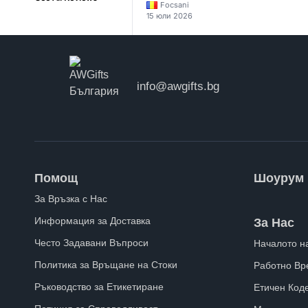
Focsani
15 юли 2026
info@awgifts.bg
Помощ
Шоурум
За Връзка с Нас
Информация за Доставка
За Нас
Често Задавани Въпроси
Началото н
Политика за Връщане на Стоки
Работно Вр
Ръководство за Етикетиране
Етичен Код