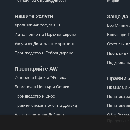
Петиция за Справедливост
Марки
Нашите Услуги
Защо да 
ДропШипинг Услуги в ЕС
Без Минима
Изпълнение на Поръчки Европа
Бонус при 
Услуги за Дигитален Маркетинг
Отстъпки п
Производство и Ребрандиране
Програма -
Подкрепа н
Преоткрийте AW
История и Ефекта "Феникс"
Правни 
Логистичен Център и Офиси
Правила и 
Производство и Внос
Политика за
Приключенският Блог на Дейвид
Политика з
Благотворителна Дейност
Общ Реглам
Продуктите