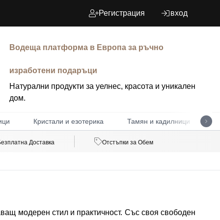
Регистрация
вход
Водеща платформа в Европа за ръчно
изработени подаръци
Натурални продукти за уелнес, красота и уникален
дом.
ици
Кристали и езотерика
Тамян и кадилници
Д
Безплатна Доставка
Отстъпки за Обем
аващ модерен стил и практичност. Със своя свободен