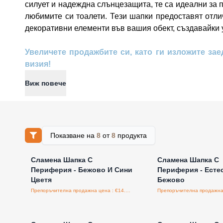
силует и надеждна слънцезащита, те са идеални за 
любимите си тоалети. Тези шапки предоставят отл
декоративни елементи във вашия обект, създавайки у
Увеличете продажбите си, като ги изложите зае
визия!
Виж повече
Показване на
8
от
8
продукта
Влезте за цени на едро
Влезте за цени н
Сламена Шапка С
Сламена Шапка С
Периферия - Бежово И Сини
Периферия - Есте
Цветя
Бежово
Препоръчителна продажна цена : €14.50/бройка
Влезте за цени на едро
Влезте за цени н