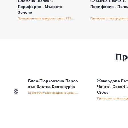
Сламена Шапка С
Сламена Шапка С
Периферия - Мъхесто
Периферия - Пепе
Зелено
Препоръчителна продажна цена : €12.00/бройка
Пр
Бяло-Тюркоазено Парео
Жакардова Ест
със Златна Костенурка
Чанта - Desert 
Cross
Препоръчителна продажна цена : €15.00/бройка