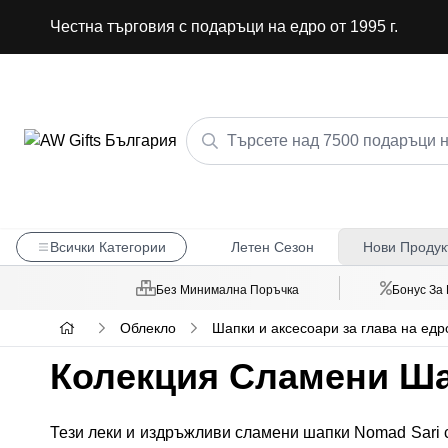
Честна търговия с подаръци на едро от 1995 г.
Всички Категории
Летен Сезон
Нови Продук
Без Минимална Поръчка
Бонус За
Облекло
Шапки и аксесоари за глава на едр
Колекция Сламени Ша
Тези леки и издръжливи сламени шапки Nomad Sari с