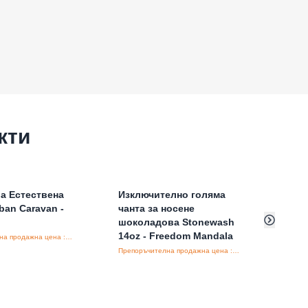
кти
а Естествена
Изключително голяма
Мор
rban Caravan -
чанта за носене
Сари
шоколадова Stonewash
14oz - Freedom Mandala
Препоръчителна продажна цена : €20.00/бройка
Препоръчителна продажна цена : €17.40/бройка