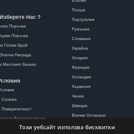
Италия
Полша
Изберете Нас ?
Португалия
лна Поръчка
Румъния
Първа Поръчка
Словакия
ри Голям Брой
Украйна
 Златна Награда
Унгария
а Местният Бизнес
Франция
Холандия
Условия
Хърватия
Условия
Чехия
 Cookies
Швеция
а Поверителност
Всички Останали
ент за Безопасност на
Този уебсайт използва бисквитки