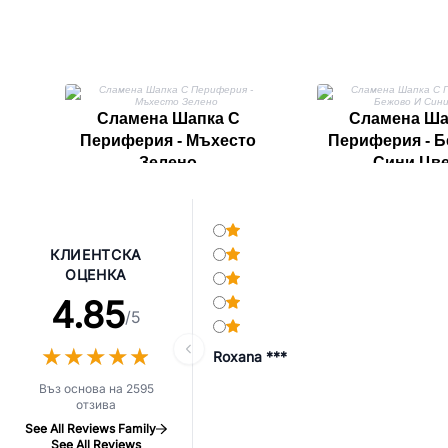
Сламена Шапка С
Сламена Ша
Периферия - Мъхесто
Периферия - Б
Зелено
Сини Цв
КЛИЕНТСКА
ОЦЕНКА
4.85
/5
★
★
★
★
★
★
★
★
★
★
Roxana ***
Въз основа на 2595
отзива
See All Reviews Family
See All Reviews