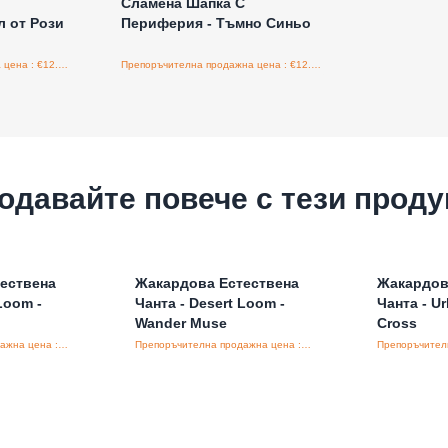
Сламена Шапка С
л от Рози
Периферия - Тъмно Синьо
Препоръчителна продажна цена : €12.00/бройка
Препоръчителна продажна цена : €12.00/бройка
одавайте повече с тези проду
ествена
Жакардова Естествена
Жакардов
Loom -
Чанта - Desert Loom -
Чанта - U
Wander Muse
Cross
Препоръчителна продажна цена : €20.00/бройка
Препоръчителна продажна цена : €25.00/бройка