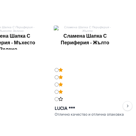
П
ена Шапка С
Сламена Шапка С
рия - Мъхесто
Периферия - Жълто
Зелено
LUCIA ***
Отлично качество и отлична опаковка