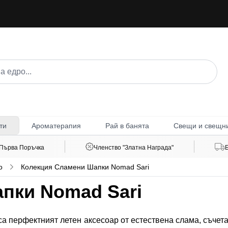
Ароматерапия
Рай в банята
Свещи и свещн
ти
 Първа Поръчка
Членство "Златна Награда"
о
Колекция Сламени Шапки Nomad Sari
пки Nomad Sari
а перфектният летен аксесоар от естествена слама, съчет