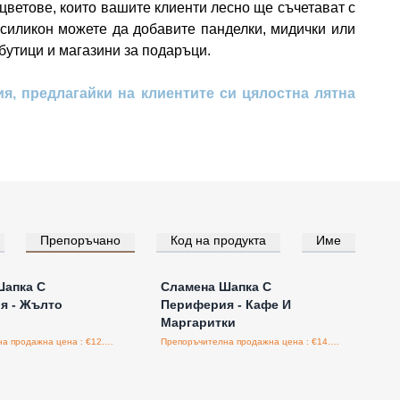
цветове, които вашите клиенти лесно ще съчетават с
силикон можете да добавите панделки, мидички или
бутици и магазини за подаръци.
ия, предлагайки на клиентите си цялостна лятна
Препоръчано
Код на продукта
Име
е за цени на едро
Влезте за цени на едро
Шапка С
Сламена Шапка С
я - Жълто
Периферия - Кафе И
Маргаритки
Препоръчителна продажна цена : €12.00/бройка
Препоръчителна продажна цена : €14.50/бройка