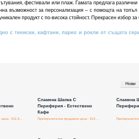
пътувания, фестивали или плаж. Гамата предлага различни 
ична възможност за персонализация – с помощта на топъл 
никален продукт с по-висока стойност. Прекрасен избор за 
дно с тениски, кафтани, парео и рокли от същата сер
Нови
а едро
Влезте за цени на едро
Влезт
Сламена Шапка С
Сламена 
ствено
Периферия - Естествено
Перифери
Кафе
Препоръчителна продажна цена : €11.90/бройка
Препоръчителна продажна цена : €12.00/бройка
а едро
Влезте за цени на едро