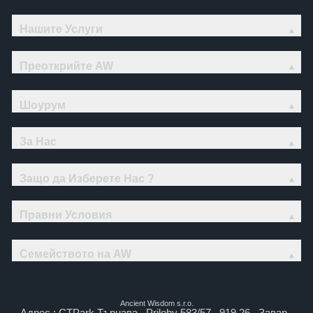
Нашите Услуги
Преоткрийте AW
Шоурум
За Нас
Защо да Изберете Нас ?
Правни Условия
Семейството на AW
Ancient Wisdom s.r.o.
Адрес : CTPark Търнава , Prilohy 583/57 , 919 26 , Завар ,