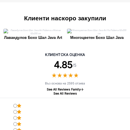
Клиенти наскоро закупили
Лавандулов Бохо Шал Java Art
Многоцветен Бохо Шал Java
Райета и Мотив 62x200 см
Art На Райета 62x200 см
КЛИЕНТСКА ОЦЕНКА
4.85
/5
★
★
★
★
★
★
★
★
★
★
Въз основа на 2595 отзива
See All Reviews Family
See All Reviews