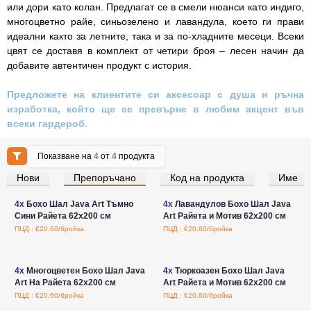
или дори като колан. Предлагат се в смели нюанси като индиго,
многоцветно райе, синьозелено и лавандула, което ги прави
идеални както за летните, така и за по-хладните месеци. Всеки
цвят се доставя в комплект от четири броя – лесен начин да
добавите автентичен продукт с история.
Предложете на клиентите си аксесоар с душа и ръчна
изработка, който ще се превърне в любим акцент във
всеки гардероб.
Показване на
4
от
4
продукта
Нови
Препоръчано
Код на продукта
Име
Влезте за цени на едро
Влезте за цени на едро
4x
Бохо Шал Java Art Тъмно
4x
Лавандулов Бохо Шал Java
Сини Райета 62x200 см
Art Райета и Мотив 62x200 см
ПЦД : €20.60/бройка
ПЦД : €20.60/бройка
Влезте за цени на едро
Влезте за цени на едро
4x
Многоцветен Бохо Шал Java
4x
Тюркоазен Бохо Шал Java
Art На Райета 62x200 см
Art Райета и Мотив 62x200 см
ПЦД : €20.60/бройка
ПЦД : €20.60/бройка