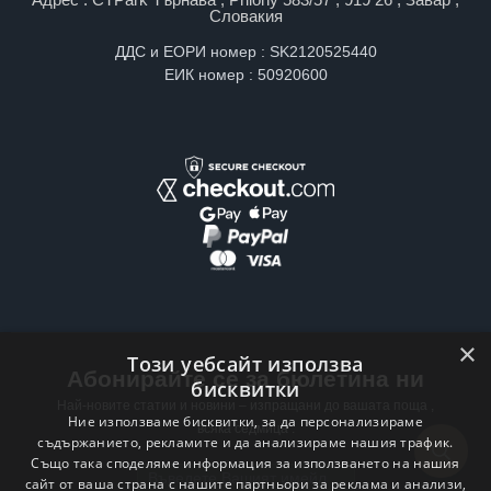
Словакия
ДДС и ЕОРИ номер : SK2120525440
ЕИК номер : 50920600
×
Този уебсайт използва
Абонирайте се за бюлетина ни
бисквитки
Най-новите статии и новини – изпращани до вашата поща ,
Ние използваме бисквитки, за да персонализираме
всяка седмица .
съдържанието, рекламите и да анализираме нашия трафик.
Също така споделяме информация за използването на нашия
Email address
сайт от ваша страна с нашите партньори за реклама и анализи,