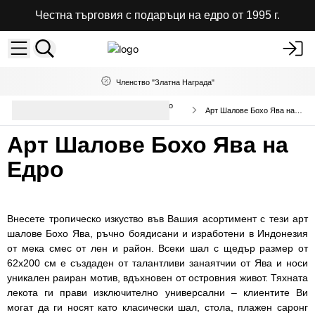
Честна търговия с подаръци на едро от 1995 г.
Членство "Златна Награда"
Балийски саронги и индийски бохо
Арт Шалове Бохо Ява на Едро
шалове
Арт Шалове Бохо Ява на
Едро
Внесете тропическо изкуство във Вашия асортимент с тези арт
шалове Бохо Ява, ръчно боядисани и изработени в Индонезия
от мека смес от лен и район. Всеки шал с щедър размер от
62x200 см е създаден от талантливи занаятчии от Ява и носи
уникален раиран мотив, вдъхновен от островния живот. Тяхната
лекота ги прави изключително универсални – клиентите Ви
могат да ги носят като класически шал, стола, плажен саронг