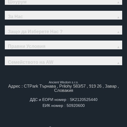
Шоурум
За Нас
Защо да Изберете Нас ?
Правни Условия
Семейството на AW
Ancient Wisdom s.r.o.
Адрес : CTPark Търнава , Prilohy 583/57 , 919 26 , Завар ,
Словакия
ДДС и ЕОРИ номер : SK2120525440
ЕИК номер : 50920600