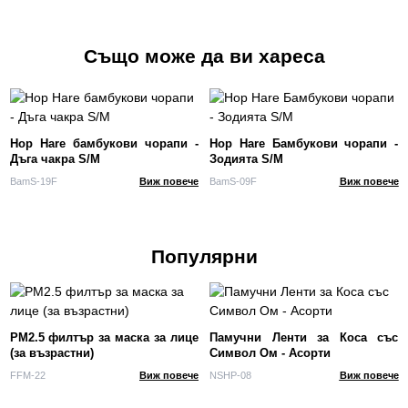
Също може да ви хареса
Hop Hare бамбукови чорапи -
Hop Hare Бамбукови чорапи -
Дъга чакра S/M
Зодията S/M
BamS-19F
Виж повече
BamS-09F
Виж повече
Популярни
PM2.5 филтър за маска за лице
Памучни Ленти за Коса със
(за възрастни)
Символ Ом - Асорти
FFM-22
Виж повече
NSHP-08
Виж повече