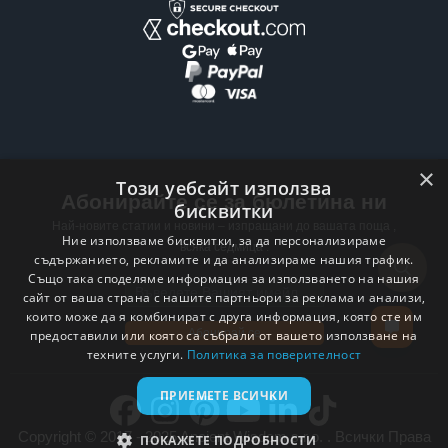
×
Този уебсайт използва
Абонирайте се за бюлетина ни
бисквитки
Най-новите статии и новини – изпращани до вашата поща ,
Ние използваме бисквитки, за да персонализираме
всяка седмица .
съдържанието, рекламите и да анализираме нашия трафик.
Също така споделяме информация за използването на нашия
Email address
сайт от ваша страна с нашите партньори за реклама и анализи,
които може да я комбинират с друга информация, която сте им
Абонирай се
предоставили или която са събрали от вашето използване на
техните услуги.
Политика за поверителност
ПРИЕМЕТЕ ВСИЧКИ
Copyright © 2017 - 2025 Ancient Wisdom s.r.o. . Всички Права
ПОКАЖЕТЕ ПОДРОБНОСТИ