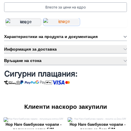
Влезте за цени на едро
S/M
M/L
Характеристики на продукта и документация
Информация за доставка
Връщане на стока
Сигурни плащания:
Клиенти наскоро закупили
Hop Hare бамбукови чорапи -
Hop Hare бамбукови чорапи -
полунощна котка S/M
позите за йога S/M