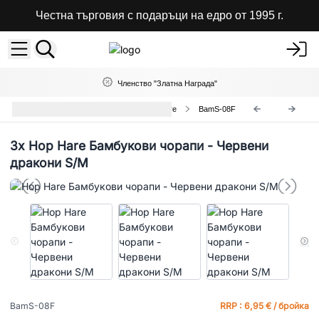
Честна търговия с подаръци на едро от 1995 г.
Членство "Златна Награда"
Дълги Бамбукови Чорапи Hop Hare
BamS-08F
3x
Hop Hare Бамбукови чорапи - Червени
дракони S/M
BamS-08F
RRP : 6,95 € / бройка