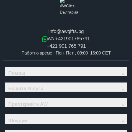
info@awgifts.bg
+421901765791
WA:
+421 901 765 791
Работно време : Пон–Пет , 08:00–16:00 CET
Помощ
Нашите Услуги
Преоткрийте AW
Шоурум