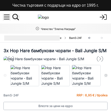
Честна търговия с подаръци на едро от 1995 г.
Членство "Златна Награда"
Дълги Бамбукови Чорапи Hop Hare
BamS-24F
3x
Hop Hare бамбукови чорапи - Bali Jungle S/M
BamS-24F
RRP : 6,95 € / бройка
Влезте за цени на едро