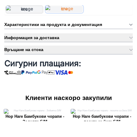
S/M
M/L
Характеристики на продукта и документация
Информация за доставка
Връщане на стока
Сигурни плащания:
Клиенти наскоро закупили
Hop Hare Бамбукови чорапи -
Hop Hare бамбукови чорапи -
Зодията S/M
позите за йога S/M