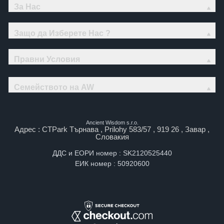
За Нас
Защо да Изберете Нас ?
Правни Условия
Семейството на AW
Ancient Wisdom s.r.o.
Адрес : CTPark Търнава , Prilohy 583/57 , 919 26 , Завар ,
Словакия
ДДС и ЕОРИ номер : SK2120525440
ЕИК номер : 50920600