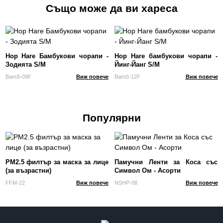
Също може да ви хареса
Hop Hare Бамбукови чорапи -
Hop Hare бамбукови чорапи -
Зодията S/M
Йинг-Йанг S/M
BamS-09F
Виж повече
BamS-12F
Виж повече
Популярни
PM2.5 филтър за маска за лице
Памучни Ленти за Коса със
(за възрастни)
Символ Ом - Асорти
FFM-22
Виж повече
NSHP-08
Виж повече