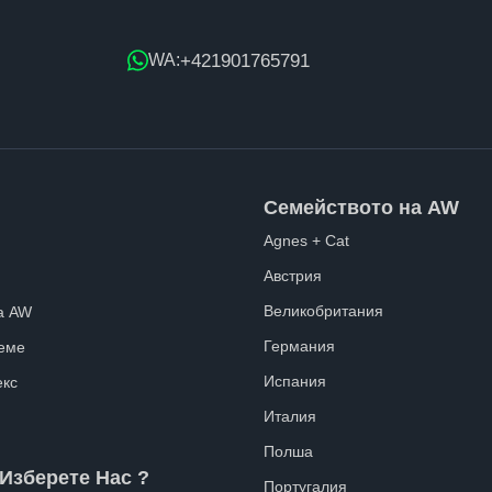
+421901765791
WA:
Семейството на AW
Agnes + Cat
Австрия
Великобритания
а AW
Германия
еме
Испания
екс
Италия
Полша
Изберете Нас ?
Португалия