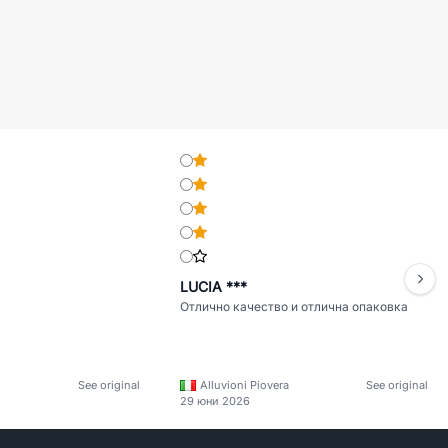
LUCIA ***
Отлично качество и отлична опаковка
See original
Alluvioni Piovera
See original
29 юни 2026