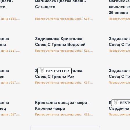
цветя -
магическа цветна свещ -
магическа
ете
Слънцето
начален к
36 свещи
Препоръчителна продажна цена : €14.95/бройка
Препоръчителна продажна цена : €14.95/бройка
а едро
Влезте за цени на едро
Влезт
ална
Зодиакална Кристална
Зодиакал
зни
Свещ С Гривна Водолей
Свещ С Гр
Препоръчителна продажна цена : €17.50/бройка
Препоръчителна продажна цена : €17.50/бройка
а едро
Влезте за цени на едро
Влезт
ална
Зодиакална Кристална
Зодиакал
BESTSELLER
ен
Свещ С Гривна Рак
Свещ С Г
Препоръчителна продажна цена : €17.50/бройка
Препоръчителна продажна цена : €17.50/бройка
а едро
Влезте за цени на едро
Влезт
ална
Кристална свещ за чакра -
Кристална
BEST
лец
Коренна чакра
Сърдечна
Препоръчителна продажна цена : €17.50/бройка
Препоръчителна продажна цена : €12.50/бройка