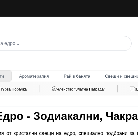
Ароматерапия
Рай в банята
Свещи и свещн
ти
 Първа Поръчка
Членство "Златна Награда"
дро - Зодиакални, Чакра
ия от кристални свещи на едро, специално подбрани за 