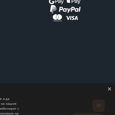
×
е и да
о на нашия
комбинират с
ползване на