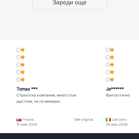
Зареди още
Tomas ***
Je******
Страхотна компания, много съм
Фантастично
щастлив, че ги намерих.
Trnava
See original
Lanciano
15 юли 2026
30 юни 2026