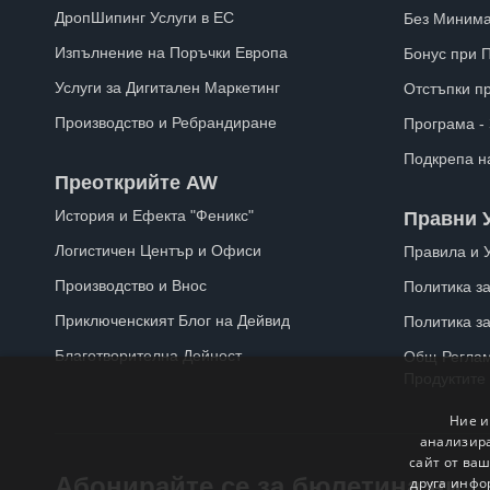
ДропШипинг Услуги в ЕС
Без Минима
Изпълнение на Поръчки Европа
Бонус при 
Услуги за Дигитален Маркетинг
Отстъпки п
Производство и Ребрандиране
Програма -
Подкрепа н
Преоткрийте AW
История и Ефекта "Феникс"
Правни 
Логистичен Център и Офиси
Правила и 
Производство и Внос
Политика за
Приключенският Блог на Дейвид
Политика з
Благотворителна Дейност
Общ Реглам
Продуктите
Ние и
анализира
сайт от ваш
Абонирайте се за бюлетина ни
друга инфо