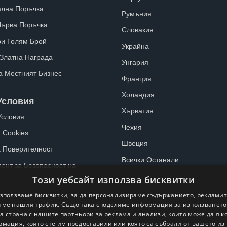
лна Поръчка
Румъния
Първа Поръчка
Словакия
ри Голям Брой
Украйна
 Златна Награда
Унгария
а Местният Бизнес
Франция
Холандия
Условия
Хърватия
Условия
Чехия
 Cookies
Швеция
а Поверителност
Всички Останали
ент за Безопасност на
Този уебсайт използва бисквитки
зползваме бисквитки, за да персонализираме съдържанието, рекламит
ме нашия трафик. Също така споделяме информация за използванет
а страна с нашите партньори за реклама и анализи, които може да я 
рмация, която сте им предоставили или която са събрали от вашето из