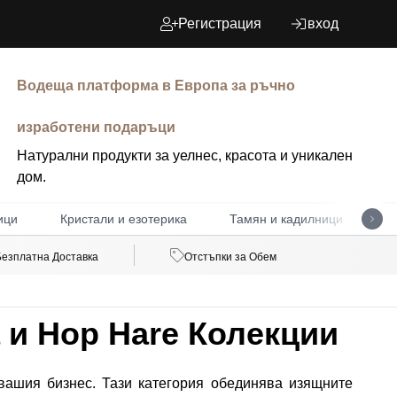
Регистрация
вход
Водеща платформа в Европа за ръчно
изработени подаръци
Натурални продукти за уелнес, красота и уникален
дом.
ици
Кристали и езотерика
Тамян и кадилници
Д
Безплатна Доставка
Отстъпки за Обем
 и Hop Hare Колекции
вашия бизнес. Тази категория обединява изящните