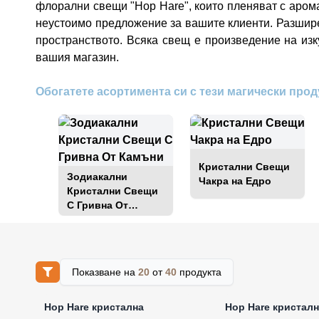
флорални свещи "Hop Hare", които пленяват с арома
неустоимо предложение за вашите клиенти. Разшире
пространството. Всяка свещ е произведение на изк
вашия магазин.
Обогатете асортимента си с тези магически прод
Кристални Свещи
Зодиакални
Чакра на Едро
Кристални Свещи
С Гривна От
Камъни
Показване на
20
от
40
продукта
Влезте за цени на едро
Влезте за цени н
Hop Hare кристална
Hop Hare кристалн