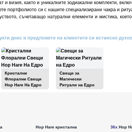
т и визия, както и уникалните зодиакални комплекти, вкл
те портфолиото си с нашите специализирани чакра и риту
уството, съчетаващо натурални елементи и мистика, коет
укти днес и предложете на клиентите си истинско духо
Кристални
Свещи за
Флорални Свещи
Магически
Hop Hare На Едро
Ритуали на Едро
а едро
Влезте за цени на едро
Влезт
а
Hop Hare кристална
36x
Hop Ha