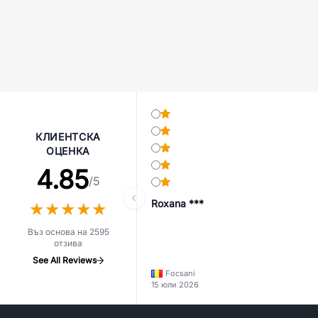
КЛИЕНТСКА
ОЦЕНКА
4.85
/5
Roxana ***
★
★
★
★
★
★
★
★
★
★
Въз основа на 2595
отзива
See All Reviews
Focsani
15 юли 2026