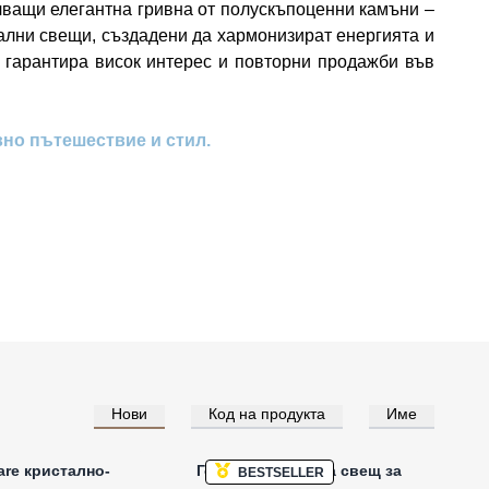
ючващи елегантна гривна от полускъпоценни камъни –
ални свещи, създадени да хармонизират енергията и
о гарантира висок интерес и повторни продажби във
вно пътешествие и стил.
Нови
Код на продукта
Име
е за цени на едро
Влезте за цени на едро
re кристално-
Голяма кристална свещ за
BESTSELLER