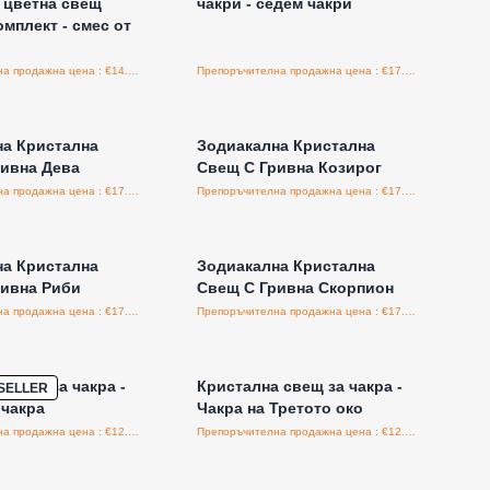
 цветна свещ
чакри - седем чакри
омплект - смес от
Препоръчителна продажна цена : €14.95/бройка
Препоръчителна продажна цена : €17.00/бройка
е за цени на едро
Влезте за цени на едро
на Кристална
Зодиакална Кристална
ивна Дева
Свещ С Гривна Козирог
Препоръчителна продажна цена : €17.50/бройка
Препоръчителна продажна цена : €17.50/бройка
е за цени на едро
Влезте за цени на едро
на Кристална
Зодиакална Кристална
ривна Риби
Свещ С Гривна Скорпион
Препоръчителна продажна цена : €17.50/бройка
Препоръчителна продажна цена : €17.50/бройка
е за цени на едро
Влезте за цени на едро
 свещ за чакра -
Кристална свещ за чакра -
SELLER
 чакра
Чакра на Третото око
Препоръчителна продажна цена : €12.50/бройка
Препоръчителна продажна цена : €12.50/бройка