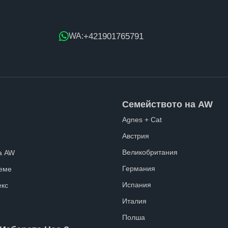
+421901765791
WA:
Семейството на AW
Agnes + Cat
Австрия
Великобритания
а AW
Германия
еме
Испания
екс
Италия
Полша