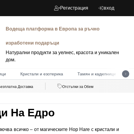
Регистрация
вход
Водеща платформа в Европа за ръчно
изработени подаръци
Натурални продукти за уелнес, красота и уникален
дом.
ици
Кристали и езотерика
Тамян и кадилници
Д
Безплатна Доставка
Отстъпки за Обем
щи На Едро
ючва всичко – от магическите Hop Hare с кристали и