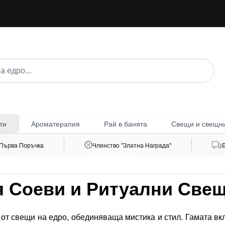
Ароматерапия
Рай в банята
Свещи и свещн
ти
 Първа Поръчка
Членство "Златна Награда"
я Соеви и Ритуални Све
от свещи на едро, обединяваща мистика и стил. Гамата вкл