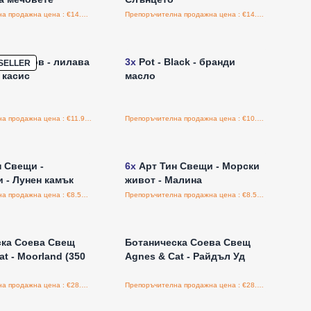
Препоръчителна продажна цена : €14.95/бройка
Препоръчителна продажна цена : €14.95/бройка
е за цени на едро
Влезте за цени на едро
 - любов - лилава
3x
Pot - Black - бранди
SELLER
 касис
масло
Препоръчителна продажна цена : €11.95/бройка
Препоръчителна продажна цена : €10.95/бройка
е за цени на едро
Влезте за цени на едро
 Свещи -
6x
Арт Тин Свещи - Морски
 - Лунен камък
живот - Малина
Препоръчителна продажна цена : €8.50/бройка
Препоръчителна продажна цена : €8.50/бройка
е за цени на едро
Влезте за цени на едро
ска Соева Свещ
Ботаническа Соева Свещ
t - Moorland (350
Agnes & Cat - Райдъл Уд
Препоръчителна продажна цена : €28.00/бройка
Препоръчителна продажна цена : €28.00/бройка