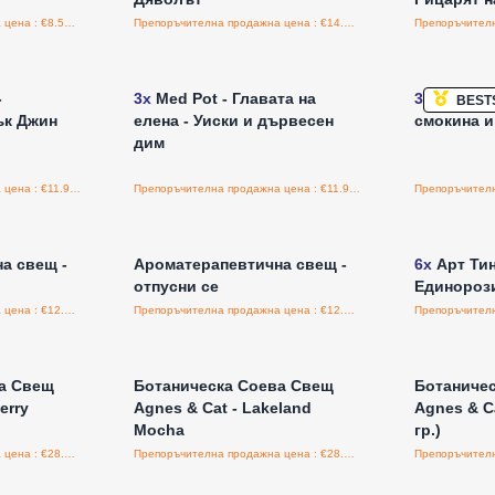
Препоръчителна продажна цена : €8.50/бройка
Препоръчителна продажна цена : €14.95/бройка
а едро
Влезте за цени на едро
Влезт
-
3x
Med Pot - Главата на
3x
Med Pot
BEST
ък Джин
елена - Уиски и дървесен
смокина и
дим
Препоръчителна продажна цена : €11.95/бройка
Препоръчителна продажна цена : €11.95/бройка
а едро
Влезте за цени на едро
Влезт
а свещ -
Ароматерапевтична свещ -
6x
Арт Тин
отпусни се
Единорози
Препоръчителна продажна цена : €12.00/бройка
Препоръчителна продажна цена : €12.00/бройка
а едро
Влезте за цени на едро
Влезт
а Свещ
Ботаническа Соева Свещ
Ботаниче
erry
Agnes & Cat - Lakeland
Agnes & Ca
Mocha
гр.)
Препоръчителна продажна цена : €28.00/бройка
Препоръчителна продажна цена : €28.00/бройка