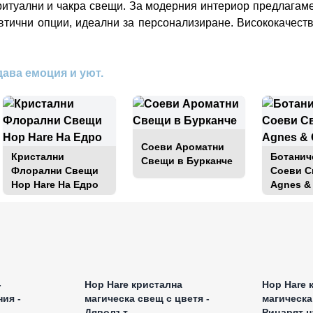
ритуални и чакра свещи. За модерния интериор предлагам
тични опции, идеални за персонализиране. Висококачеств
дава емоция и уют.
Соеви Ароматни
Кристални
Ботанич
Свещи в Бурканче
Флорални Свещи
Соеви 
Hop Hare На Едро
Agnes &
а едро
Влезте за цени на едро
Влезт
-
Hop Hare кристална
Hop Hare 
ия -
магическа свещ с цветя -
магическа
Дяволът
Рицарят н