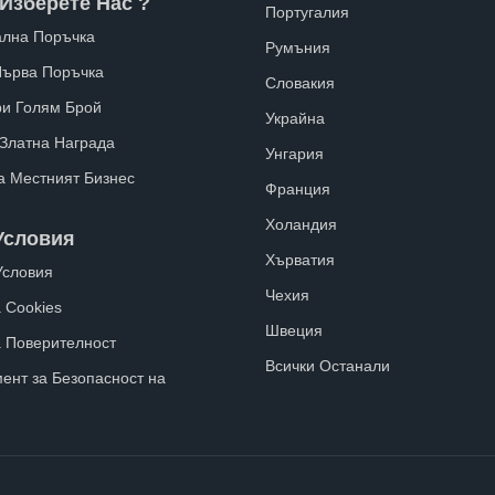
Изберете Нас ?
Португалия
лна Поръчка
Румъния
Първа Поръчка
Словакия
ри Голям Брой
Украйна
 Златна Награда
Унгария
а Местният Бизнес
Франция
Холандия
Условия
Хърватия
Условия
Чехия
 Cookies
Швеция
а Поверителност
Всички Останали
ент за Безопасност на