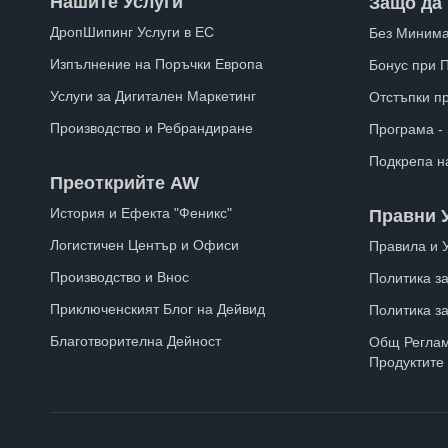
Нашите Услуги
Защо да 
ДропШипинг Услуги в ЕС
Без Минима
Изпълнение на Поръчки Европа
Бонус при 
Услуги за Дигитален Маркетинг
Отстъпки п
Производство и Ребрандиране
Програма -
Подкрепа н
Преоткрийте AW
История и Ефекта "Феникс"
Правни 
Логистичен Център и Офиси
Правила и 
Производство и Внос
Политика за
Приключенският Блог на Дейвид
Политика з
Благотворителна Дейност
Общ Реглам
Продуктите