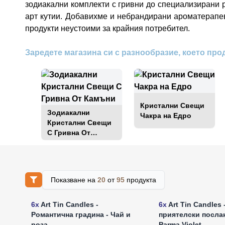
зодиакални комплекти с гривни до специализирани 
арт кутии. Добавихме и небрандирани ароматерапев
продукти неустоими за крайния потребител.
Заредете магазина си с разнообразие, което про
Кристални Свещи
Зодиакални
Чакра на Едро
Кристални Свещи
С Гривна От
Камъни
Показване на
20
от
95
продукта
Влезте за цени на едро
Влезте за цени н
6x
Art Tin Candles -
6x
Art Tin Candles 
Романтична градина - Чай и
приятелски послан
роза
Parma Violet