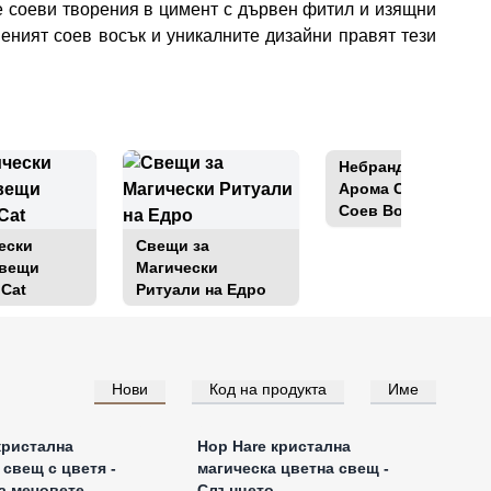
е соеви творения в цимент с дървен фитил и изящни
еният соев восък и уникалните дизайни правят тези
Небрандирани
Арома Свещи От
Соев Восък - 200
гр.
ески
Свещи за
Свещи
Магически
 Cat
Ритуали на Едро
Нови
Код на продукта
Име
е за цени на едро
Влезте за цени на едро
кристална
Hop Hare кристална
 свещ с цветя -
магическа цветна свещ -
а мечовете
Слънцето