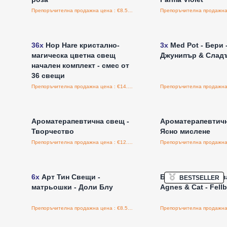
Препоръчителна продажна цена : €8.50/бройка
Влезте за цени на едро
Влезте за цени н
36x
Hop Hare кристално-
3x
Med Pot - Бери 
магическа цветна свещ
Джунипър & Слад
начален комплект - смес от
36 свещи
Препоръчителна продажна цена : €14.95/бройка
Влезте за цени на едро
Влезте за цени н
Ароматерапевтична свещ -
Ароматерапевтичн
Творчество
Ясно мислене
Препоръчителна продажна цена : €12.00/бройка
Влезте за цени на едро
Влезте за цени н
6x
Арт Тин Свещи -
Ботаническа Соев
BESTSELLER
матрьошки - Доли Блу
Agnes & Cat - Fellb
Препоръчителна продажна цена : €8.50/бройка