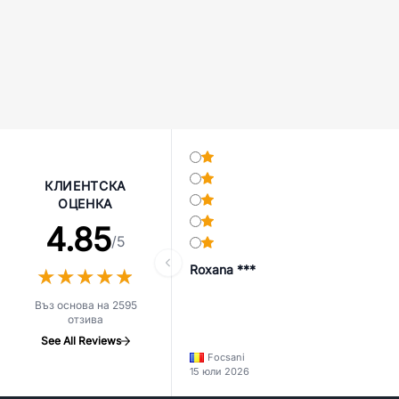
КЛИЕНТСКА
ОЦЕНКА
4.85
/5
Roxana ***
★
★
★
★
★
★
★
★
★
★
Въз основа на 2595
отзива
See All Reviews
Focsani
15 юли 2026