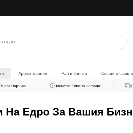
Ароматерапия
Рай в банята
Свещи и свещн
ти
 Първа Поръчка
Членство "Златна Награда"
 На Едро За Вашия Бизн