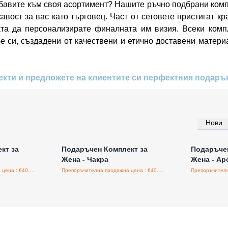
бавите към своя асортимент? Нашите ръчно подбрани компл
вост за вас като търговец. Част от сетовете пристигат кр
дата да персонализирате финалната им визия. Всеки ком
е си, създадени от качествени и етично доставени матери
екти и предложете на клиентите си перфектния подарък
Нови
а едро
Влезте за цени на едро
Влезт
кт за
Подаръчен Комплект за
Подаръчен
Жена - Чакра
Жена - Ар
Препоръчителна продажна цена : €40.00/бройка
Препоръчителна продажна цена : €40.00/бройка