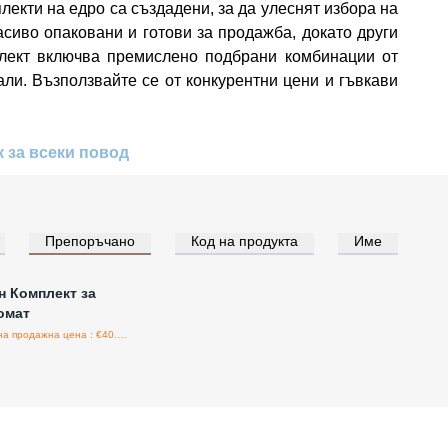
екти на едро са създадени, за да улеснят избора на
асиво опаковани и готови за продажба, докато други
плект включва премислено подбрани комбинации от
али. Възползвайте се от конкурентни цени и гъвкави
 за всеки повод
Препоръчано
Код на продукта
Име
е за цени на едро
 Комплект за
омат
Препоръчителна продажна цена : €40.00/бройка