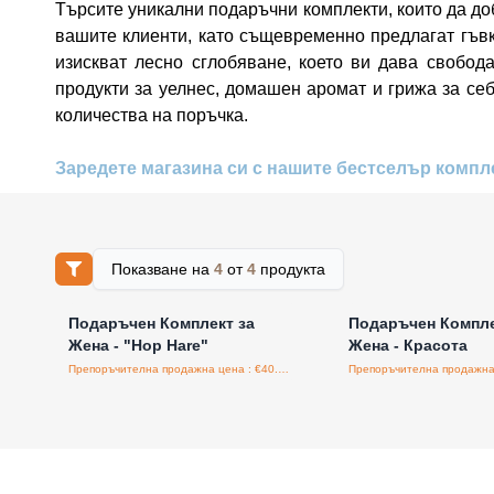
Търсите уникални подаръчни комплекти, които да до
вашите клиенти, като същевременно предлагат гъвка
изискват лесно сглобяване, което ви дава свобо
продукти за уелнес, домашен аромат и грижа за себ
количества на поръчка.
Заредете магазина си с нашите бестселър компл
Показване на
4
от
4
продукта
Влезте за цени на едро
Влезте за цени н
Подаръчен Комплект за
Подаръчен Компле
Жена - "Hop Hare"
Жена - Красота
Препоръчителна продажна цена : €40.00/бройка