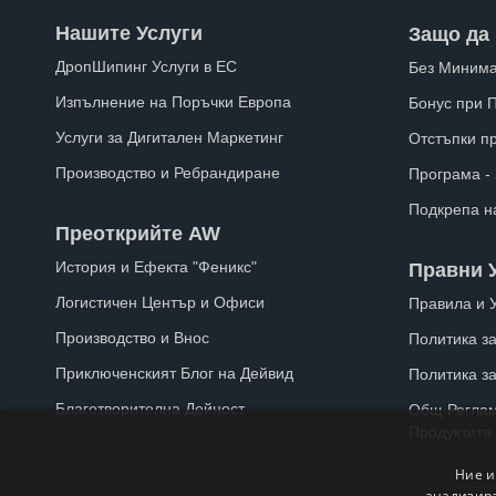
Нашите Услуги
Защо да 
ДропШипинг Услуги в ЕС
Без Минима
Изпълнение на Поръчки Европа
Бонус при 
Услуги за Дигитален Маркетинг
Отстъпки п
Производство и Ребрандиране
Програма -
Подкрепа н
Преоткрийте AW
История и Ефекта "Феникс"
Правни 
Логистичен Център и Офиси
Правила и 
Производство и Внос
Политика за
Приключенският Блог на Дейвид
Политика з
Благотворителна Дейност
Общ Реглам
Продуктите
Ние и
анализира