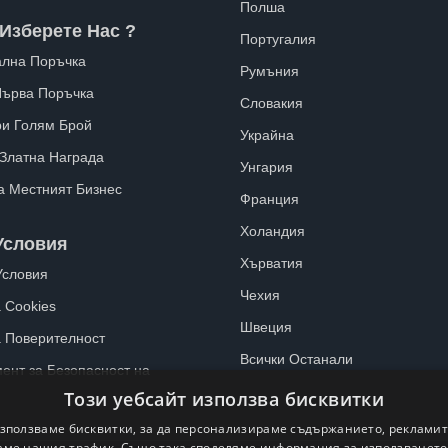
Полша
Изберете Нас ?
Португалия
лна Поръчка
Румъния
Първа Поръчка
Словакия
ри Голям Брой
Украйна
 Златна Награда
Унгария
а Местният Бизнес
Франция
Холандия
Условия
Хърватия
Условия
Чехия
 Cookies
Швеция
а Поверителност
Всички Останали
ент за Безопасност на
Този уебсайт използва бисквитки
зползваме бисквитки, за да персонализираме съдържанието, рекламит
ме нашия трафик. Също така споделяме информация за използванет