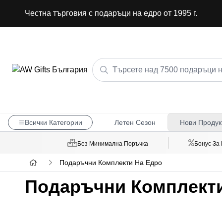
Честна търговия с подаръци на едро от 1995 г.
Всички Категории
Летен Сезон
Нови Продук
Без Минимална Поръчка
Бонус За
Подаръчни Комплекти На Едро
Подаръчни Комплекти