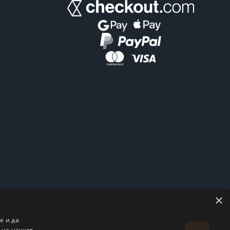
×
е и да
о на нашия