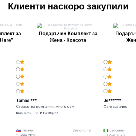
Клиенти наскоро закупили
плект за
Подаръчен Комплект за
Подаръч
 Hare"
Жена - Красота
Жен
Tomas ***
Je******
Страхотна компания, много съм
Фантастично
щастлив, че ги намерих.
Trnava
See original
Lanciano
15 юли 2026
30 юни 2026