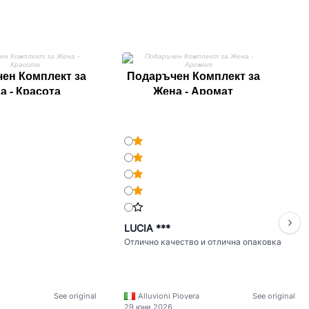
П
ен Комплект за
Подаръчен Комплект за
а - Красота
Жена - Аромат
LUCIA ***
Отлично качество и отлична опаковка
See original
Alluvioni Piovera
See original
29 юни 2026