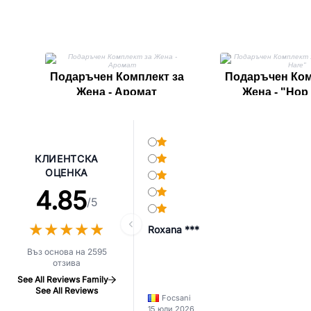
Подаръчен Комплект за
Подаръчен Ком
Жена - Аромат
Жена - "Hop
КЛИЕНТСКА
ОЦЕНКА
4.85
/5
★
★
★
★
★
★
★
★
★
★
Roxana ***
Въз основа на 2595
отзива
See All Reviews Family
See All Reviews
Focsani
15 юли 2026