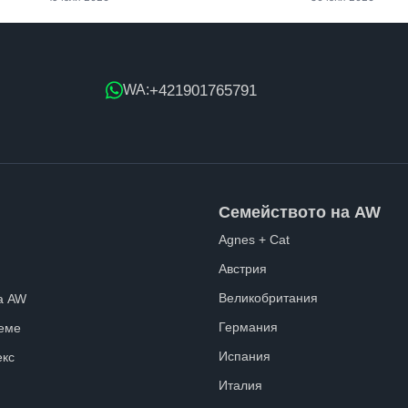
+421901765791
WA:
Семейството на AW
Agnes + Cat
Австрия
Великобритания
а AW
Германия
еме
Испания
екс
Италия