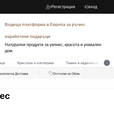
Регистрация
вход
Водеща платформа в Европа за ръчно
изработени подаръци
Натурални продукти за уелнес, красота и уникален
дом.
ици
Кристали и езотерика
Тамян и кадилници
Д
Безплатна Доставка
Отстъпки за Обем
ес