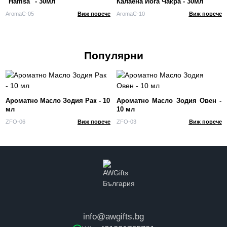
"Hamsa" - 30мл
Калаена Йога Чакра - 30мл
AromaC-05
Виж повече
AromaC-10
Виж повече
Популярни
Ароматно Масло Зодия Рак - 10
Ароматно Масло Зодия Овен -
мл
10 мл
ZFO-06
Виж повече
ZFO-03
Виж повече
info@awgifts.bg