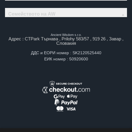
Семейството на AW
Ancient Wisdom s.r.o.
Адрес : CTPark Търнава , Prilohy 583/57 , 919 26 , Завар ,
Словакия
ДДС и ЕОРИ номер : SK2120525440
ЕИК номер : 50920600