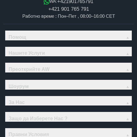
+421901765791
WA:
+421 901 765 791
Работно време : Пон–Пет , 08:00–16:00 CET
Помощ
Нашите Услуги
Преоткрийте AW
Шоурум
За Нас
Защо да Изберете Нас ?
Правни Условия