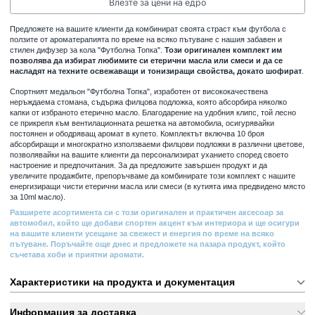
Влезте за цени на едро
Предложете на вашите клиенти да комбинират своята страст към футбола с
ползите от ароматерапията по време на всяко пътуване с нашия забавен и
стилен дифузер за кола "Футболна Топка".
Този оригинален комплект им
позволява да избират любимите си етерични масла или смеси и да се
насладят на техните освежаващи и тонизиращи свойства, докато шофират
.
Спортният медальон "Футболна Топка", изработен от висококачествена
неръждаема стомана, съдържа филцова подложка, която абсорбира няколко
капки от избраното етерично масло. Благодарение на удобния клипс, той лесно
се прикрепя към вентилационната решетка на автомобила, осигурявайки
постоянен и ободряващ аромат в купето. Комплектът включва 10 броя
абсорбиращи и многократно използваеми филцови подложки в различни цветове,
позволявайки на вашите клиенти да персонализират уханието според своето
настроение и предпочитания. За да предложите завършен продукт и да
увеличите продажбите, препоръчваме да комбинирате този комплект с нашите
енергизиращи чисти етерични масла или смеси (в кутията има предвидено място
за 10ml масло).
Разширете асортимента си с този оригинален и практичен аксесоар за
автомобил, който ще добави спортен акцент към интериора и ще осигури
на вашите клиенти усещане за свежест и енергия по време на всяко
пътуване. Поръчайте още днес и предложете на пазара продукт, който
съчетава хоби и приятни аромати.
Характеристики на продукта и документация
Информация за доставка