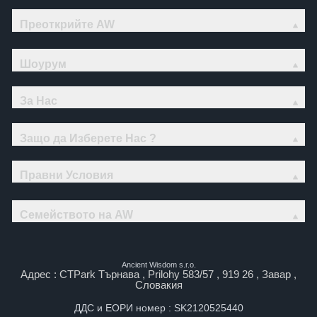
Преоткрийте AW
Шоурум
За Нас
Защо да Изберете Нас ?
Правни Условия
Семейството на AW
Ancient Wisdom s.r.o.
Адрес : CTPark Търнава , Prilohy 583/57 , 919 26 , Завар ,
Словакия
ДДС и ЕОРИ номер : SK2120525440