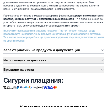
допълнение към вашия асортимент от артикули за дома и подаръци. Този
продукт е идеален за бизнеси, които желаят да предложат на своите клиенти
нежен и стилен начин за ароматизиране на помещенията.
Горелката се отличава с модерна квадратна форма и
декорация в меки пастелни
цветове, които внасят уют и спокойствие във всяка стая
. Тя е предназначена за
употреба с чаена свещ в основата и няколко капки ароматно масло или топилка
в горната част, осигурявайки дълготраен и деликатен аромат.
Включете тази квадратна маслена горелка "Пастел" в своя каталог, за да
предоставите на клиентите си продукт, съчетаващ функционалност и естетика.
Тя е лесна за препродажба и ще привлече купувачи, търсещи деликатни акценти
за своя интериор.
Характеристики на продукта и документация
Информация за доставка
Връщане на стока
Сигурни плащания: