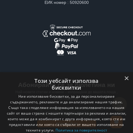
ЕИК номер : 50920600
×
Този уебсайт използва
Абонирайте се за бюлетина ни
бисквитки
Най-новите статии и новини – изпращани до вашата поща ,
Ние използваме бисквитки, за да персонализираме
всяка седмица .
съдържанието, рекламите и да анализираме нашия трафик.
Също така споделяме информация за използването на нашия
Email address
сайт от ваша страна с нашите партньори за реклама и анализи,
които може да я комбинират с друга информация, която сте им
Абонирай се
предоставили или която са събрали от вашето използване на
техните услуги.
Политика за поверителност