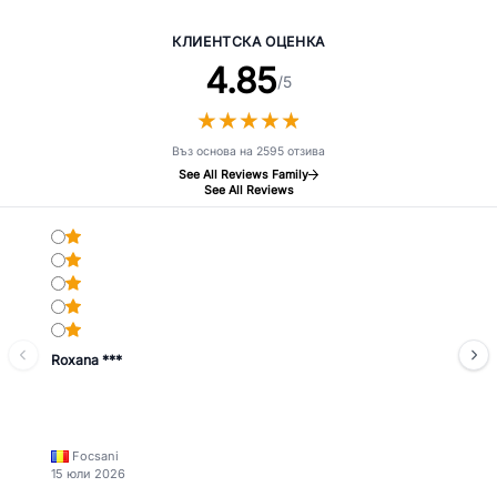
КЛИЕНТСКА ОЦЕНКА
4.85
/5
★
★
★
★
★
★
★
★
★
★
Въз основа на 2595 отзива
See All Reviews Family
See All Reviews
Roxana ***
Focsani
15 юли 2026