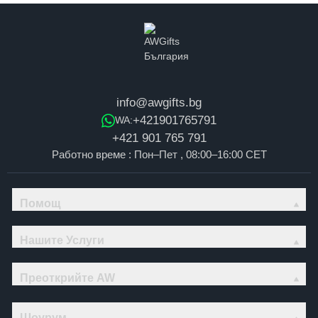
info@awgifts.bg
+421901765791
WA:
+421 901 765 791
Работно време : Пон–Пет , 08:00–16:00 CET
Помощ
Нашите Услуги
Преоткрийте AW
Шоурум