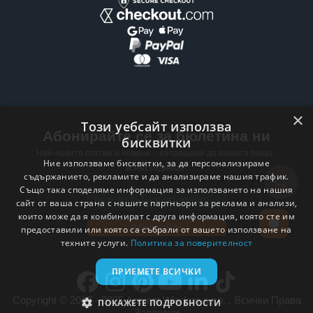
×
Този уебсайт използва
Абонирайте се за бюлетина ни
бисквитки
Най-новите статии и новини – изпращани до вашата поща ,
Ние използваме бисквитки, за да персонализираме
всяка седмица .
съдържанието, рекламите и да анализираме нашия трафик.
Също така споделяме информация за използването на нашия
Email address
сайт от ваша страна с нашите партньори за реклама и анализи,
които може да я комбинират с друга информация, която сте им
Абонирай се
предоставили или която са събрали от вашето използване на
техните услуги.
Политика за поверителност
ПРИЕМЕТЕ ВСИЧКИ
Copyright © 2017 - 2025 Ancient Wisdom s.r.o. . Всички Права
ПОКАЖЕТЕ ПОДРОБНОСТИ
Запазени