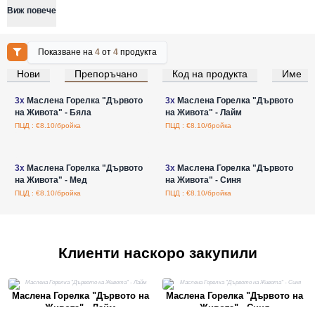
Виж повече
Показване на
4
от
4
продукта
Нови
Препоръчано
Код на продукта
Име
Влезте за цени на едро
Влезте за цени на едро
3x
Маслена Горелка "Дървото
3x
Маслена Горелка "Дървото
на Живота" - Бяла
на Живота" - Лайм
ПЦД : €8.10/бройка
ПЦД : €8.10/бройка
Влезте за цени на едро
Влезте за цени на едро
3x
Маслена Горелка "Дървото
3x
Маслена Горелка "Дървото
на Живота" - Мед
на Живота" - Синя
ПЦД : €8.10/бройка
ПЦД : €8.10/бройка
Клиенти наскоро закупили
Маслена Горелка "Дървото на
Маслена Горелка "Дървото на
Живота" - Лайм
Живота" - Синя