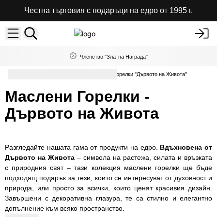
Честна търговия с подаръци на едро от 1995 г.
Членство "Златна Награда"
Аромати за дома
Маслени Горелки "Дървото на Живота"
Маслени Горелки -
Дървото на Живота
Разгледайте нашата гама от продукти на едро.
Вдъхновена от
Дървото на Живота
– символа на растежа, силата и връзката
с природния свят – тази колекция маслени горелки ще бъде
подходящ подарък за тези, които се интересуват от духовност и
природа, или просто за всички, които ценят красивия дизайн.
Завършени с декоративна глазура, те са стилно и елегантно
допълнение към всяко пространство.