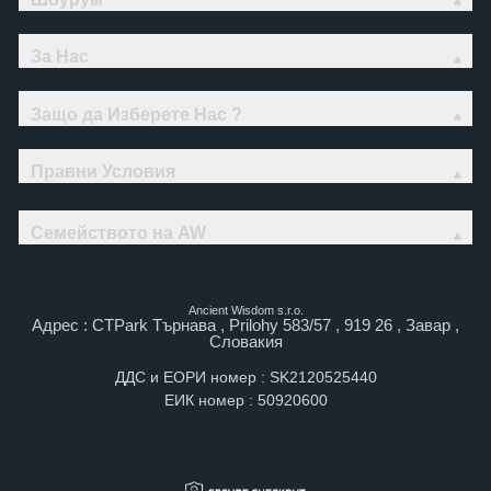
За Нас
Защо да Изберете Нас ?
Правни Условия
Семейството на AW
Ancient Wisdom s.r.o.
Адрес : CTPark Търнава , Prilohy 583/57 , 919 26 , Завар ,
Словакия
ДДС и ЕОРИ номер : SK2120525440
ЕИК номер : 50920600