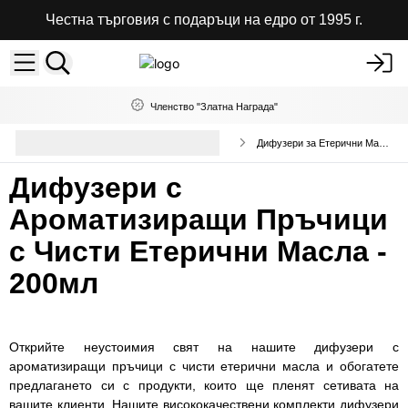
Честна търговия с подаръци на едро от 1995 г.
Членство "Златна Награда"
Арома Дифузери с Пръчици на
Дифузери за Етерични Масла
Едро
Дифузери с
Ароматизиращи Пръчици
с Чисти Етерични Масла -
200мл
Открийте неустоимия свят на нашите дифузери с
ароматизиращи пръчици с чисти етерични масла и обогатете
предлагането си с продукти, които ще пленят сетивата на
вашите клиенти. Нашите висококачествени комплекти дифузери