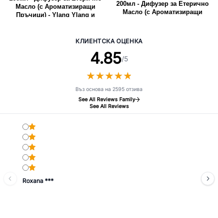
200мл - Дифузер за Етерично
Масло (с Ароматизиращи
Масло (с Ароматизиращи
Пръчици) - Ylang Ylang и
Пръчици) - Петитгрейн и
Мандарин
Палисандрово Дърво
КЛИЕНТСКА ОЦЕНКА
4.85
/5
★
★
★
★
★
★
★
★
★
★
Въз основа на 2595 отзива
See All Reviews Family
See All Reviews
Roxana ***