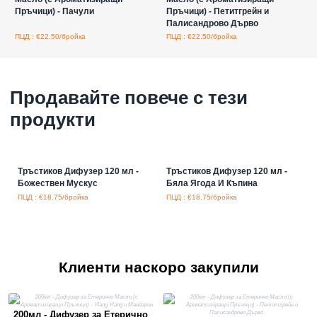
Пръчици) - Пачули
Пръчици) - Петитгрейн и
Палисандрово Дърво
ПЦД : €22.50/бройка
ПЦД : €22.50/бройка
Продавайте повече с тези
продукти
Тръстиков Дифузер 120 мл -
Тръстиков Дифузер 120 мл -
Божествен Мускус
Бяла Ягода И Къпина
ПЦД : €18.75/бройка
ПЦД : €18.75/бройка
Клиенти наскоро закупили
200мл - Дифузер за Етерично