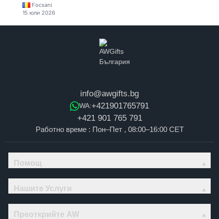
Focsani
15 юли 2026
info@awgifts.bg
+421901765791
WA:
+421 901 765 791
Работно време : Пон–Пет , 08:00–16:00 CET
Помощ
Нашите Услуги
Преоткрийте AW