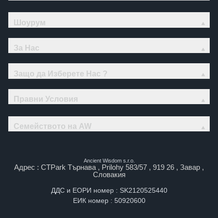
Шоурум
За Нас
Защо да Изберете Нас ?
Правни Условия
Семейството на AW
Ancient Wisdom s.r.o.
Адрес : CTPark Търнава , Prilohy 583/57 , 919 26 , Завар ,
Словакия
ДДС и ЕОРИ номер : SK2120525440
ЕИК номер : 50920600