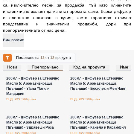
са изключително лесни за продажба, тъй като клиентите
инстинктивно желаят да изпитат аромата сами. Всеки дифузер
е елегантно опакован в кутия, което гарантира отлично
представяне и значителни продажби, дори при
препоръчителната от нас цена.
Виж повече
Показване на
12
от
12
продукта
Нови
Препоръчано
Код на продукта
Име
Влезте за цени на едро
Влезте за цени на едро
200мл - Дифузер за Етерично
200мл - Дифузер за Етерично
Масло (с Ароматизиращи
Масло (с Ароматизиращи
Пръчици) - Ylang Ylang и
Пръчици) - Босилек и Мей Чанг
Мандарин
ПЦД : €22.50/бройка
ПЦД : €22.50/бройка
Влезте за цени на едро
Влезте за цени на едро
200мл - Дифузер за Етерично
200мл - Дифузер за Етерично
Масло (с Ароматизиращи
Масло (с Ароматизиращи
Пръчици) - Здравец и Роза
Пръчици) - Канела и Карамфил
ПЦД : €22.50/бройка
ПЦД : €22.50/бройка