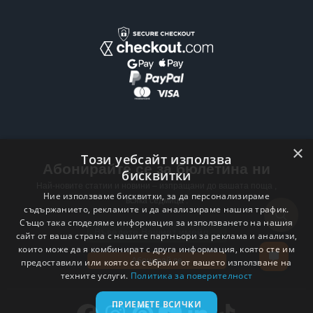
×
Този уебсайт използва
Абонирайте се за бюлетина ни
бисквитки
Най-новите статии и новини – изпращани до вашата поща ,
Ние използваме бисквитки, за да персонализираме
всяка седмица .
съдържанието, рекламите и да анализираме нашия трафик.
Също така споделяме информация за използването на нашия
Email address
сайт от ваша страна с нашите партньори за реклама и анализи,
които може да я комбинират с друга информация, която сте им
Абонирай се
предоставили или която са събрали от вашето използване на
техните услуги.
Политика за поверителност
ПРИЕМЕТЕ ВСИЧКИ